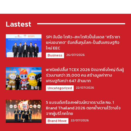
Lastest
SPI จับมือ โตคิว-สห โตคิวปั้นโมเดล “ศรีราชา
แห่งอนาคต” รับคลื่นทุนโลก-ปั้นฮับเศรษฐกิจ
ใหม่ EEC
26/07/2026
Business
พาณิชย์ปลื้ม! TCEX 2026 ปิดฉากยิ่งใหญ่ ดึงผู้
ร่วมงานกว่า 35,000 คน สร้างมูลค่าทาง
เศรษฐกิจกว่า 647 ล้านบาท
22/07/2026
Uncategorized
5 แบรนด์เครือสหพัฒน์กวาดรางวัล No. 1
Brand Thailand 2026 ตอกย้ำความไว้วางใจ
จากผู้บริโภคไทย
22/07/2026
Brand Move