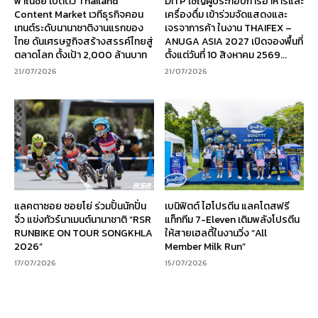
พาณิชย์ เปิดตัว Thailand
DITP เชิญผู้ประกอบการอาหารและ
Content Market เวทีธุรกิจคอน
เครื่องดื่ม เข้าร่วมจัดแสดงและ
เทนต์ระดับนานาชาติงานแรกของ
เจรจาการค้า ในงาน THAIFEX –
ไทย ดันเศรษฐกิจสร้างสรรค์ไทยสู่
ANUGA ASIA 2027 เปิดจองพื้นที่
ตลาดโลก ตั้งเป้า 2,000 ล้านบาท
ตั้งแต่วันที่ 10 สิงหาคม 2569...
21/07/2026
21/07/2026
แลคตาซอย ซอยโย่ ร่วมปั้นนักปั่น
เบนิฟิตต์ ไฮโปรตีน แลคโตสฟรี
จิ๋ว แข่งทัวร์นาเมนต์นานาชาติ “RSR
แท็กทีม 7-Eleven เติมพลังโปรตีน
RUNBIKE ON TOUR SONGKHLA
ให้สายเฮลตี้ในงานวิ่ง “All
2026”
Member Milk Run”
17/07/2026
15/07/2026