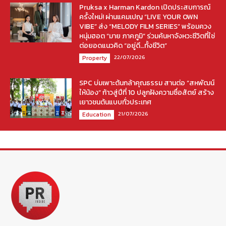
Pruksa x Harman Kardon เปิดประสบการณ์
ครั้งใหม่! ผ่านแคมเปญ “LIVE YOUR OWN
VIBE” ส่ง “MELODY FILM SERIES” พร้อมควง
หนุ่มฮอต “มาย ภาคภูมิ” ร่วมค้นหาจังหวะชีวิตที่ใช่
ต่อยอดแนวคิด “อยู่ดี…ทั้งชีวิต”
22/07/2026
Property
SPC บ่มเพาะต้นกล้าคุณธรรม สานต่อ “สหพัฒน์
ให้น้อง” ก้าวสู่ปีที่ 10 ปลูกฝังความซื่อสัตย์ สร้าง
เยาวชนต้นแบบทั่วประเทศ
21/07/2026
Education