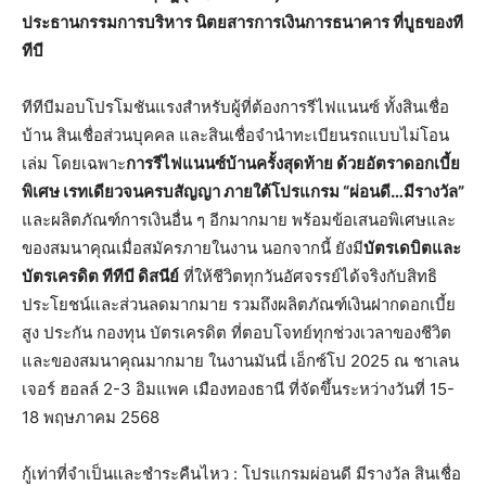
ประธานกรรมการบริหาร นิตยสารการเงินการธนาคาร ที่บูธของที
ทีบี
ทีทีบีมอบโปรโมชันแรงสำหรับผู้ที่ต้องการรีไฟแนนซ์ ทั้งสินเชื่อ
บ้าน สินเชื่อส่วนบุคคล และสินเชื่อจำนำทะเบียนรถแบบไม่โอน
เล่ม โดยเฉพาะ
การรีไฟแนนซ์บ้านครั้งสุดท้าย ด้วยอัตราดอกเบี้ย
พิเศษ เรทเดียวจนครบสัญญา ภายใต้โปรแกรม “ผ่อนดี…มีรางวัล”
และผลิตภัณฑ์การเงินอื่น ๆ อีกมากมาย พร้อมข้อเสนอพิเศษและ
ของสมนาคุณเมื่อสมัครภายในงาน นอกจากนี้ ยังมี
บัตรเดบิตและ
บัตรเครดิต ทีทีบี ดิสนีย์
ที่ให้ชีวิตทุกวันอัศจรรย์ได้จริงกับสิทธิ
ประโยชน์และส่วนลดมากมาย รวมถึงผลิตภัณฑ์เงินฝากดอกเบี้ย
สูง ประกัน กองทุน บัตรเครดิต ที่ตอบโจทย์ทุกช่วงเวลาของชีวิต
และของสมนาคุณมากมาย ในงานมันนี่ เอ็กซ์โป 2025 ณ ชาเลน
เจอร์ ฮอลล์ 2-3 อิมแพค เมืองทองธานี ที่จัดขึ้นระหว่างวันที่ 15-
18 พฤษภาคม 2568
กู้เท่าที่จําเป็นและชําระคืนไหว : โปรแกรมผ่อนดี มีรางวัล สินเชื่อ