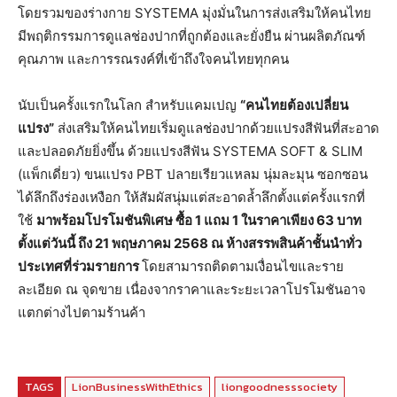
โดยรวมของร่างกาย SYSTEMA มุ่งมั่นในการส่งเสริมให้คนไทย
มีพฤติกรรมการดูแลช่องปากที่ถูกต้องและยั่งยืน ผ่านผลิตภัณฑ์
คุณภาพ และการรณรงค์ที่เข้าถึงใจคนไทยทุกคน
นับเป็นครั้งแรกในโลก สำหรับแคมเปญ
“คนไทยต้องเปลี่ยน
แปรง”
ส่งเสริมให้คนไทยเริ่มดูแลช่องปากด้วยแปรงสีฟันที่สะอาด
และปลอดภัยยิ่งขึ้น ด้วยแปรงสีฟัน SYSTEMA SOFT & SLIM
(แพ็กเดี่ยว) ขนแปรง PBT ปลายเรียวแหลม นุ่มละมุน ซอกซอน
ได้ลึกถึงร่องเหงือก ให้สัมผัสนุ่มแต่สะอาดล้ำลึกตั้งแต่ครั้งแรกที่
ใช้
มาพร้อมโปรโมชันพิเศษ ซื้อ 1 แถม 1 ในราคาเพียง 63 บาท
ตั้งแต่วันนี้ ถึง 21 พฤษภาคม 2568 ณ ห้างสรรพสินค้าชั้นนำทั่ว
ประเทศที่ร่วมรายการ
โดยสามารถติดตามเงื่อนไขและราย
ละเอียด ณ จุดขาย​ เนื่องจากราคาและระยะเวลาโปรโมชันอาจ
แตกต่างไปตามร้านค้า
TAGS
LionBusinessWithEthics
liongoodnesssociety