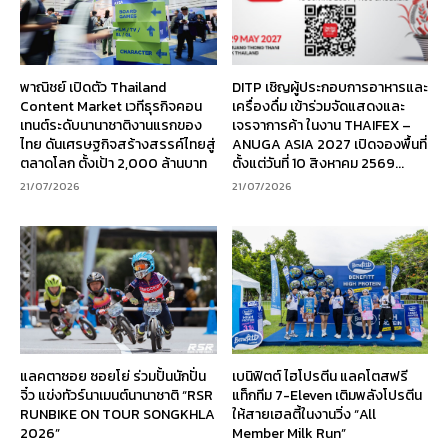
พาณิชย์ เปิดตัว Thailand
DITP เชิญผู้ประกอบการอาหารและ
Content Market เวทีธุรกิจคอน
เครื่องดื่ม เข้าร่วมจัดแสดงและ
เทนต์ระดับนานาชาติงานแรกของ
เจรจาการค้า ในงาน THAIFEX –
ไทย ดันเศรษฐกิจสร้างสรรค์ไทยสู่
ANUGA ASIA 2027 เปิดจองพื้นที่
ตลาดโลก ตั้งเป้า 2,000 ล้านบาท
ตั้งแต่วันที่ 10 สิงหาคม 2569...
21/07/2026
21/07/2026
แลคตาซอย ซอยโย่ ร่วมปั้นนักปั่น
เบนิฟิตต์ ไฮโปรตีน แลคโตสฟรี
จิ๋ว แข่งทัวร์นาเมนต์นานาชาติ “RSR
แท็กทีม 7-Eleven เติมพลังโปรตีน
RUNBIKE ON TOUR SONGKHLA
ให้สายเฮลตี้ในงานวิ่ง “All
2026”
Member Milk Run”