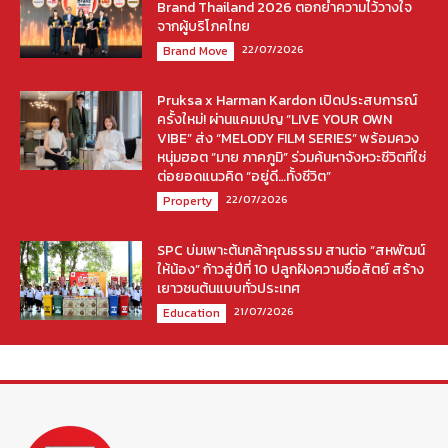
Brand Thailand 2026 ตอกย้ำความไว้วางใจ
จากผู้บริโภคไทย
22/07/2026
Brand Move
Pruksa x Harman Kardon เปิดประสบการณ์
ครั้งใหม่! ผ่านแคมเปญ “LIVE YOUR OWN
VIBE” ส่ง “MELODY FILM SERIES” พร้อมควง
หนุ่มฮอต “มาย ภาคภูมิ” ร่วมค้นหาจังหวะชีวิตที่ใช่
ต่อยอดแนวคิด “อยู่ดี…ทั้งชีวิต”
22/07/2026
Property
SPC บ่มเพาะต้นกล้าคุณธรรม สานต่อ “สหพัฒน์
ให้น้อง” ก้าวสู่ปีที่ 10 ปลูกฝังความซื่อสัตย์ สร้าง
เยาวชนต้นแบบทั่วประเทศ
21/07/2026
Education