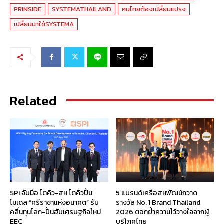
PRINSIDE
SYSTEMATHAILAND
คนไทยต้องเปลี่ยนแปรง
เปลี่ยนมาใช้SYSTEMA
Related
SPI จับมือ โตคิว-สห โตคิวปั้น
5 แบรนด์เครือสหพัฒน์กวาด
โมเดล “ศรีราชาแห่งอนาคต” รับ
รางวัล No. 1 Brand Thailand
คลื่นทุนโลก-ปั้นฮับเศรษฐกิจใหม่
2026 ตอกย้ำความไว้วางใจจากผู้
EEC
บริโภคไทย