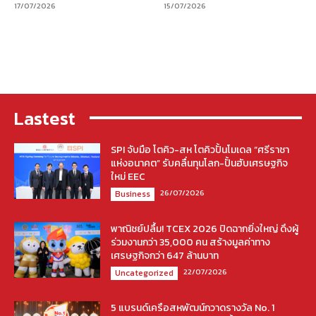
17/07/2026
15/07/2026
Lastest
SPI จับมือ โตคิว-สห โตคิวปั้นโมเดล “ศรีราชา
แห่งอนาคต” รับคลื่นทุนโลก-ปั้นฮับเศรษฐกิจ
ใหม่ EEC
26/07/2026
Business
พาณิชย์ปลื้ม! TCEX 2026 ปิดฉากยิ่งใหญ่ ดึงผู้
ร่วมงานกว่า 35,000 คน สร้างมูลค่าทาง
เศรษฐกิจกว่า 647 ล้านบาท
22/07/2026
Uncategorized
5 แบรนด์เครือสหพัฒน์กวาดรางวัล No. 1