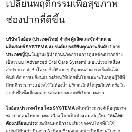
เปลี่ยนพฤติกรรมเพื่อสุขภาพ
ช่องปากที่ดีขึ้น
บริษัท ไลอ้อน (ประเทศไทย) จำกัด ผู้ผลิตและจัดจำหน่าย
ผลิตภัณฑ์
SYSTEMA แบรนด์แปรงสีฟันคุณภาพอันดับ 1 จาก
ประเทศญี่ปุ่น
ในฐานะผู้นำด้านนวัตกรรมการดูแลช่องปากอย่าง
เป็นระบบ (Advanced Oral Care System) เผยแปรงเก่าเสี่ยง
สกปรกกว่าฝาชักโครก ซึ่งวิธีง่าย ๆ ที่ทุกคนสามารถเริ่มต้นได้
ทันที คือ การเปลี่ยนแปรงสีฟันให้บ่อยขึ้นโดยเฉพาะในกลุ่มผู้ใช้ที่
มีพฤติกรรมวางแปรงไว้ในห้องน้ำ บริเวณใกล้โถสุขภัณฑ์ หรือใน
จุดอับชื้นซึ่งเสี่ยงต่อการสะสมของแบคทีเรียอย่างมาก
ไลอ้อน ประเทศไทย โดย
SYSTEMA
เดินหน้ารณรงค์เพื่อสุขภาพ
ช่องปากคนไทยอย่างต่อเนื่อง โดยเปิดตัวแคมเปญใหม่
“คนไทย
ต้องเปลี่ยนแปรง”
สะท้อนพฤติกรรมเสี่ยงของคนไทยที่ยังใช้
แปรงสีฟันเก่าเกินกว่า 3 เดือน ซึ่งนอกจากประสิทธิภาพในการ