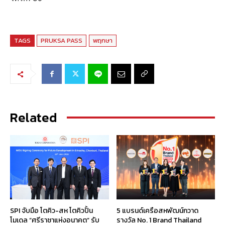
TAGS
PRUKSA PASS
พฤกษา
Related
SPI จับมือ โตคิว-สห โตคิวปั้น
5 แบรนด์เครือสหพัฒน์กวาด
โมเดล “ศรีราชาแห่งอนาคต” รับ
รางวัล No. 1 Brand Thailand