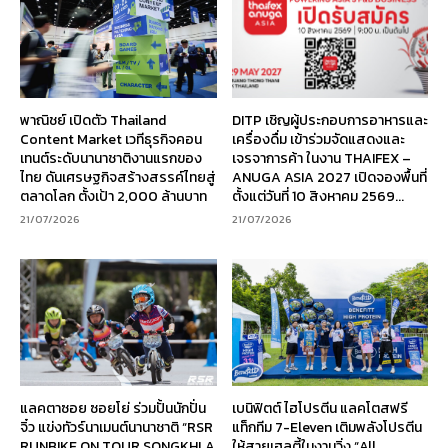
พาณิชย์ เปิดตัว Thailand
DITP เชิญผู้ประกอบการอาหารและ
Content Market เวทีธุรกิจคอน
เครื่องดื่ม เข้าร่วมจัดแสดงและ
เทนต์ระดับนานาชาติงานแรกของ
เจรจาการค้า ในงาน THAIFEX –
ไทย ดันเศรษฐกิจสร้างสรรค์ไทยสู่
ANUGA ASIA 2027 เปิดจองพื้นที่
ตลาดโลก ตั้งเป้า 2,000 ล้านบาท
ตั้งแต่วันที่ 10 สิงหาคม 2569...
21/07/2026
21/07/2026
แลคตาซอย ซอยโย่ ร่วมปั้นนักปั่น
เบนิฟิตต์ ไฮโปรตีน แลคโตสฟรี
จิ๋ว แข่งทัวร์นาเมนต์นานาชาติ “RSR
แท็กทีม 7-Eleven เติมพลังโปรตีน
RUNBIKE ON TOUR SONGKHLA
ให้สายเฮลตี้ในงานวิ่ง “All