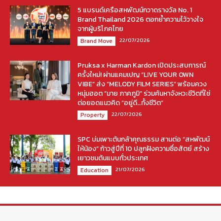
5 แบรนด์เครือสหพัฒน์กวาดรางวัล No. 1
Brand Thailand 2026 ตอกย้ำความไว้วางใจ
จากผู้บริโภคไทย
22/07/2026
Brand Move
Pruksa x Harman Kardon เปิดประสบการณ์
ครั้งใหม่! ผ่านแคมเปญ “LIVE YOUR OWN
VIBE” ส่ง “MELODY FILM SERIES” พร้อมควง
หนุ่มฮอต “มาย ภาคภูมิ” ร่วมค้นหาจังหวะชีวิตที่ใช่
ต่อยอดแนวคิด “อยู่ดี…ทั้งชีวิต”
22/07/2026
Property
SPC บ่มเพาะต้นกล้าคุณธรรม สานต่อ “สหพัฒน์
ให้น้อง” ก้าวสู่ปีที่ 10 ปลูกฝังความซื่อสัตย์ สร้าง
เยาวชนต้นแบบทั่วประเทศ
21/07/2026
Education