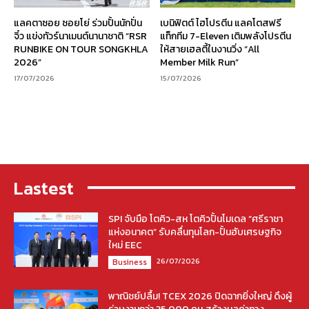
แลคตาซอย ซอยโย่ ร่วมปั้นนักปั่น
เบนิฟิตต์ ไฮโปรตีน แลคโตสฟรี
จิ๋ว แข่งทัวร์นาเมนต์นานาชาติ “RSR
แท็กทีม 7-Eleven เติมพลังโปรตีน
RUNBIKE ON TOUR SONGKHLA
ให้สายเฮลตี้ในงานวิ่ง “All
2026”
Member Milk Run”
17/07/2026
15/07/2026
Lastest
SPI จับมือ โตคิว-สห โตคิวปั้นโมเดล “ศรีราชา
แห่งอนาคต” รับคลื่นทุนโลก-ปั้นฮับเศรษฐกิจ
ใหม่ EEC
26/07/2026
Business
พาณิชย์ปลื้ม! TCEX 2026 ปิดฉากยิ่งใหญ่ ดึงผู้