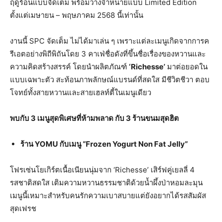
ฤดูร้อนแบบจัดเต็ม พร้อมวางจำหน่ายแบบ Limited Edition
ตั้งแต่เมษายน – พฤษภาคม 2568 นี้เท่านั้น
งานนี้ SPC จัดเต็ม ไม่ได้มาเล่น ๆ เพราะแต่ละเมนูเกิดจากการค
รีเอตอย่างพิถีพิถันโดย 3 คาเฟ่ชื่อดังที่ขึ้นชื่อเรื่องของหวานและ
ความคิดสร้างสรรค์ โดยนำผลิตภัณฑ์
‘Richesse’
มาต่อยอดใน
แบบเฉพาะตัว สะท้อนภาพลักษณ์แบรนด์ที่สดใส มีชีวิตชีวา ตอบ
โจทย์ทั้งสายหวานและสายเฮลท์ตี้ในเมนูเดียว
พบกับ 3 เมนูสุดพิเศษที่ห้ามพลาด กับ 3 ร้านขนมสุดฮิต
ร้าน
YOMU กับเมนู “Frozen Yogurt Non Fat Jelly”
โฟรเซ่นโยเกิร์ตเนื้อเนียนนุ่มจาก ‘Richesse’ เสิร์ฟคู่เยลลี่ 4
รสชาติสดใส เติมความหวานธรรมชาติด้วยน้ำผึ้งป่าหอมละมุน
เมนูนี้เหมาะสำหรับคนรักความเบาสบายแต่ยังอยากได้รสสัมผัส
สุดเฟรช