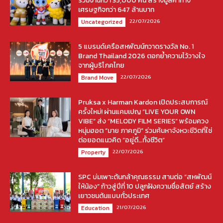
ร่วมงานกว่า 35,000 คน สร้างมูลค่าทาง
เศรษฐกิจกว่า 647 ล้านบาท
22/07/2026
Uncategorized
5 แบรนด์เครือสหพัฒน์กวาดรางวัล No. 1
Brand Thailand 2026 ตอกย้ำความไว้วางใจ
จากผู้บริโภคไทย
22/07/2026
Brand Move
Pruksa x Harman Kardon เปิดประสบการณ์
ครั้งใหม่! ผ่านแคมเปญ “LIVE YOUR OWN
VIBE” ส่ง “MELODY FILM SERIES” พร้อมควง
หนุ่มฮอต “มาย ภาคภูมิ” ร่วมค้นหาจังหวะชีวิตที่ใช่
ต่อยอดแนวคิด “อยู่ดี…ทั้งชีวิต”
22/07/2026
Property
SPC บ่มเพาะต้นกล้าคุณธรรม สานต่อ “สหพัฒน์
ให้น้อง” ก้าวสู่ปีที่ 10 ปลูกฝังความซื่อสัตย์ สร้าง
เยาวชนต้นแบบทั่วประเทศ
21/07/2026
Education