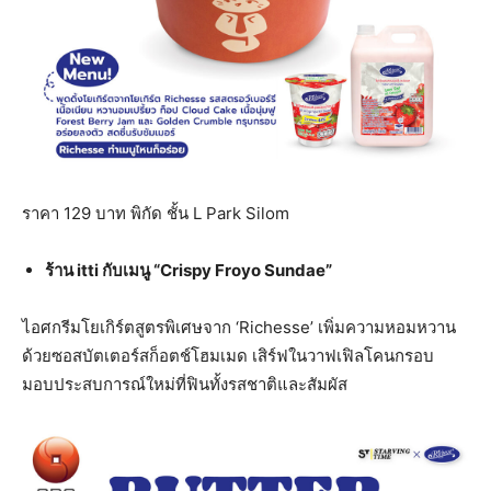
ราคา 129 บาท พิกัด ชั้น L Park Silom
ร้าน
itti กับเมนู “Crispy Froyo Sundae”
ไอศกรีมโยเกิร์ตสูตรพิเศษจาก ‘Richesse’ เพิ่มความหอมหวาน
ด้วยซอสบัตเตอร์สก็อตช์โฮมเมด เสิร์ฟในวาฟเฟิลโคนกรอบ
มอบประสบการณ์ใหม่ที่ฟินทั้งรสชาติและสัมผัส