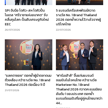
SPI จับมือ โตคิว-สห โตคิวปั้น
5 แบรนด์เครือสหพัฒน์กวาด
โมเดล “ศรีราชาแห่งอนาคต” รับ
รางวัล No. 1 Brand Thailand
คลื่นทุนโลก-ปั้นฮับเศรษฐกิจใหม่
2026 ตอกย้ำความไว้วางใจจากผู้
EEC
บริโภคไทย
26/07/2026
22/07/2026
“แลคตาซอย” ตอกย้ำผู้นำตลาดนม
“ฟาร์มเฮ้าส์” ขึ้นแท่นแบรนด์
ถั่วเหลือง คว้ารางวัล No. 1 Brand
ขนมปังในใจคนไทย คว้ารางวัล
Thailand 2026 ต่อเนื่อง 11 ปี
Marketeer No. 1 Brand
Thailand 2026 กวาดคะแนนนิยม
21/07/2026
อันดับ 1 ของประเทศ ตอกย้ำ
แบรนด์ขนมปังที่อยู่คู่คนไทยมากว่า
44...