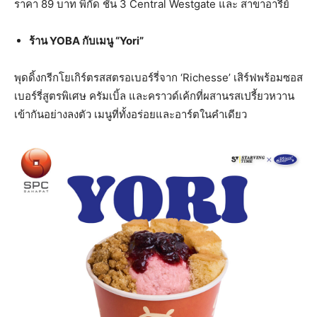
ราคา 89 บาท พิกัด ชั้น 3 Central Westgate และ สาขาอารีย์
ร้าน
YOBA กับเมนู “Yori”
พุดดิ้งกรีกโยเกิร์ตรสสตรอเบอร์รี่จาก ‘Richesse’ เสิร์ฟพร้อมซอส
เบอร์รี่สูตรพิเศษ ครัมเบิ้ล และคราวด์เค้กที่ผสานรสเปรี้ยวหวาน
เข้ากันอย่างลงตัว เมนูที่ทั้งอร่อยและอาร์ตในคำเดียว