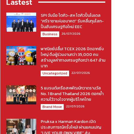
Lastest
SPI จับมือ โตคิว-สห โตคิวปั้นโมเดล
“ศรีราชาแห่งอนาคต” รับคลื่นทุนโลก-
ปั้นฮับเศรษฐกิจใหม่ EEC
26/07/2026
Business
พาณิชย์ปลื้ม! TCEX 2026 ปิดฉากยิ่ง
ใหญ่ ดึงผู้ร่วมงานกว่า 35,000 คน
สร้างมูลค่าทางเศรษฐกิจกว่า 647 ล้าน
บาท
22/07/2026
Uncategorized
5 แบรนด์เครือสหพัฒน์กวาดรางวัล
No. 1 Brand Thailand 2026 ตอกย้ำ
ความไว้วางใจจากผู้บริโภคไทย
22/07/2026
Brand Move
Pruksa x Harman Kardon เปิด
ประสบการณ์ครั้งใหม่! ผ่านแคมเปญ
“LIVE YOUR OWN VIBE” ส่ง