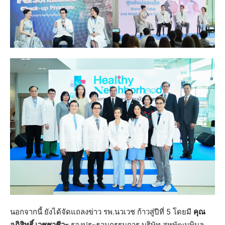
นอกจากนี้ ยังได้จัดแถลงข่าว รพ.นวเวช ก้าวสู่ปีที่ 5 โดยมี
คุณ
อภิสิทธิ์ เวชชาชีวะ
รองประธานกรรมการ บริษัท สหพัฒนพิบูล