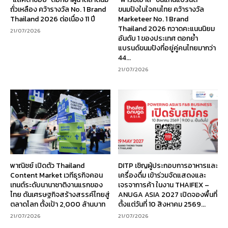
ถั่วเหลือง คว้ารางวัล No. 1 Brand
ขนมปังในใจคนไทย คว้ารางวัล
Thailand 2026 ต่อเนื่อง 11 ปี
Marketeer No. 1 Brand
Thailand 2026 กวาดคะแนนนิยม
21/07/2026
อันดับ 1 ของประเทศ ตอกย้ำ
แบรนด์ขนมปังที่อยู่คู่คนไทยมากว่า
44...
21/07/2026
พาณิชย์ เปิดตัว Thailand
DITP เชิญผู้ประกอบการอาหารและ
Content Market เวทีธุรกิจคอน
เครื่องดื่ม เข้าร่วมจัดแสดงและ
เทนต์ระดับนานาชาติงานแรกของ
เจรจาการค้า ในงาน THAIFEX –
ไทย ดันเศรษฐกิจสร้างสรรค์ไทยสู่
ANUGA ASIA 2027 เปิดจองพื้นที่
ตลาดโลก ตั้งเป้า 2,000 ล้านบาท
ตั้งแต่วันที่ 10 สิงหาคม 2569...
21/07/2026
21/07/2026