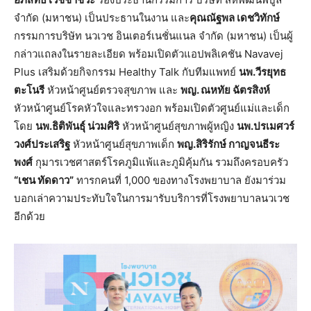
จำกัด (มหาชน) เป็นประธานในงาน และ
คุณณัฐพล เดชวิทักษ์
กรรมการบริษัท นวเวช อินเตอร์เนชั่นแนล จำกัด (มหาชน) เป็นผู้
กล่าวแถลงในรายละเอียด พร้อมเปิดตัวแอปพลิเคชัน Navavej
Plus เสริมด้วยกิจกรรม Healthy Talk กับทีมแพทย์
นพ.วีรยุทธ
ตะโนรี
หัวหน้าศูนย์ตรวจสุขภาพ และ
พญ. ณหทัย ฉัตรสิงห์
หัวหน้าศูนย์โรคหัวใจและทรวงอก พร้อมเปิดตัวศูนย์แม่และเด็ก
โดย
นพ.ธิติพันธุ์ น่วมศิริ
หัวหน้าศูนย์สุขภาพผู้หญิง
นพ.ปรเมศวร์
วงศ์ประเสริฐ
หัวหน้าศูนย์สุขภาพเด็ก
พญ.สิริรักษ์ กาญจนธีระ
พงศ์
กุมารเวชศาสตร์โรคภูมิแพ้และภูมิคุ้มกัน รวมถึงครอบครัว
“เชน ทัดดาว”
ทารกคนที่ 1,000 ของทางโรงพยาบาล ยังมาร่วม
บอกเล่าความประทับใจในการมารับบริการที่โรงพยาบาลนวเวช
อีกด้วย