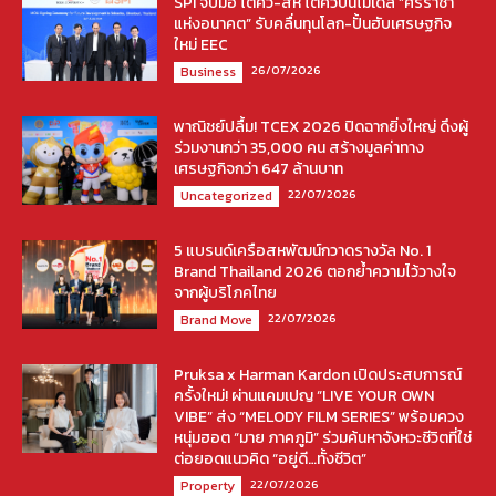
SPI จับมือ โตคิว-สห โตคิวปั้นโมเดล “ศรีราชา
แห่งอนาคต” รับคลื่นทุนโลก-ปั้นฮับเศรษฐกิจ
ใหม่ EEC
26/07/2026
Business
พาณิชย์ปลื้ม! TCEX 2026 ปิดฉากยิ่งใหญ่ ดึงผู้
ร่วมงานกว่า 35,000 คน สร้างมูลค่าทาง
เศรษฐกิจกว่า 647 ล้านบาท
22/07/2026
Uncategorized
5 แบรนด์เครือสหพัฒน์กวาดรางวัล No. 1
Brand Thailand 2026 ตอกย้ำความไว้วางใจ
จากผู้บริโภคไทย
22/07/2026
Brand Move
Pruksa x Harman Kardon เปิดประสบการณ์
ครั้งใหม่! ผ่านแคมเปญ “LIVE YOUR OWN
VIBE” ส่ง “MELODY FILM SERIES” พร้อมควง
หนุ่มฮอต “มาย ภาคภูมิ” ร่วมค้นหาจังหวะชีวิตที่ใช่
ต่อยอดแนวคิด “อยู่ดี…ทั้งชีวิต”
22/07/2026
Property