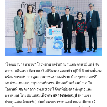
“โรงพยาบาลนวเวช” โรงพยาบาลชั้นนำย่านเกษตรนวมินทร์ รัช
ดา-รามอินทรา จัดงานเสริมสิริมงคลฉลองก้าวสู่ปีที่ 5 อย่างมั่นคง
พร้อมยกระดับการดูแลสุขภาพแบบองค์รวม ด้วยยุทธศาสตร์ปี
68 ผ่านแคมเปญ “สุขภาพดีเพราะมีหมอเป็นเพื่อนบ้าน” ใน
โอกาสพิเศษดังกล่าว รพ.นวเวช ได้จัดพิธีมงคลทั้งพุทธและ
พราหมณ์ โดยนิมนต์
สมเด็จพระมหารัชมงคลมุนี
(ท่านเจ้า
ประคุณสมเด็จธงชัย) สมเด็จพระราชาคณะฝ่ายมหานิกาย เจ้า