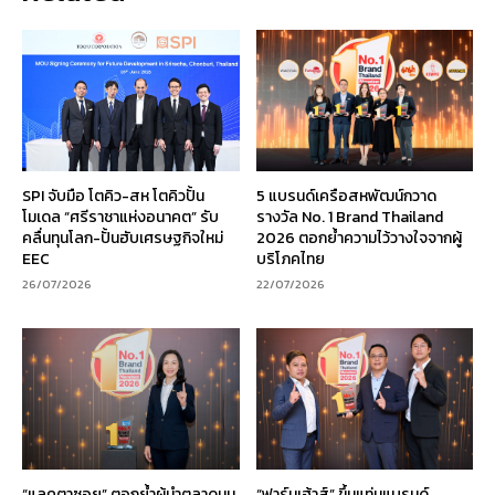
SPI จับมือ โตคิว-สห โตคิวปั้น
5 แบรนด์เครือสหพัฒน์กวาด
โมเดล “ศรีราชาแห่งอนาคต” รับ
รางวัล No. 1 Brand Thailand
คลื่นทุนโลก-ปั้นฮับเศรษฐกิจใหม่
2026 ตอกย้ำความไว้วางใจจากผู้
EEC
บริโภคไทย
26/07/2026
22/07/2026
“แลคตาซอย” ตอกย้ำผู้นำตลาดนม
“ฟาร์มเฮ้าส์” ขึ้นแท่นแบรนด์