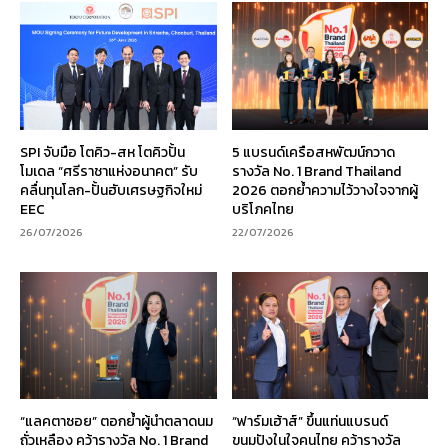
SPI จับมือ โตคิว-สห โตคิวปั้น
5 แบรนด์เครือสหพัฒน์กวาด
โมเดล “ศรีราชาแห่งอนาคต” รับ
รางวัล No. 1 Brand Thailand
คลื่นทุนโลก-ปั้นฮับเศรษฐกิจใหม่
2026 ตอกย้ำความไว้วางใจจากผู้
EEC
บริโภคไทย
26/07/2026
22/07/2026
“แลคตาซอย” ตอกย้ำผู้นำตลาดนม
“ฟาร์มเฮ้าส์” ขึ้นแท่นแบรนด์
ถั่วเหลือง คว้ารางวัล No. 1 Brand
ขนมปังในใจคนไทย คว้ารางวัล