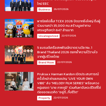
ใหม่ EEC
26/07/2026
Business
พาณิชย์ปลื้ม! TCEX 2026 ปิดฉากยิ่งใหญ่ ดึงผู้
ร่วมงานกว่า 35,000 คน สร้างมูลค่าทาง
เศรษฐกิจกว่า 647 ล้านบาท
22/07/2026
Uncategorized
5 แบรนด์เครือสหพัฒน์กวาดรางวัล No. 1
Brand Thailand 2026 ตอกย้ำความไว้วางใจ
จากผู้บริโภคไทย
22/07/2026
Brand Move
Pruksa x Harman Kardon เปิดประสบการณ์
ครั้งใหม่! ผ่านแคมเปญ “LIVE YOUR OWN
VIBE” ส่ง “MELODY FILM SERIES” พร้อมควง
หนุ่มฮอต “มาย ภาคภูมิ” ร่วมค้นหาจังหวะชีวิตที่ใช่
ต่อยอดแนวคิด “อยู่ดี…ทั้งชีวิต”
22/07/2026
Property