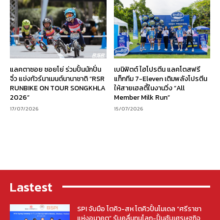
แลคตาซอย ซอยโย่ ร่วมปั้นนักปั่น
เบนิฟิตต์ ไฮโปรตีน แลคโตสฟรี
จิ๋ว แข่งทัวร์นาเมนต์นานาชาติ “RSR
แท็กทีม 7-Eleven เติมพลังโปรตีน
RUNBIKE ON TOUR SONGKHLA
ให้สายเฮลตี้ในงานวิ่ง “All
2026”
Member Milk Run”
17/07/2026
15/07/2026
Lastest
SPI จับมือ โตคิว-สห โตคิวปั้นโมเดล “ศรีราชา
แห่งอนาคต” รับคลื่นทุนโลก-ปั้นฮับเศรษฐกิจ