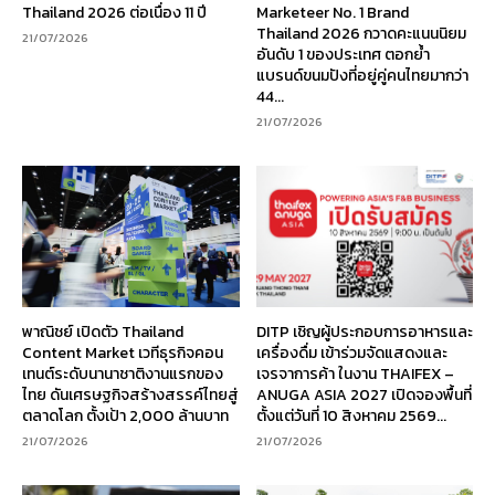
Thailand 2026 ต่อเนื่อง 11 ปี
Marketeer No. 1 Brand
Thailand 2026 กวาดคะแนนนิยม
21/07/2026
อันดับ 1 ของประเทศ ตอกย้ำ
แบรนด์ขนมปังที่อยู่คู่คนไทยมากว่า
44...
21/07/2026
พาณิชย์ เปิดตัว Thailand
DITP เชิญผู้ประกอบการอาหารและ
Content Market เวทีธุรกิจคอน
เครื่องดื่ม เข้าร่วมจัดแสดงและ
เทนต์ระดับนานาชาติงานแรกของ
เจรจาการค้า ในงาน THAIFEX –
ไทย ดันเศรษฐกิจสร้างสรรค์ไทยสู่
ANUGA ASIA 2027 เปิดจองพื้นที่
ตลาดโลก ตั้งเป้า 2,000 ล้านบาท
ตั้งแต่วันที่ 10 สิงหาคม 2569...
21/07/2026
21/07/2026