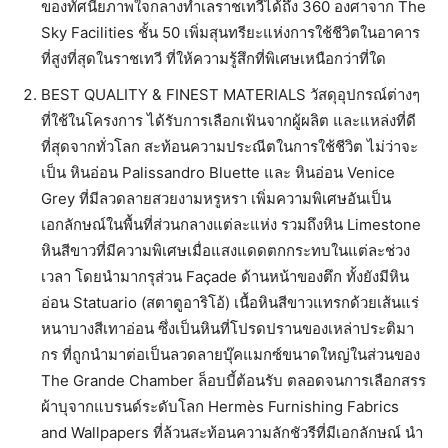
ของทัศนียภาพใจกลางทำเลราชเทวีได้ถึง 360 องศาจาก The
Sky Facilities ชั้น 50 เพิ่มสุนทรียะแห่งการใช้ชีวิตในอาคาร
ที่สูงที่สุดในราชเทวี ที่ให้ความรู้สึกที่พิเศษเหนือกว่าที่ใด
BEST QUALITY & FINEST MATERIALS วัสดุอุปกรณ์ต่างๆ
ที่ใช้ในโครงการ ได้รับการเลือกเฟ้นจากผู้ผลิต และแหล่งที่ดี
ที่สุดจากทั่วโลก สะท้อนความประณีตในการใช้ชีวิต ไม่ว่าจะ
เป็น หินอ่อน Palissandro Bluette และ หินอ่อน Venice
Grey ที่มีลวดลายสวยงามหรูหรา เพิ่มความพิเศษอันเป็น
เอกลักษณ์ในพื้นที่ส่วนกลางแต่ละแห่ง รวมถึงหิน Limestone
หินสีขาวที่มีความพิเศษเมื่อแสงแดดตกกระทบในแต่ละช่วง
เวลา โดยนำมากรุส่วน Façade ด้านหน้าของตึก ทั้งยังมีหิน
อ่อน Statuario (สตาตูอาริโอ้) เนื้อหินสีขาวแทรกด้วยเส้นแร่
หนาบางสีเทาอ่อน ซึ่งเป็นหินที่โปรดปรานของเหล่าประติมา
กร ที่ถูกนำมาต่อเป็นลวดลายบุ๊คแมกซ์ขนาดใหญ่ในส่วนของ
The Grande Chamber ล็อบบี้ต้อนรับ ตลอดจนการเลือกสรร
ผ้าบุจากแบรนด์ระดับโลก Hermès Furnishing Fabrics
and Wallpapers ที่ล้วนสะท้อนความลักชัวรีที่มีเอกลักษณ์ นำ