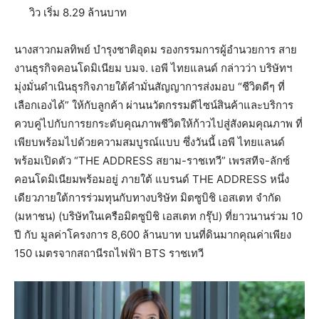
วิว เริ่ม 8.29 ล้านบาท
นางสาวกมลทิพย์ บำรุงชาติอุดม รองกรรมการผู้อำนวยการ สาย
งานธุรกิจคอนโดมิเนียม บมจ. เอพี ไทยแลนด์ กล่าวว่า บริษัทฯ
มุ่งมั่นดำเนินธุรกิจภายใต้คำมั่นสัญญาการส่งมอบ “ชีวิตดีๆ ที่
เลือกเองได้” ให้กับลูกค้า ผ่านนวัตกรรมดีไซน์สินค้าและบริการ
ควบคู่ไปกับการยกระดับคุณภาพชีวิตให้ก้าวไปสู่สังคมคุณภาพ ที่
เพียบพร้อมไปด้วยความสมบูรณ์แบบ ซึ่งวันนี้ เอพี ไทยแลนด์
พร้อมเปิดตัว “THE ADDRESS สยาม-ราชเทวี” เพรสทีจ-ลักซ์
คอนโดมิเนียมพร้อมอยู่ ภายใต้ แบรนด์ THE ADDRESS หนึ่ง
เดียวภายใต้การร่วมทุนกับทางบริษัท มิตซูบิชิ เอสเตท จำกัด
(มหาชน) (บริษัทในเครือมิตซูบิชิ เอสเตท กรุ๊ป) ที่ยาวนานร่วม 10
ปี กับ มูลค่าโครงการ 8,600 ล้านบาท บนที่ดินมากคุณค่าเพียง
150 เมตรจากสถานีรถไฟฟ้า BTS ราชเทวี