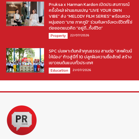
Pruksa x Harman Kardon เปิดประสบการณ์
ครั้งใหม่! ผ่านแคมเปญ “LIVE YOUR OWN
VIBE” ส่ง “MELODY FILM SERIES” พร้อมควง
หนุ่มฮอต “มาย ภาคภูมิ” ร่วมค้นหาจังหวะชีวิตที่ใช่
ต่อยอดแนวคิด “อยู่ดี…ทั้งชีวิต”
22/07/2026
Property
SPC บ่มเพาะต้นกล้าคุณธรรม สานต่อ “สหพัฒน์
ให้น้อง” ก้าวสู่ปีที่ 10 ปลูกฝังความซื่อสัตย์ สร้าง
เยาวชนต้นแบบทั่วประเทศ
21/07/2026
Education