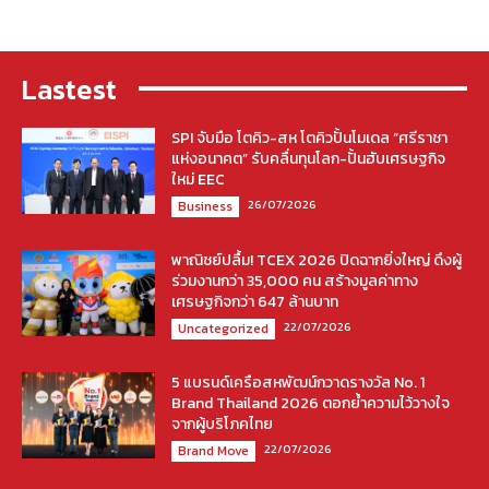
Lastest
SPI จับมือ โตคิว-สห โตคิวปั้นโมเดล “ศรีราชา
แห่งอนาคต” รับคลื่นทุนโลก-ปั้นฮับเศรษฐกิจ
ใหม่ EEC
26/07/2026
Business
พาณิชย์ปลื้ม! TCEX 2026 ปิดฉากยิ่งใหญ่ ดึงผู้
ร่วมงานกว่า 35,000 คน สร้างมูลค่าทาง
เศรษฐกิจกว่า 647 ล้านบาท
22/07/2026
Uncategorized
5 แบรนด์เครือสหพัฒน์กวาดรางวัล No. 1
Brand Thailand 2026 ตอกย้ำความไว้วางใจ
จากผู้บริโภคไทย
22/07/2026
Brand Move