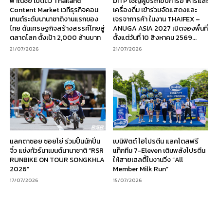
พาณิชย์ เปิดตัว Thailand
DITP เชิญผู้ประกอบการอาหารและ
Content Market เวทีธุรกิจคอน
เครื่องดื่ม เข้าร่วมจัดแสดงและ
เทนต์ระดับนานาชาติงานแรกของ
เจรจาการค้า ในงาน THAIFEX –
ไทย ดันเศรษฐกิจสร้างสรรค์ไทยสู่
ANUGA ASIA 2027 เปิดจองพื้นที่
ตลาดโลก ตั้งเป้า 2,000 ล้านบาท
ตั้งแต่วันที่ 10 สิงหาคม 2569...
21/07/2026
21/07/2026
แลคตาซอย ซอยโย่ ร่วมปั้นนักปั่น
เบนิฟิตต์ ไฮโปรตีน แลคโตสฟรี
จิ๋ว แข่งทัวร์นาเมนต์นานาชาติ “RSR
แท็กทีม 7-Eleven เติมพลังโปรตีน
RUNBIKE ON TOUR SONGKHLA
ให้สายเฮลตี้ในงานวิ่ง “All
2026”
Member Milk Run”
17/07/2026
15/07/2026