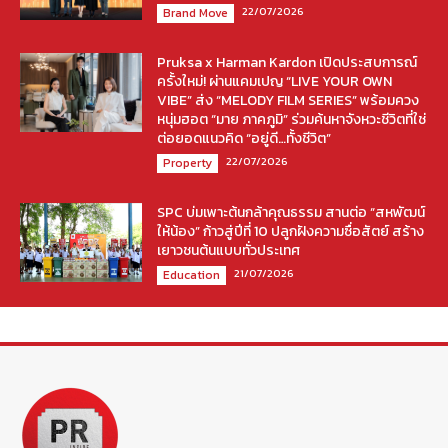
22/07/2026
Brand Move
Pruksa x Harman Kardon เปิดประสบการณ์
ครั้งใหม่! ผ่านแคมเปญ “LIVE YOUR OWN
VIBE” ส่ง “MELODY FILM SERIES” พร้อมควง
หนุ่มฮอต “มาย ภาคภูมิ” ร่วมค้นหาจังหวะชีวิตที่ใช่
ต่อยอดแนวคิด “อยู่ดี…ทั้งชีวิต”
22/07/2026
Property
SPC บ่มเพาะต้นกล้าคุณธรรม สานต่อ “สหพัฒน์
ให้น้อง” ก้าวสู่ปีที่ 10 ปลูกฝังความซื่อสัตย์ สร้าง
เยาวชนต้นแบบทั่วประเทศ
21/07/2026
Education