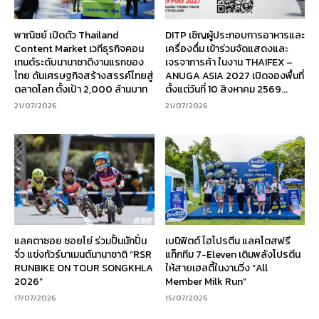
พาณิชย์ เปิดตัว Thailand
DITP เชิญผู้ประกอบการอาหารและ
Content Market เวทีธุรกิจคอน
เครื่องดื่ม เข้าร่วมจัดแสดงและ
เทนต์ระดับนานาชาติงานแรกของ
เจรจาการค้า ในงาน THAIFEX –
ไทย ดันเศรษฐกิจสร้างสรรค์ไทยสู่
ANUGA ASIA 2027 เปิดจองพื้นที่
ตลาดโลก ตั้งเป้า 2,000 ล้านบาท
ตั้งแต่วันที่ 10 สิงหาคม 2569...
21/07/2026
21/07/2026
แลคตาซอย ซอยโย่ ร่วมปั้นนักปั่น
เบนิฟิตต์ ไฮโปรตีน แลคโตสฟรี
จิ๋ว แข่งทัวร์นาเมนต์นานาชาติ “RSR
แท็กทีม 7-Eleven เติมพลังโปรตีน
RUNBIKE ON TOUR SONGKHLA
ให้สายเฮลตี้ในงานวิ่ง “All
2026”
Member Milk Run”
17/07/2026
15/07/2026