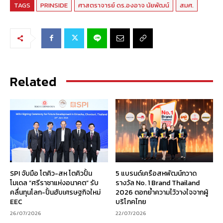
TAGS
PRINSIDE
ศาสตราจารย์ ดร.องอาจ นัยพัฒน์
สมศ.
Related
SPI จับมือ โตคิว-สห โตคิวปั้น
5 แบรนด์เครือสหพัฒน์กวาด
โมเดล “ศรีราชาแห่งอนาคต” รับ
รางวัล No. 1 Brand Thailand
คลื่นทุนโลก-ปั้นฮับเศรษฐกิจใหม่
2026 ตอกย้ำความไว้วางใจจากผู้
EEC
บริโภคไทย
26/07/2026
22/07/2026