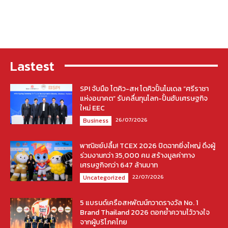
Lastest
SPI จับมือ โตคิว-สห โตคิวปั้นโมเดล “ศรีราชา
แห่งอนาคต” รับคลื่นทุนโลก-ปั้นฮับเศรษฐกิจ
ใหม่ EEC
26/07/2026
Business
พาณิชย์ปลื้ม! TCEX 2026 ปิดฉากยิ่งใหญ่ ดึงผู้
ร่วมงานกว่า 35,000 คน สร้างมูลค่าทาง
เศรษฐกิจกว่า 647 ล้านบาท
22/07/2026
Uncategorized
5 แบรนด์เครือสหพัฒน์กวาดรางวัล No. 1
Brand Thailand 2026 ตอกย้ำความไว้วางใจ
จากผู้บริโภคไทย