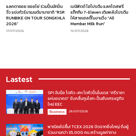
แลคตาซอย ซอยโย่ ร่วมปั้นนักปั่น
เบนิฟิตต์ ไฮโปรตีน แลคโตสฟรี
จิ๋ว แข่งทัวร์นาเมนต์นานาชาติ “RSR
แท็กทีม 7-Eleven เติมพลังโปรตีน
RUNBIKE ON TOUR SONGKHLA
ให้สายเฮลตี้ในงานวิ่ง “All
2026”
Member Milk Run”
17/07/2026
15/07/2026
Lastest
SPI จับมือ โตคิว-สห โตคิวปั้นโมเดล “ศรีราชา
แห่งอนาคต” รับคลื่นทุนโลก-ปั้นฮับเศรษฐกิจ
ใหม่ EEC
26/07/2026
Business
พาณิชย์ปลื้ม! TCEX 2026 ปิดฉากยิ่งใหญ่ ดึงผู้
ร่วมงานกว่า 35,000 คน สร้างมูลค่าทาง