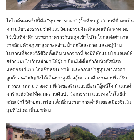
ไฮไลต์ของทริปนี้คือ “หุบเขาเทวดา” (วั้งเซียนกู่) สถานที่ที่เคยเป็น
ความลับของธรรมชาติและวัฒนธรรมจีน ดินแดนที่นักพรตเคย
ใช้เป็นที่จำศีล บรรยากาศราวกับหลุดเข้าไปในโลกแห่งตำนาน
รายล้อมด้วยภูเขาสูงตระหง่าน น้ำตกใสสะอาด และหมู่บ้าน
โบราณที่ยังคงวิถีชีวิตดั้งเดิม นอกจากนี้ ยังมีที่พักแบบโฮมสเตย์ที่
สร้างแนบไปกับหน้าผา ให้ผู้มาเยือนได้ดื่มด่ำกับทิวทัศน์สุด
มหัศจรรย์แบบใกล้ชิดธรรมชาติ และก่อนเข้าสู่หุบเขาเทวดา
ลูกค้าคนสำคัญยังได้เดินทางสู่เมืองอู้หยวน เมืองชนบทที่ได้รับ
การขนานนามว่างดงามที่สุดของจีน และเยือน “อู้หนี่โจว” แลนด์
มาร์กแห่งใหม่ที่ผสมผสานศิลปะ วัฒนธรรม และเทคโนโลยีล้ำ
สมัยเข้าไว้ด้วยกัน พร้อมเต็มอิ่มบรรยากาศค่ำคืนของเมืองจีนใน
มุมที่ไม่เคยเห็นมาก่อน