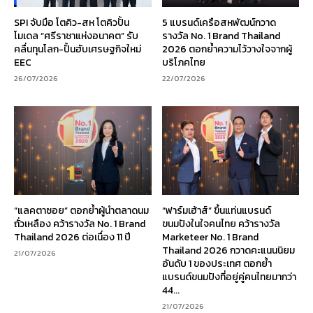
SPI จับมือ โตคิว-สห โตคิวปั้น
5 แบรนด์เครือสหพัฒน์กวาด
โมเดล “ศรีราชาแห่งอนาคต” รับ
รางวัล No. 1 Brand Thailand
คลื่นทุนโลก-ปั้นฮับเศรษฐกิจใหม่
2026 ตอกย้ำความไว้วางใจจากผู้
EEC
บริโภคไทย
26/07/2026
22/07/2026
“แลคตาซอย” ตอกย้ำผู้นำตลาดนม
“ฟาร์มเฮ้าส์” ขึ้นแท่นแบรนด์
ถั่วเหลือง คว้ารางวัล No. 1 Brand
ขนมปังในใจคนไทย คว้ารางวัล
Thailand 2026 ต่อเนื่อง 11 ปี
Marketeer No. 1 Brand
Thailand 2026 กวาดคะแนนนิยม
21/07/2026
อันดับ 1 ของประเทศ ตอกย้ำ
แบรนด์ขนมปังที่อยู่คู่คนไทยมากว่า
44...
21/07/2026