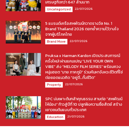
เศรษฐกิจกว่า 647 ล้านบาท
22/07/2026
Uncategorized
5 แบรนด์เครือสหพัฒน์กวาดรางวัล No. 1
Brand Thailand 2026 ตอกย้ำความไว้วางใจ
จากผู้บริโภคไทย
22/07/2026
Brand Move
Pruksa x Harman Kardon เปิดประสบการณ์
ครั้งใหม่! ผ่านแคมเปญ “LIVE YOUR OWN
VIBE” ส่ง “MELODY FILM SERIES” พร้อมควง
หนุ่มฮอต “มาย ภาคภูมิ” ร่วมค้นหาจังหวะชีวิตที่ใช่
ต่อยอดแนวคิด “อยู่ดี…ทั้งชีวิต”
22/07/2026
Property
SPC บ่มเพาะต้นกล้าคุณธรรม สานต่อ “สหพัฒน์
ให้น้อง” ก้าวสู่ปีที่ 10 ปลูกฝังความซื่อสัตย์ สร้าง
เยาวชนต้นแบบทั่วประเทศ
21/07/2026
Education