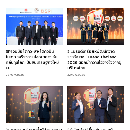
SPI จับมือ โตคิว-สห โตคิวปั้น
5 แบรนด์เครือสหพัฒน์กวาด
โมเดล “ศรีราชาแห่งอนาคต” รับ
รางวัล No. 1 Brand Thailand
คลื่นทุนโลก-ปั้นฮับเศรษฐกิจใหม่
2026 ตอกย้ำความไว้วางใจจากผู้
EEC
บริโภคไทย
26/07/2026
22/07/2026
“แลคตาซอย” ตอกย้ำผู้นำตลาดนม
“ฟาร์มเฮ้าส์” ขึ้นแท่นแบรนด์