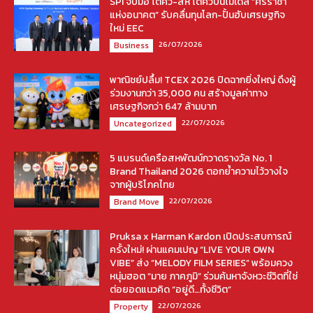
SPI จับมือ โตคิว-สห โตคิวปั้นโมเดล “ศรีราชา
แห่งอนาคต” รับคลื่นทุนโลก-ปั้นฮับเศรษฐกิจ
ใหม่ EEC
26/07/2026
Business
พาณิชย์ปลื้ม! TCEX 2026 ปิดฉากยิ่งใหญ่ ดึงผู้
ร่วมงานกว่า 35,000 คน สร้างมูลค่าทาง
เศรษฐกิจกว่า 647 ล้านบาท
22/07/2026
Uncategorized
5 แบรนด์เครือสหพัฒน์กวาดรางวัล No. 1
Brand Thailand 2026 ตอกย้ำความไว้วางใจ
จากผู้บริโภคไทย
22/07/2026
Brand Move
Pruksa x Harman Kardon เปิดประสบการณ์
ครั้งใหม่! ผ่านแคมเปญ “LIVE YOUR OWN
VIBE” ส่ง “MELODY FILM SERIES” พร้อมควง
หนุ่มฮอต “มาย ภาคภูมิ” ร่วมค้นหาจังหวะชีวิตที่ใช่
ต่อยอดแนวคิด “อยู่ดี…ทั้งชีวิต”
22/07/2026
Property