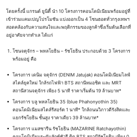
โดยครั้งนี้ แกรนด์ ยูนิตี้ นำ 10 โครงการคอนโดมิเนียมพร้อมอยู่ที่
เข้าร่วมแคมเปญโปรโมชัน แบ่งออกเป็น 4 โซนฮอตทั่วกรุงเทพฯ
สอดคล้องกับความสนใจและพฤติกรรมของลูกค้าซึ่งเริ่มต้นเลือกที่
อยู่อาศัยจากทำเล ได้แก่
โซนจตุจักร – พหลโยธิน – รัชโยธิน ประกอบด้วย 3 โครงการ
พร้อมอยู่ คือ
โครงการ เดนิม จตุจักร (DENIM Jatujak) คอนโดมิเนียมไลฟ์
สไตล์ยุคใหม่ ใกล้รถไฟฟ้า BTS สถานีหมอชิต และ MRT
สถานีสวนจตุจักร เพียง 5 นาที ราคาเริ่มต้น 19 ล้านบาท*
โครงการ บลู พหลโยธิน 35 (blue Phahonyothin 35)
คอนโดมิเนียมสไตล์รีสอร์ต 1 นาที* ใกล้ถนนวิภาวดีรังสิตและ
แยกรัชโยธิน ชั้นสูง ราคาเดียว 39 ล้านบาท*
โครงการ แมสซารีน รัชโยธิน (MAZARINE Ratchayothin)
คอนโดมิเนียมระดับลักซ์ชัวรี ติด BTS สถานีรัชโยธิน เพียง 0