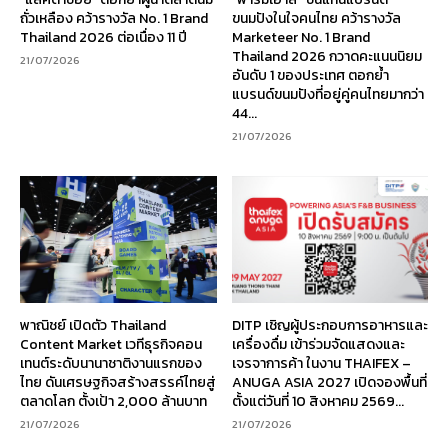
ถั่วเหลือง คว้ารางวัล No. 1 Brand
ขนมปังในใจคนไทย คว้ารางวัล
Thailand 2026 ต่อเนื่อง 11 ปี
Marketeer No. 1 Brand
Thailand 2026 กวาดคะแนนนิยม
21/07/2026
อันดับ 1 ของประเทศ ตอกย้ำ
แบรนด์ขนมปังที่อยู่คู่คนไทยมากว่า
44...
21/07/2026
พาณิชย์ เปิดตัว Thailand
DITP เชิญผู้ประกอบการอาหารและ
Content Market เวทีธุรกิจคอน
เครื่องดื่ม เข้าร่วมจัดแสดงและ
เทนต์ระดับนานาชาติงานแรกของ
เจรจาการค้า ในงาน THAIFEX –
ไทย ดันเศรษฐกิจสร้างสรรค์ไทยสู่
ANUGA ASIA 2027 เปิดจองพื้นที่
ตลาดโลก ตั้งเป้า 2,000 ล้านบาท
ตั้งแต่วันที่ 10 สิงหาคม 2569...
21/07/2026
21/07/2026