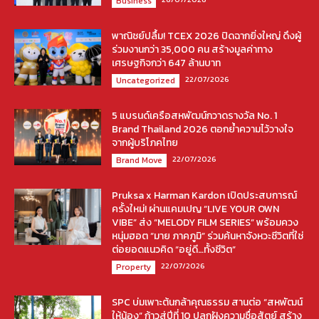
Business
พาณิชย์ปลื้ม! TCEX 2026 ปิดฉากยิ่งใหญ่ ดึงผู้
ร่วมงานกว่า 35,000 คน สร้างมูลค่าทาง
เศรษฐกิจกว่า 647 ล้านบาท
22/07/2026
Uncategorized
5 แบรนด์เครือสหพัฒน์กวาดรางวัล No. 1
Brand Thailand 2026 ตอกย้ำความไว้วางใจ
จากผู้บริโภคไทย
22/07/2026
Brand Move
Pruksa x Harman Kardon เปิดประสบการณ์
ครั้งใหม่! ผ่านแคมเปญ “LIVE YOUR OWN
VIBE” ส่ง “MELODY FILM SERIES” พร้อมควง
หนุ่มฮอต “มาย ภาคภูมิ” ร่วมค้นหาจังหวะชีวิตที่ใช่
ต่อยอดแนวคิด “อยู่ดี…ทั้งชีวิต”
22/07/2026
Property
SPC บ่มเพาะต้นกล้าคุณธรรม สานต่อ “สหพัฒน์
ให้น้อง” ก้าวสู่ปีที่ 10 ปลูกฝังความซื่อสัตย์ สร้าง