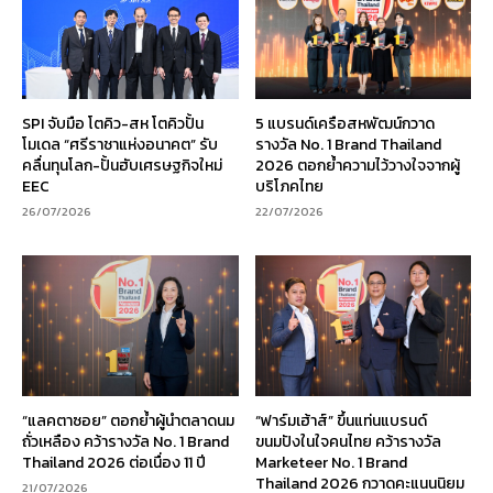
SPI จับมือ โตคิว-สห โตคิวปั้น
5 แบรนด์เครือสหพัฒน์กวาด
โมเดล “ศรีราชาแห่งอนาคต” รับ
รางวัล No. 1 Brand Thailand
คลื่นทุนโลก-ปั้นฮับเศรษฐกิจใหม่
2026 ตอกย้ำความไว้วางใจจากผู้
EEC
บริโภคไทย
26/07/2026
22/07/2026
“แลคตาซอย” ตอกย้ำผู้นำตลาดนม
“ฟาร์มเฮ้าส์” ขึ้นแท่นแบรนด์
ถั่วเหลือง คว้ารางวัล No. 1 Brand
ขนมปังในใจคนไทย คว้ารางวัล
Thailand 2026 ต่อเนื่อง 11 ปี
Marketeer No. 1 Brand
Thailand 2026 กวาดคะแนนนิยม
21/07/2026