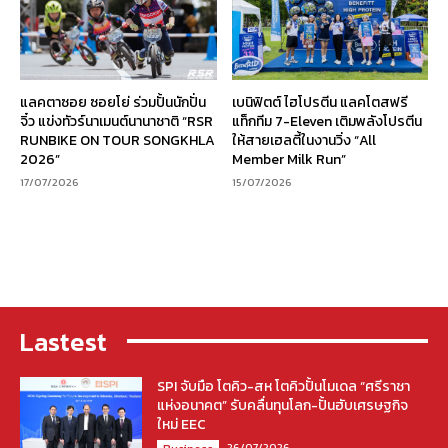
แลคตาซอย ซอยโย่ ร่วมปั้นนักปั่น
เบนิฟิตต์ ไฮโปรตีน แลคโตสฟรี
จิ๋ว แข่งทัวร์นาเมนต์นานาชาติ “RSR
แท็กทีม 7-Eleven เติมพลังโปรตีน
RUNBIKE ON TOUR SONGKHLA
ให้สายเฮลตี้ในงานวิ่ง “All
2026”
Member Milk Run”
17/07/2026
15/07/2026
Lastest
SPI จับมือ โตคิว-สห โตคิวปั้นโมเดล “ศรีราชา
แห่งอนาคต” รับคลื่นทุนโลก-ปั้นฮับเศรษฐกิจ
ใหม่ EEC
26/07/2026