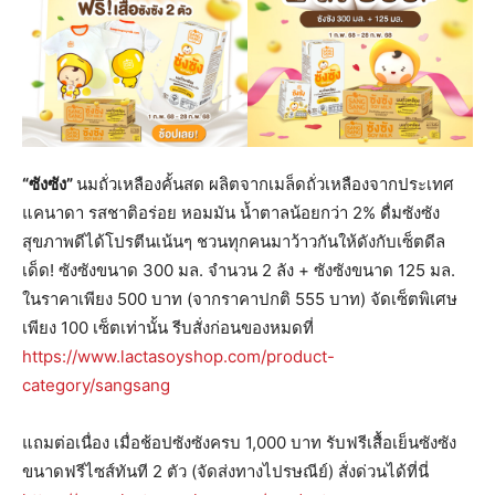
“ซังซัง”
นมถั่วเหลืองคั้นสด ผลิตจากเมล็ดถั่วเหลืองจากประเทศ
แคนาดา รสชาติอร่อย หอมมัน น้ำตาลน้อยกว่า 2% ดื่มซังซัง
สุขภาพดีได้โปรตีนเน้นๆ ชวนทุกคนมาว้าวกันให้ดังกับเซ็ตดีล
เด็ด! ซังซังขนาด 300 มล. จำนวน 2 ลัง + ซังซังขนาด 125 มล.
ในราคาเพียง 500 บาท (จากราคาปกติ 555 บาท) จัดเซ็ตพิเศษ
เพียง 100 เซ็ตเท่านั้น รีบสั่งก่อนของหมดที่
https://www.lactasoyshop.com/product-
category/sangsang
แถมต่อเนื่อง เมื่อช้อปซังซังครบ 1,000 บาท รับฟรีเสื้อเย็นซังซัง
ขนาดฟรีไซส์ทันที 2 ตัว (จัดส่งทางไปรษณีย์) สั่งด่วนได้ที่นี่