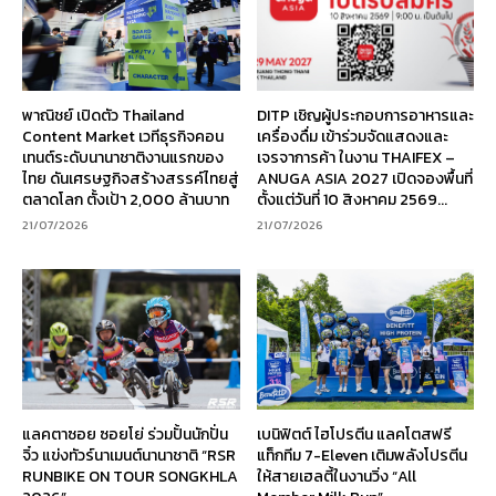
พาณิชย์ เปิดตัว Thailand
DITP เชิญผู้ประกอบการอาหารและ
Content Market เวทีธุรกิจคอน
เครื่องดื่ม เข้าร่วมจัดแสดงและ
เทนต์ระดับนานาชาติงานแรกของ
เจรจาการค้า ในงาน THAIFEX –
ไทย ดันเศรษฐกิจสร้างสรรค์ไทยสู่
ANUGA ASIA 2027 เปิดจองพื้นที่
ตลาดโลก ตั้งเป้า 2,000 ล้านบาท
ตั้งแต่วันที่ 10 สิงหาคม 2569...
21/07/2026
21/07/2026
แลคตาซอย ซอยโย่ ร่วมปั้นนักปั่น
เบนิฟิตต์ ไฮโปรตีน แลคโตสฟรี
จิ๋ว แข่งทัวร์นาเมนต์นานาชาติ “RSR
แท็กทีม 7-Eleven เติมพลังโปรตีน
RUNBIKE ON TOUR SONGKHLA
ให้สายเฮลตี้ในงานวิ่ง “All