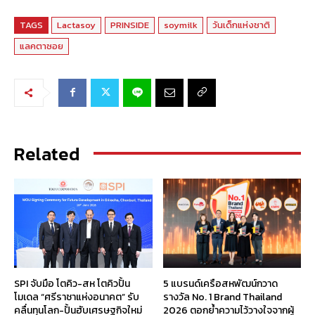
TAGS
Lactasoy
PRINSIDE
soymilk
วันเด็กแห่งชาติ
แลคตาซอย
Related
SPI จับมือ โตคิว-สห โตคิวปั้น
5 แบรนด์เครือสหพัฒน์กวาด
โมเดล “ศรีราชาแห่งอนาคต” รับ
รางวัล No. 1 Brand Thailand
คลื่นทุนโลก-ปั้นฮับเศรษฐกิจใหม่
2026 ตอกย้ำความไว้วางใจจากผู้