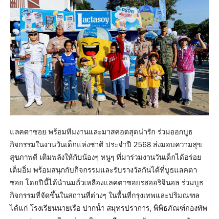
แลคตาซอย พร้อมทีมงานและมาสคอตสุดน่ารัก ร่วมออกบูธ
กิจกรรมในงานวันเด็กแห่งชาติ ประจำปี 2568 ส่งมอบความสุข
สุขภาพดี เติมพลังให้กับน้องๆ หนูๆ ที่มาร่วมงานวันเด็กได้อร่อย
เต็มอิ่ม พร้อมสนุกกับกิจกรรมและรับรางวัลกันได้ที่บูธแลคตา
ซอย โดยปีนี้ได้นำนมถั่วเหลืองแลคตาซอยรสออริจินอล ร่วมบูธ
กิจกรรมที่จัดขึ้นในสถานที่ต่างๆ ในพื้นที่กรุงเทพและปริมณฑล
ได้แก่ โรงเรียนนายเรือ ปากน้ำ สมุทรปราการ, พิพิธภัณฑ์กองทัพ