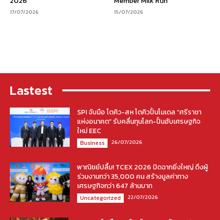
2026”
Member Milk Run”
17/07/2026
15/07/2026
Lastest
SPI จับมือ โตคิว-สห โตคิวปั้นโมเดล “ศรีราชา
แห่งอนาคต” รับคลื่นทุนโลก-ปั้นฮับเศรษฐกิจ
ใหม่ EEC
26/07/2026
Business
พาณิชย์ปลื้ม! TCEX 2026 ปิดฉากยิ่งใหญ่ ดึงผู้
ร่วมงานกว่า 35,000 คน สร้างมูลค่าทาง
เศรษฐกิจกว่า 647 ล้านบาท
22/07/2026
Uncategorized