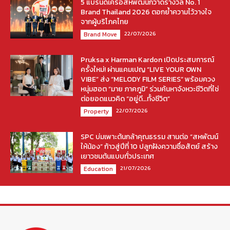
5 แบรนด์เครือสหพัฒน์กวาดรางวัล No. 1
Brand Thailand 2026 ตอกย้ำความไว้วางใจ
จากผู้บริโภคไทย
22/07/2026
Brand Move
Pruksa x Harman Kardon เปิดประสบการณ์
ครั้งใหม่! ผ่านแคมเปญ “LIVE YOUR OWN
VIBE” ส่ง “MELODY FILM SERIES” พร้อมควง
หนุ่มฮอต “มาย ภาคภูมิ” ร่วมค้นหาจังหวะชีวิตที่ใช่
ต่อยอดแนวคิด “อยู่ดี…ทั้งชีวิต”
22/07/2026
Property
SPC บ่มเพาะต้นกล้าคุณธรรม สานต่อ “สหพัฒน์
ให้น้อง” ก้าวสู่ปีที่ 10 ปลูกฝังความซื่อสัตย์ สร้าง
เยาวชนต้นแบบทั่วประเทศ
21/07/2026
Education