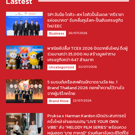
Lastest
SPI จับมือ โตคิว-สห โตคิวปั้นโมเดล “ศรีราชา
แห่งอนาคต” รับคลื่นทุนโลก-ปั้นฮับเศรษฐกิจ
ใหม่ EEC
26/07/2026
Business
พาณิชย์ปลื้ม! TCEX 2026 ปิดฉากยิ่งใหญ่ ดึงผู้
ร่วมงานกว่า 35,000 คน สร้างมูลค่าทาง
เศรษฐกิจกว่า 647 ล้านบาท
22/07/2026
Uncategorized
5 แบรนด์เครือสหพัฒน์กวาดรางวัล No. 1
Brand Thailand 2026 ตอกย้ำความไว้วางใจ
จากผู้บริโภคไทย
22/07/2026
Brand Move
Pruksa x Harman Kardon เปิดประสบการณ์
ครั้งใหม่! ผ่านแคมเปญ “LIVE YOUR OWN
VIBE” ส่ง “MELODY FILM SERIES” พร้อมควง
หนุ่มฮอต “มาย ภาคภูมิ” ร่วมค้นหาจังหวะชีวิตที่ใช่