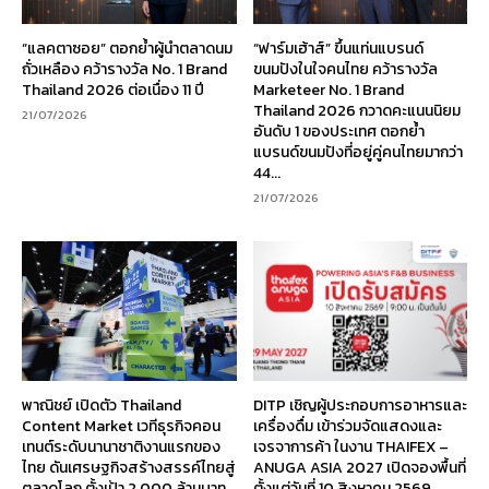
“แลคตาซอย” ตอกย้ำผู้นำตลาดนม
“ฟาร์มเฮ้าส์” ขึ้นแท่นแบรนด์
ถั่วเหลือง คว้ารางวัล No. 1 Brand
ขนมปังในใจคนไทย คว้ารางวัล
Thailand 2026 ต่อเนื่อง 11 ปี
Marketeer No. 1 Brand
Thailand 2026 กวาดคะแนนนิยม
21/07/2026
อันดับ 1 ของประเทศ ตอกย้ำ
แบรนด์ขนมปังที่อยู่คู่คนไทยมากว่า
44...
21/07/2026
พาณิชย์ เปิดตัว Thailand
DITP เชิญผู้ประกอบการอาหารและ
Content Market เวทีธุรกิจคอน
เครื่องดื่ม เข้าร่วมจัดแสดงและ
เทนต์ระดับนานาชาติงานแรกของ
เจรจาการค้า ในงาน THAIFEX –
ไทย ดันเศรษฐกิจสร้างสรรค์ไทยสู่
ANUGA ASIA 2027 เปิดจองพื้นที่
ตลาดโลก ตั้งเป้า 2,000 ล้านบาท
ตั้งแต่วันที่ 10 สิงหาคม 2569...