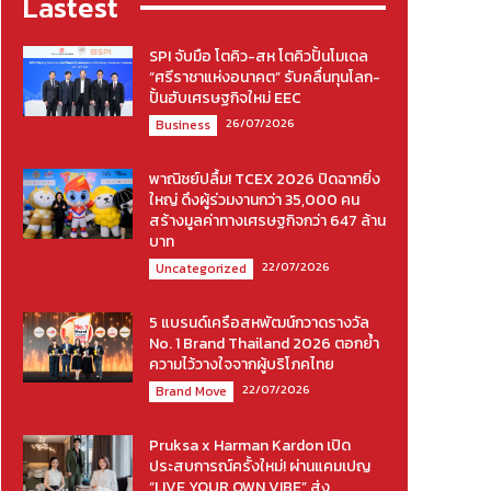
Lastest
SPI จับมือ โตคิว-สห โตคิวปั้นโมเดล
“ศรีราชาแห่งอนาคต” รับคลื่นทุนโลก-
ปั้นฮับเศรษฐกิจใหม่ EEC
26/07/2026
Business
พาณิชย์ปลื้ม! TCEX 2026 ปิดฉากยิ่ง
ใหญ่ ดึงผู้ร่วมงานกว่า 35,000 คน
สร้างมูลค่าทางเศรษฐกิจกว่า 647 ล้าน
บาท
22/07/2026
Uncategorized
5 แบรนด์เครือสหพัฒน์กวาดรางวัล
No. 1 Brand Thailand 2026 ตอกย้ำ
ความไว้วางใจจากผู้บริโภคไทย
22/07/2026
Brand Move
Pruksa x Harman Kardon เปิด
ประสบการณ์ครั้งใหม่! ผ่านแคมเปญ
“LIVE YOUR OWN VIBE” ส่ง