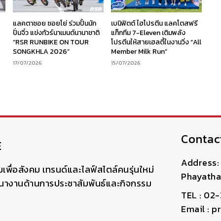
ร
แลคตาซอย ซอยโย่ ร่วมปั้นนัก
เบนิฟิตต์ ไฮโปรตีน แลคโตสฟรี
ง
ปั่นจิ๋ว แข่งทัวร์นาเมนต์นานาชาติ
แท็กทีม 7-Eleven เติมพลัง
“RSR RUNBIKE ON TOUR
โปรตีนให้สายเฮลตี้ในงานวิ่ง “All
SONGKHLA 2026”
Member Milk Run”
17/07/2026
15/07/2026
Contac
E
Address: 
มเพื่อสังคม เทรนด์และไลฟ์สไตล์คนรุ่นใหม่
Phayatha
ฒนางานด้านการประชาสัมพันธ์และกิจกรรม
TEL : 02
Email : 