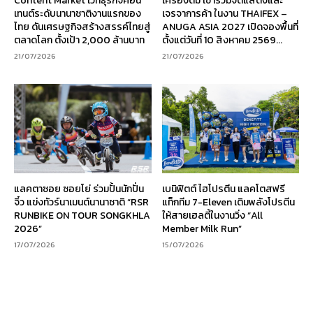
Content Market เวทีธุรกิจคอน
เครื่องดื่ม เข้าร่วมจัดแสดงและ
เทนต์ระดับนานาชาติงานแรกของ
เจรจาการค้า ในงาน THAIFEX –
ไทย ดันเศรษฐกิจสร้างสรรค์ไทยสู่
ANUGA ASIA 2027 เปิดจองพื้นที่
ตลาดโลก ตั้งเป้า 2,000 ล้านบาท
ตั้งแต่วันที่ 10 สิงหาคม 2569...
21/07/2026
21/07/2026
แลคตาซอย ซอยโย่ ร่วมปั้นนักปั่น
เบนิฟิตต์ ไฮโปรตีน แลคโตสฟรี
จิ๋ว แข่งทัวร์นาเมนต์นานาชาติ “RSR
แท็กทีม 7-Eleven เติมพลังโปรตีน
RUNBIKE ON TOUR SONGKHLA
ให้สายเฮลตี้ในงานวิ่ง “All
2026”
Member Milk Run”
17/07/2026
15/07/2026