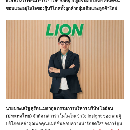
KODOMO HEAD-TO-TOE Baby 3 สูตร ตอบโจทย์ เป็นที่ชื่น
ชอบและอยู่ในใจของผู้บริโภคทั้งลูกค้ากลุ่มเดิมและลูกค้าใหม่
นายประเสริฐ สุรัตนเมธากุล ก
รรมการบริหาร บริษัท ไลอ้อน
(ประเทศไทย) จำกัด กล่าวว่า
โคโดโมเข้าใจ Insight ของกลุ่มผู้
บริโภคเหล่าคุณพ่อคุณแม่ที่ชื่นชอบความน่ารักสดใสของการ์ตูน