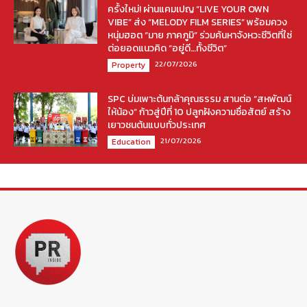
ครั้งใหม่! ผ่านแคมเปญ “LIVE YOUR OWN
VIBE” ส่ง “MELODY FILM SERIES” พร้อมควง
หนุ่มฮอต “มาย ภาคภูมิ” ร่วมค้นหาจังหวะชีวิตที่ใช่
ต่อยอดแนวคิด “อยู่ดี…ทั้งชีวิต”
22/07/2026
Property
SPC บ่มเพาะต้นกล้าคุณธรรม สานต่อ “สหพัฒน์
ให้น้อง” ก้าวสู่ปีที่ 10 ปลูกฝังความซื่อสัตย์ สร้าง
เยาวชนต้นแบบทั่วประเทศ
21/07/2026
Education