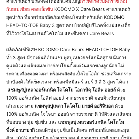
คาแรกเตอร์ บริษัทจึงได้ออกแคมเปญ
การตลาดรับศักราชใหม่
กับสเปเชียล คอลเล็กชัน
KODOMO X Care Bears คาแรกเตอร์
สุดน่ารัก ที่มาพร้อมผลิตภัณฑ์อ่อนโยนสำหรับเด็ก KODOMO
HEAD-TO-TOE Baby 3 สูตร ตอบโจทย์ผู้บริโภคทั้งแม่และเด็ก
ที่ไว้วางใจในแบรนด์โคโดโม และชื่นชอบ Care Bears
ผลิตภัณฑ์พิเศษ KODOMO Care Bears HEAD-TO-TOE Baby
ทั้ง 3 สูตร มีจุดเด่นที่เป็นแชมพูสบู่เหลวออร์แกนิคสูตรเน้นการ
ดูแลผิวและเส้นผมอย่างอ่อนโยนตั้งแต่วันแรกของลูกน้อย ไม่
ระคายเคืองต่อดวงตา พร้อมพลังดับเบิ้ลไบโอติก ช่วยเสริมเกราะ
ปกป้องผิวให้แข็งแรง มาพร้อมพี่หมีแคร์ แบร์ 3 สี 3 สูตร ได้แก่
แชมพูสบู่เหลวออร์แกนิค โคโดโม
โอกานิคุ โอลีฟ ออยล์
ด้วย
100% ออร์แกนิค โอลีฟ ออยล์ จากธรรมชาติ มอบผิวเนียนนุ่ม
เส้นผมเงางาม
แชมพูสบู่เหลว โคโดโม มายด์ ออริจินอล
ด้วย
100% ออร์แกนิค โจโจบา ออยล์ จากธรรมชาติ ให้ผิวและเส้นผม
ที่บอบบาง นุ่ม ชุ่มชื่น และ
แชมพูสบู่เหลวออร์แกนิค โคโดโม
พิ้งค์ ฮานาบากิ
มอบผิวนุ่มชุ่มชื่นเป็นพิเศษ พร้อมกลิ่นหอมละมุน
ด้วย 100% ออร์แกนิค อโลเวร่า ออยล์ จากธรรมชาติ ผสานน้ำมัน