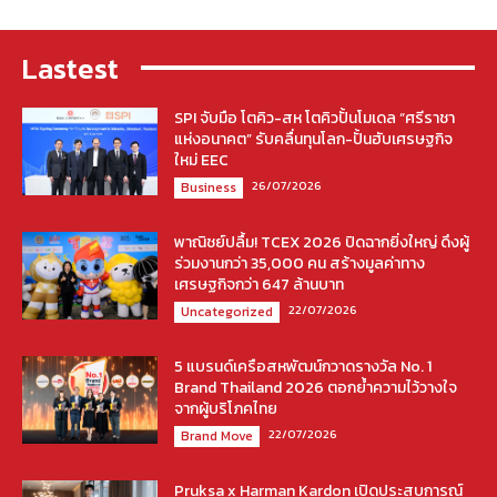
Lastest
SPI จับมือ โตคิว-สห โตคิวปั้นโมเดล “ศรีราชา
แห่งอนาคต” รับคลื่นทุนโลก-ปั้นฮับเศรษฐกิจ
ใหม่ EEC
26/07/2026
Business
พาณิชย์ปลื้ม! TCEX 2026 ปิดฉากยิ่งใหญ่ ดึงผู้
ร่วมงานกว่า 35,000 คน สร้างมูลค่าทาง
เศรษฐกิจกว่า 647 ล้านบาท
22/07/2026
Uncategorized
5 แบรนด์เครือสหพัฒน์กวาดรางวัล No. 1
Brand Thailand 2026 ตอกย้ำความไว้วางใจ
จากผู้บริโภคไทย
22/07/2026
Brand Move
Pruksa x Harman Kardon เปิดประสบการณ์