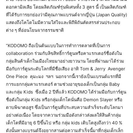
ดอกคามิลเลีย โดยผลิตภัณฑ์รุ่นพิเศษทั้ง 3 สูตร นี้ เป็นผลิตภัณฑ์
ที่ได้รับการยกย่องว่ามีคุณภาพแบรนด์จากญี่ปุ่น (Japan Quality)
แสดงถึงโคโดโมมีความใส่ใจและพิถีพิถันคัดสรรส่วนประกอบ
ต่าง ๆ ที่อ่อนโยนจากธรรมชาติ
“KODOMO ถือเป็นต้นแบบในการทำการตลาดที่เป็นการ
collaboration ร่วมกับลิขสิทธิ์การ์ตูนหรือคาแรกเตอร์ชื่อดังใน
กลุ่มสินค้าเด็กในเมืองไทยมาอย่างยาวนาน โดยที่ผ่านมาได้ร่วม
มือกับการ์ตูนระดับโลกที่มีชื่อเสียง อาทิ Tom & Jerry Avenger
One Piece คุมะมง ฯลฯ นอกจากนี้เรายังเป็นแบรนด์แรกที่มี
การแยกกลุ่มคาแรกเตอร์ ตามช่วงอายุของเด็กเป็นกลุ่ม Baby
และกลุ่ม Kids ซึ่งเมื่อ 2 ปีที่แล้ว KODOMO ได้ร่วมมือกับการ์ตูน
ชื่อดังในกลุ่ม Kids หรือกลุ่มเด็กโตนั่นคือ Demon Slayer หรือ
ดาบพิฆาตอสูร ซึ่งเป็นการ์ตูนที่ประสบความสำเร็จระดับโลกมา
อย่างต่อเนื่อง โดยจากความร่วมมือดังกล่าวส่งผลให้สินค้ากลุ่ม
เด็กโตที่มีอายุ 6 ปีขึ้นไป หรือ กลุ่ม kids เติบโตสูงถึงกว่า 40 %
ดังนั้นทางแบรนด์จึงอยากสานต่อความสำเร็จนี้มาที่กลุ่มเด็กเล็ก