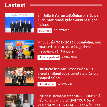
Lastest
SPI จับมือ โตคิว-สห โตคิวปั้นโมเดล “ศรีราชา
แห่งอนาคต” รับคลื่นทุนโลก-ปั้นฮับเศรษฐกิจ
ใหม่ EEC
26/07/2026
Business
พาณิชย์ปลื้ม! TCEX 2026 ปิดฉากยิ่งใหญ่ ดึงผู้
ร่วมงานกว่า 35,000 คน สร้างมูลค่าทาง
เศรษฐกิจกว่า 647 ล้านบาท
22/07/2026
Uncategorized
5 แบรนด์เครือสหพัฒน์กวาดรางวัล No. 1
Brand Thailand 2026 ตอกย้ำความไว้วางใจ
จากผู้บริโภคไทย
22/07/2026
Brand Move
Pruksa x Harman Kardon เปิดประสบการณ์
ครั้งใหม่! ผ่านแคมเปญ “LIVE YOUR OWN
VIBE” ส่ง “MELODY FILM SERIES” พร้อมควง