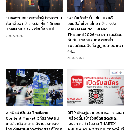
“แลคตาซอย” ตอกย้ำผู้นำตลาดนม
“ฟาร์มเฮ้าส์” ขึ้นแท่นแบรนด์
ถั่วเหลือง คว้ารางวัล No. 1 Brand
ขนมปังในใจคนไทย คว้ารางวัล
Thailand 2026 ต่อเนื่อง 11 ปี
Marketeer No. 1 Brand
Thailand 2026 กวาดคะแนนนิยม
21/07/2026
อันดับ 1 ของประเทศ ตอกย้ำ
แบรนด์ขนมปังที่อยู่คู่คนไทยมากว่า
44...
21/07/2026
พาณิชย์ เปิดตัว Thailand
DITP เชิญผู้ประกอบการอาหารและ
Content Market เวทีธุรกิจคอน
เครื่องดื่ม เข้าร่วมจัดแสดงและ
เทนต์ระดับนานาชาติงานแรกของ
เจรจาการค้า ในงาน THAIFEX –
ไทย ดันเศรษฐกิจสร้างสรรค์ไทยสู่
ANUGA ASIA 2027 เปิดจองพื้นที่