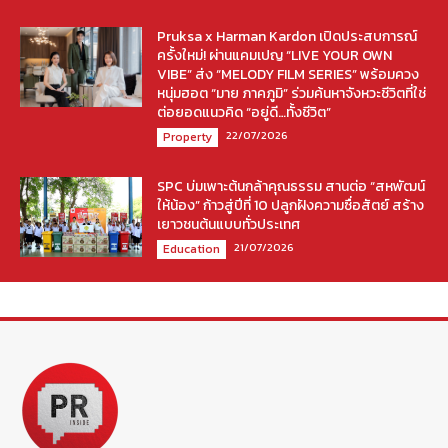
Pruksa x Harman Kardon เปิดประสบการณ์
ครั้งใหม่! ผ่านแคมเปญ “LIVE YOUR OWN
VIBE” ส่ง “MELODY FILM SERIES” พร้อมควง
หนุ่มฮอต “มาย ภาคภูมิ” ร่วมค้นหาจังหวะชีวิตที่ใช่
ต่อยอดแนวคิด “อยู่ดี…ทั้งชีวิต”
22/07/2026
Property
SPC บ่มเพาะต้นกล้าคุณธรรม สานต่อ “สหพัฒน์
ให้น้อง” ก้าวสู่ปีที่ 10 ปลูกฝังความซื่อสัตย์ สร้าง
เยาวชนต้นแบบทั่วประเทศ
21/07/2026
Education