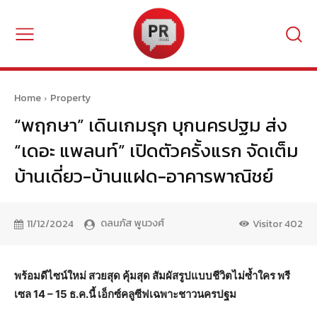
Home
Property
“พฤกษา” เดินเกมรุก บุกนครปฐม ส่ง
“เดอะ แพลนท์” เปิดตัวครั้งแรก จัดเต็ม
บ้านเดี่ยว-บ้านแฝด-อาคารพาณิชย์
ดลนภัส พูนวงศ์
11/12/2024
Visitor
402
พร้อมดีไซน์ใหม่ สวยสุด คุ้มสุด สัมผัสรูปแบบชีวิตไม่ซ้ำใคร พรี
เซล 14 – 15 ธ.ค.นี้ เอ็กซ์คลูซีฟเฉพาะชาวนครปฐม