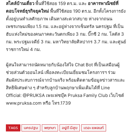
สไตล์บ้านเดี่ยว
พื้นที่ใช้สอย 159 ตร.ม. และ
อาคารพาณิชย์ที่
ตอบโจทย์ธุรกิจยุคใหม่
พื้นที่ใช้สอย 190 ตร.ม. อีกทั้งโครงการยัง
ตั้งอยู่บนทำเลศักยภาพ เดินทางสะดวกสบาย ห่างจากถนน
เพชรเกษมเพียง 1.5 กม. และอยู่ห่างจากเซ็นทรัล นครปฐม ที่เป็น
ฮับแห่งใหม่ของคนภาคตะวันตกเพียง 3 กม. บิ๊กซี 2 กม. โลตัส 3
กม. พระปฐมเจดีย์ 3 กม. มหาวิทยาลัยศิลปากร 3.7 กม. และศูนย์
ราชการใหม่ 4 กม.
ผู้สนใจสามารถนัดหมายกับน้องใส่ใจ Chat Bot ที่เป็นเสมือนผู้
ช่วยส่วนตัวออนไลน์ เพื่อลงทะเบียนเยี่ยมชมโครงการฯ ร่วม
สัมผัสประสบการณ์จากบ้านจริง พร้อมติดตามข้อมูลข่าวสารและ
สิทธิพิเศษต่าง ๆ สำหรับลูกบ้านพฤกษาเพิ่มเติมได้ที่ Line
Official: @PRUKSA เพจเฟซบุ๊ค Pruksa Family Club เว็บไซต์
www.pruksa.com หรือ โทร.1739
TAGS
นครปฐม
พฤกษา
อยู่ดี มีสุข
เดอะ แพลนท์