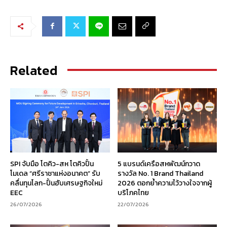
Related
SPI จับมือ โตคิว-สห โตคิวปั้น
5 แบรนด์เครือสหพัฒน์กวาด
โมเดล “ศรีราชาแห่งอนาคต” รับ
รางวัล No. 1 Brand Thailand
คลื่นทุนโลก-ปั้นฮับเศรษฐกิจใหม่
2026 ตอกย้ำความไว้วางใจจากผู้
EEC
บริโภคไทย
26/07/2026
22/07/2026