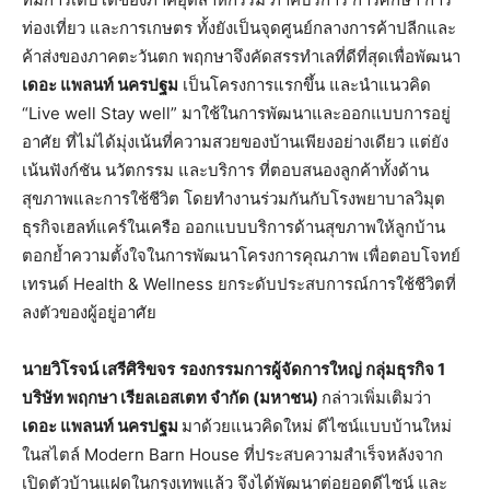
ท่องเที่ยว และการเกษตร ทั้งยังเป็นจุดศูนย์กลางการค้าปลีกและ
ค้าส่งของภาคตะวันตก พฤกษาจึงคัดสรรทำเลที่ดีที่สุดเพื่อพัฒนา
เดอะ แพลนท์ นครปฐม
เป็นโครงการแรกขึ้น และนำแนวคิด
“Live well Stay well” มาใช้ในการพัฒนาและออกแบบการอยู่
อาศัย ที่ไม่ได้มุ่งเน้นที่ความสวยของบ้านเพียงอย่างเดียว แต่ยัง
เน้นฟังก์ชัน นวัตกรรม และบริการ ที่ตอบสนองลูกค้าทั้งด้าน
สุขภาพและการใช้ชีวิต โดยทำงานร่วมกันกับโรงพยาบาลวิมุต
ธุรกิจเฮลท์แคร์ในเครือ ออกแบบบริการด้านสุขภาพให้ลูกบ้าน
ตอกย้ำความตั้งใจในการพัฒนาโครงการคุณภาพ เพื่อตอบโจทย์
เทรนด์ Health & Wellness ยกระดับประสบการณ์การใช้ชีวิตที่
ลงตัวของผู้อยู่อาศัย
นายวิโรจน์ เสรีศิริขจร
รองกรรมการผู้จัดการใหญ่ กลุ่มธุรกิจ
1
บริษัท พฤกษา เรียลเอสเตท จำกัด (มหาชน)
กล่าวเพิ่มเติมว่า
เดอะ แพลนท์ นครปฐม
มาด้วยแนวคิดใหม่ ดีไซน์แบบบ้านใหม่
ในสไตล์ Modern Barn House ที่ประสบความสำเร็จหลังจาก
เปิดตัวบ้านแฝดในกรุงเทพแล้ว จึงได้พัฒนาต่อยอดดีไซน์ และ