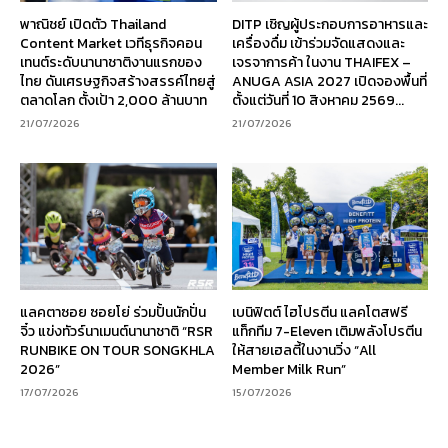
พาณิชย์ เปิดตัว Thailand
DITP เชิญผู้ประกอบการอาหารและ
Content Market เวทีธุรกิจคอน
เครื่องดื่ม เข้าร่วมจัดแสดงและ
เทนต์ระดับนานาชาติงานแรกของ
เจรจาการค้า ในงาน THAIFEX –
ไทย ดันเศรษฐกิจสร้างสรรค์ไทยสู่
ANUGA ASIA 2027 เปิดจองพื้นที่
ตลาดโลก ตั้งเป้า 2,000 ล้านบาท
ตั้งแต่วันที่ 10 สิงหาคม 2569...
21/07/2026
21/07/2026
แลคตาซอย ซอยโย่ ร่วมปั้นนักปั่น
เบนิฟิตต์ ไฮโปรตีน แลคโตสฟรี
จิ๋ว แข่งทัวร์นาเมนต์นานาชาติ “RSR
แท็กทีม 7-Eleven เติมพลังโปรตีน
RUNBIKE ON TOUR SONGKHLA
ให้สายเฮลตี้ในงานวิ่ง “All
2026”
Member Milk Run”
17/07/2026
15/07/2026