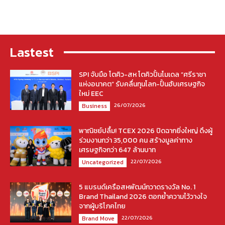
Lastest
SPI จับมือ โตคิว-สห โตคิวปั้นโมเดล “ศรีราชา
แห่งอนาคต” รับคลื่นทุนโลก-ปั้นฮับเศรษฐกิจ
ใหม่ EEC
26/07/2026
Business
พาณิชย์ปลื้ม! TCEX 2026 ปิดฉากยิ่งใหญ่ ดึงผู้
ร่วมงานกว่า 35,000 คน สร้างมูลค่าทาง
เศรษฐกิจกว่า 647 ล้านบาท
22/07/2026
Uncategorized
5 แบรนด์เครือสหพัฒน์กวาดรางวัล No. 1
Brand Thailand 2026 ตอกย้ำความไว้วางใจ
จากผู้บริโภคไทย
22/07/2026
Brand Move