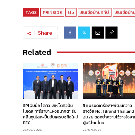
TAGS
PRINSIDE
ttb
สินเชื่อบ้านทีทีบี
สินเชื่อบ้
Share
Related
SPI จับมือ โตคิว-สห โตคิวปั้น
5 แบรนด์เครือสหพัฒน์กวาด
โมเดล “ศรีราชาแห่งอนาคต” รับ
รางวัล No. 1 Brand Thailand
คลื่นทุนโลก-ปั้นฮับเศรษฐกิจใหม่
2026 ตอกย้ำความไว้วางใจจา
EEC
ผู้บริโภคไทย
26/07/2026
22/07/2026