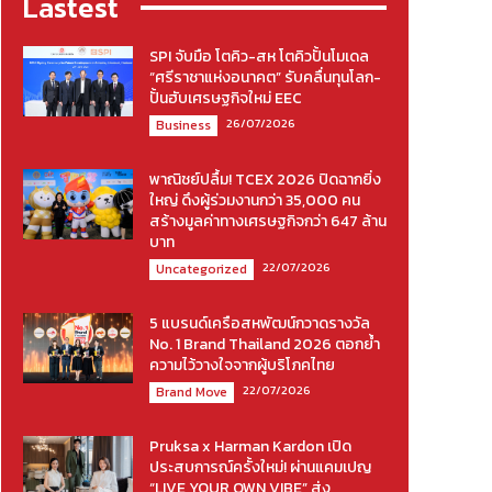
Lastest
SPI จับมือ โตคิว-สห โตคิวปั้นโมเดล
“ศรีราชาแห่งอนาคต” รับคลื่นทุนโลก-
ปั้นฮับเศรษฐกิจใหม่ EEC
26/07/2026
Business
พาณิชย์ปลื้ม! TCEX 2026 ปิดฉากยิ่ง
ใหญ่ ดึงผู้ร่วมงานกว่า 35,000 คน
สร้างมูลค่าทางเศรษฐกิจกว่า 647 ล้าน
บาท
22/07/2026
Uncategorized
5 แบรนด์เครือสหพัฒน์กวาดรางวัล
No. 1 Brand Thailand 2026 ตอกย้ำ
ความไว้วางใจจากผู้บริโภคไทย
22/07/2026
Brand Move
Pruksa x Harman Kardon เปิด
ประสบการณ์ครั้งใหม่! ผ่านแคมเปญ
“LIVE YOUR OWN VIBE” ส่ง