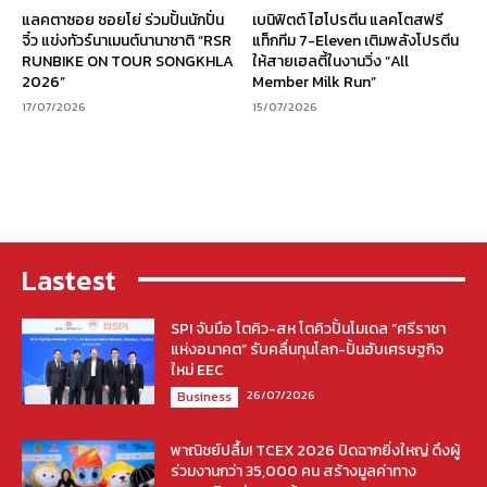
แลคตาซอย ซอยโย่ ร่วมปั้นนักปั่น
เบนิฟิตต์ ไฮโปรตีน แลคโตสฟรี
จิ๋ว แข่งทัวร์นาเมนต์นานาชาติ “RSR
แท็กทีม 7-Eleven เติมพลังโปรตีน
RUNBIKE ON TOUR SONGKHLA
ให้สายเฮลตี้ในงานวิ่ง “All
2026”
Member Milk Run”
17/07/2026
15/07/2026
Lastest
SPI จับมือ โตคิว-สห โตคิวปั้นโมเดล “ศรีราชา
แห่งอนาคต” รับคลื่นทุนโลก-ปั้นฮับเศรษฐกิจ
ใหม่ EEC
26/07/2026
Business
พาณิชย์ปลื้ม! TCEX 2026 ปิดฉากยิ่งใหญ่ ดึงผู้
ร่วมงานกว่า 35,000 คน สร้างมูลค่าทาง