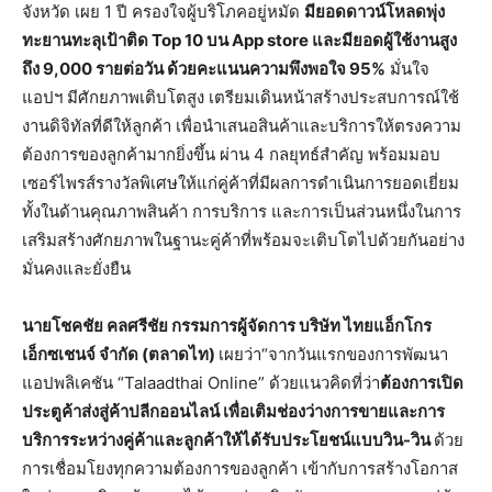
จังหวัด เผย 1 ปี ครองใจผู้บริโภคอยู่หมัด
มียอดดาวน์โหลดพุ่ง
ท
ะ
ยานทะลุเป้าติด
Top 10
บน
App store
และมียอดผู้ใช้งานสูง
ถึง
9,000
รายต่อวัน ด้วยคะแนนความพึงพอใจ
95%
มั่นใจ
แอปฯ มีศักยภาพเติบโตสูง เตรียมเดินหน้าสร้างประสบการณ์ใช้
งานดิจิทัลที่ดีให้ลูกค้า เพื่อนำเสนอสินค้าและบริการให้ตรงความ
ต้องการของลูกค้ามากยิ่งขึ้น ผ่าน 4 กลยุทธ์สำคัญ พร้อมมอบ
เซอร์ไพรส์รางวัลพิเศษให้แก่คู่ค้าที่มีผลการดำเนินการยอดเยี่ยม
ทั้งในด้านคุณภาพสินค้า การบริการ และการเป็นส่วนหนึ่งในการ
เสริมสร้างศักยภาพในฐานะคู่ค้าที่พร้อมจะเติบโตไปด้วยกันอย่าง
มั่นคงและยั่งยืน
นายโชคชัย คลศรีชัย กรรมการผู้จัดการ บริษัท ไทยแอ็กโกร
เอ็กซเชนจ์ จำกัด (ตลาดไท)
เผยว่า“จากวันแรกของการพัฒนา
แอปพลิเคชัน “Talaadthai Online” ด้วยแนวคิดที่ว่า
ต้องการเปิด
ประตูค้าส่งสู่ค้าปลีกออนไลน์ เพื่อเติมช่องว่างการขายและการ
บริการระหว่างคู่ค้าและลูกค้าให้ได้รับประโยชน์แบบวิน-วิน
ด้วย
การเชื่อมโยงทุกความต้องการของลูกค้า เข้ากับการสร้างโอกาส