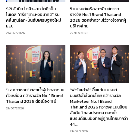
SPI จับมือ โตคิว-สห โตคิวปั้น
5 แบรนด์เครือสหพัฒน์กวาด
โมเดล “ศรีราชาแห่งอนาคต” รับ
รางวัล No. 1 Brand Thailand
คลื่นทุนโลก-ปั้นฮับเศรษฐกิจใหม่
2026 ตอกย้ำความไว้วางใจจากผู้
EEC
บริโภคไทย
26/07/2026
22/07/2026
“แลคตาซอย” ตอกย้ำผู้นำตลาดนม
“ฟาร์มเฮ้าส์” ขึ้นแท่นแบรนด์
ถั่วเหลือง คว้ารางวัล No. 1 Brand
ขนมปังในใจคนไทย คว้ารางวัล
Thailand 2026 ต่อเนื่อง 11 ปี
Marketeer No. 1 Brand
Thailand 2026 กวาดคะแนนนิยม
21/07/2026
อันดับ 1 ของประเทศ ตอกย้ำ
แบรนด์ขนมปังที่อยู่คู่คนไทยมากว่า
44...
21/07/2026