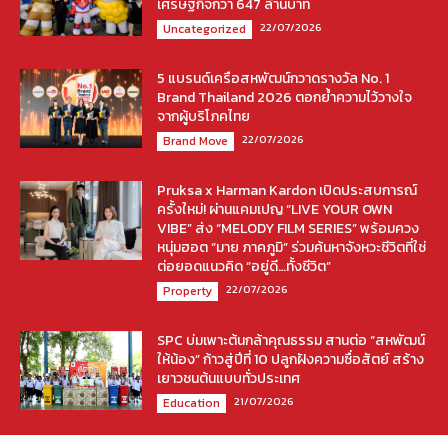
เศรษฐกิจกว่า 647 ล้านบาท
22/07/2026
Uncategorized
5 แบรนด์เครือสหพัฒน์กวาดรางวัล No. 1
Brand Thailand 2026 ตอกย้ำความไว้วางใจ
จากผู้บริโภคไทย
22/07/2026
Brand Move
Pruksa x Harman Kardon เปิดประสบการณ์
ครั้งใหม่! ผ่านแคมเปญ “LIVE YOUR OWN
VIBE” ส่ง “MELODY FILM SERIES” พร้อมควง
หนุ่มฮอต “มาย ภาคภูมิ” ร่วมค้นหาจังหวะชีวิตที่ใช่
ต่อยอดแนวคิด “อยู่ดี…ทั้งชีวิต”
22/07/2026
Property
SPC บ่มเพาะต้นกล้าคุณธรรม สานต่อ “สหพัฒน์
ให้น้อง” ก้าวสู่ปีที่ 10 ปลูกฝังความซื่อสัตย์ สร้าง
เยาวชนต้นแบบทั่วประเทศ
21/07/2026
Education