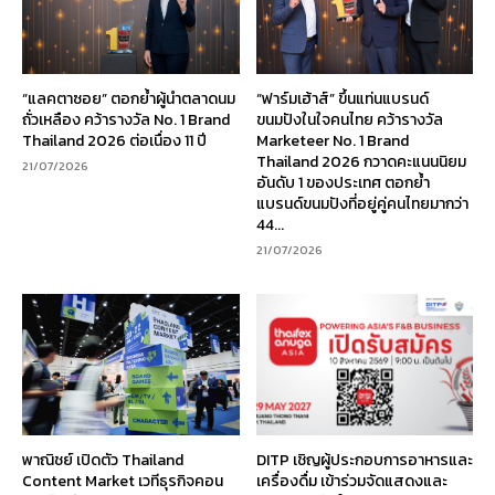
“แลคตาซอย” ตอกย้ำผู้นำตลาดนม
“ฟาร์มเฮ้าส์” ขึ้นแท่นแบรนด์
ถั่วเหลือง คว้ารางวัล No. 1 Brand
ขนมปังในใจคนไทย คว้ารางวัล
Thailand 2026 ต่อเนื่อง 11 ปี
Marketeer No. 1 Brand
Thailand 2026 กวาดคะแนนนิยม
21/07/2026
อันดับ 1 ของประเทศ ตอกย้ำ
แบรนด์ขนมปังที่อยู่คู่คนไทยมากว่า
44...
21/07/2026
พาณิชย์ เปิดตัว Thailand
DITP เชิญผู้ประกอบการอาหารและ
Content Market เวทีธุรกิจคอน
เครื่องดื่ม เข้าร่วมจัดแสดงและ