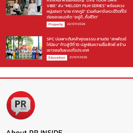
ครั้งใหม่! ผ่านแคมเปญ “LIVE YOUR OWN
VIBE” ส่ง “MELODY FILM SERIES” พร้อมควง
หนุ่มฮอต “มาย ภาคภูมิ” ร่วมค้นหาจังหวะชีวิตที่ใช่
ต่อยอดแนวคิด “อยู่ดี…ทั้งชีวิต”
22/07/2026
Property
SPC บ่มเพาะต้นกล้าคุณธรรม สานต่อ “สหพัฒน์
ให้น้อง” ก้าวสู่ปีที่ 10 ปลูกฝังความซื่อสัตย์ สร้าง
เยาวชนต้นแบบทั่วประเทศ
21/07/2026
Education
About PR INSIDE