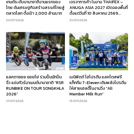
เทนต์ระดับนานาชาติงานแรกของ
เจรจาการค้า ในงาน THAIFEX –
ไทย ดันเศรษฐกิจสร้างสรรค์ไทยสู่
ANUGA ASIA 2027 เปิดจองพื้นที่
ตลาดโลก ตั้งเป้า 2,000 ล้านบาท
ตั้งแต่วันที่ 10 สิงหาคม 2569...
21/07/2026
21/07/2026
แลคตาซอย ซอยโย่ ร่วมปั้นนักปั่น
เบนิฟิตต์ ไฮโปรตีน แลคโตสฟรี
จิ๋ว แข่งทัวร์นาเมนต์นานาชาติ “RSR
แท็กทีม 7-Eleven เติมพลังโปรตีน
RUNBIKE ON TOUR SONGKHLA
ให้สายเฮลตี้ในงานวิ่ง “All
2026”
Member Milk Run”
17/07/2026
15/07/2026