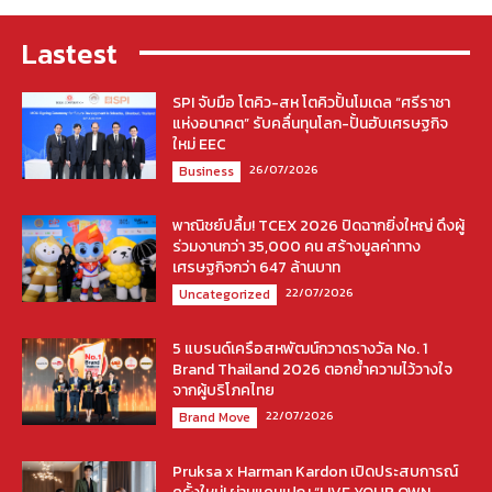
Lastest
SPI จับมือ โตคิว-สห โตคิวปั้นโมเดล “ศรีราชา
แห่งอนาคต” รับคลื่นทุนโลก-ปั้นฮับเศรษฐกิจ
ใหม่ EEC
26/07/2026
Business
พาณิชย์ปลื้ม! TCEX 2026 ปิดฉากยิ่งใหญ่ ดึงผู้
ร่วมงานกว่า 35,000 คน สร้างมูลค่าทาง
เศรษฐกิจกว่า 647 ล้านบาท
22/07/2026
Uncategorized
5 แบรนด์เครือสหพัฒน์กวาดรางวัล No. 1
Brand Thailand 2026 ตอกย้ำความไว้วางใจ
จากผู้บริโภคไทย
22/07/2026
Brand Move
Pruksa x Harman Kardon เปิดประสบการณ์