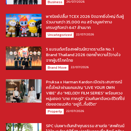
26/07/2026
Business
พาณิชย์ปลื้ม! TCEX 2026 ปิดฉากยิ่งใหญ่ ดึงผู้
ร่วมงานกว่า 35,000 คน สร้างมูลค่าทาง
เศรษฐกิจกว่า 647 ล้านบาท
22/07/2026
Uncategorized
5 แบรนด์เครือสหพัฒน์กวาดรางวัล No. 1
Brand Thailand 2026 ตอกย้ำความไว้วางใจ
จากผู้บริโภคไทย
22/07/2026
Brand Move
Pruksa x Harman Kardon เปิดประสบการณ์
ครั้งใหม่! ผ่านแคมเปญ “LIVE YOUR OWN
VIBE” ส่ง “MELODY FILM SERIES” พร้อมควง
หนุ่มฮอต “มาย ภาคภูมิ” ร่วมค้นหาจังหวะชีวิตที่ใช่
ต่อยอดแนวคิด “อยู่ดี…ทั้งชีวิต”
22/07/2026
Property
SPC บ่มเพาะต้นกล้าคุณธรรม สานต่อ “สหพัฒน์