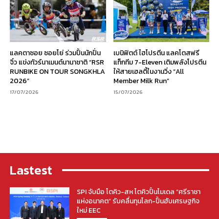
แลคตาซอย ซอยโย่ ร่วมปั้นนักปั่น
เบนิฟิตต์ ไฮโปรตีน แลคโตสฟรี
จิ๋ว แข่งทัวร์นาเมนต์นานาชาติ “RSR
แท็กทีม 7-Eleven เติมพลังโปรตีน
RUNBIKE ON TOUR SONGKHLA
ให้สายเฮลตี้ในงานวิ่ง “All
2026”
Member Milk Run”
17/07/2026
15/07/2026
Lastest
SPI จับมือ โตคิว-สห โตคิวปั้นโมเดล “ศรีราชา
แห่งอนาคต” รับคลื่นทุนโลก-ปั้นฮับเศรษฐกิจ
ใหม่ EEC