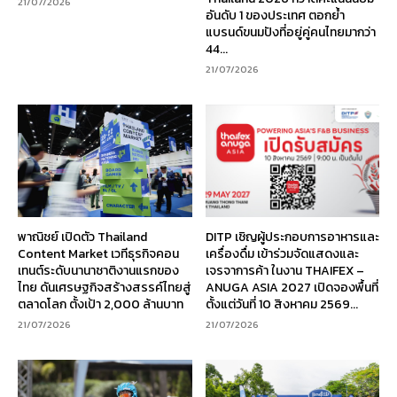
21/07/2026
อันดับ 1 ของประเทศ ตอกย้ำ
แบรนด์ขนมปังที่อยู่คู่คนไทยมากว่า
44...
21/07/2026
พาณิชย์ เปิดตัว Thailand
DITP เชิญผู้ประกอบการอาหารและ
Content Market เวทีธุรกิจคอน
เครื่องดื่ม เข้าร่วมจัดแสดงและ
เทนต์ระดับนานาชาติงานแรกของ
เจรจาการค้า ในงาน THAIFEX –
ไทย ดันเศรษฐกิจสร้างสรรค์ไทยสู่
ANUGA ASIA 2027 เปิดจองพื้นที่
ตลาดโลก ตั้งเป้า 2,000 ล้านบาท
ตั้งแต่วันที่ 10 สิงหาคม 2569...
21/07/2026
21/07/2026