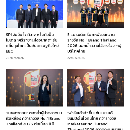
SPI จับมือ โตคิว-สห โตคิวปั้น
5 แบรนด์เครือสหพัฒน์กวาด
โมเดล “ศรีราชาแห่งอนาคต” รับ
รางวัล No. 1 Brand Thailand
คลื่นทุนโลก-ปั้นฮับเศรษฐกิจใหม่
2026 ตอกย้ำความไว้วางใจจากผู้
EEC
บริโภคไทย
26/07/2026
22/07/2026
“แลคตาซอย” ตอกย้ำผู้นำตลาดนม
“ฟาร์มเฮ้าส์” ขึ้นแท่นแบรนด์
ถั่วเหลือง คว้ารางวัล No. 1 Brand
ขนมปังในใจคนไทย คว้ารางวัล
Thailand 2026 ต่อเนื่อง 11 ปี
Marketeer No. 1 Brand
Thailand 2026 กวาดคะแนนนิยม