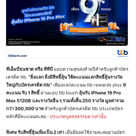
ทีเอ็มบีธนชาต หรือ ทีทีบี
มอบความสุขส่งท้ายปีสำหรับลูกค้าบัตร
เครดิต ttb
“ยิ่งแลก ยิ่งมีสิทธิ์ลุ้น
ใช้คะแนนแลกสิทธิ์ลุ้นรางวัล
ใหญ่กับบัตรเครดิต
ttb
”
เพียงแลกคะแนน ttb rewards plus
9
คะแนน รับ 1 สิทธิ์
ผ่านแอป ttb touch
ลุ้นรับ iPhone 16 Pro
Max 512GB
และรางวัลอื่น ๆ รวมทั้งสิ้น
250 รางวัล มูลค่ารวม
กว่า 300
,
000 บาท
สำหรับลูกค้าบัตรเครดิต ttb ประเภทบัตร
หลักที่มีคะแนนสะสม
ประเภทบุคคลธรรมดาเท่านั้น
พิเศษ รับสิทธิ์ลุ้นเพิ่มเป็น
2 เท่า
เมื่อมียอดใช้จ่ายสะสมผ่านบัตร