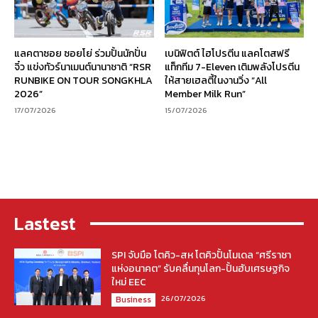
แลคตาซอย ซอยโย่ ร่วมปั้นนักปั่น
เบนิฟิตต์ ไฮโปรตีน แลคโตสฟรี
จิ๋ว แข่งทัวร์นาเมนต์นานาชาติ “RSR
แท็กทีม 7-Eleven เติมพลังโปรตีน
RUNBIKE ON TOUR SONGKHLA
ให้สายเฮลตี้ในงานวิ่ง “All
2026”
Member Milk Run”
17/07/2026
15/07/2026
Lastest
SPI จับมือ โตคิว-สห โตคิวปั้นโมเดล “ศรีราชา
แห่งอนาคต” รับคลื่นทุนโลก-ปั้นฮับเศรษฐกิจ
ใหม่ EEC
26/07/2026
Business