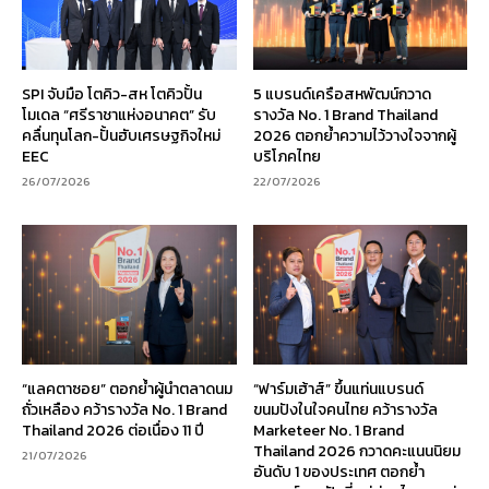
SPI จับมือ โตคิว-สห โตคิวปั้น
5 แบรนด์เครือสหพัฒน์กวาด
โมเดล “ศรีราชาแห่งอนาคต” รับ
รางวัล No. 1 Brand Thailand
คลื่นทุนโลก-ปั้นฮับเศรษฐกิจใหม่
2026 ตอกย้ำความไว้วางใจจากผู้
EEC
บริโภคไทย
26/07/2026
22/07/2026
“แลคตาซอย” ตอกย้ำผู้นำตลาดนม
“ฟาร์มเฮ้าส์” ขึ้นแท่นแบรนด์
ถั่วเหลือง คว้ารางวัล No. 1 Brand
ขนมปังในใจคนไทย คว้ารางวัล
Thailand 2026 ต่อเนื่อง 11 ปี
Marketeer No. 1 Brand
Thailand 2026 กวาดคะแนนนิยม
21/07/2026
อันดับ 1 ของประเทศ ตอกย้ำ