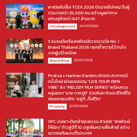
พาณิชย์ปลื้ม! TCEX 2026 ปิดฉากยิ่งใหญ่ ดึงผู้
ร่วมงานกว่า 35,000 คน สร้างมูลค่าทาง
เศรษฐกิจกว่า 647 ล้านบาท
22/07/2026
Uncategorized
5 แบรนด์เครือสหพัฒน์กวาดรางวัล No. 1
Brand Thailand 2026 ตอกย้ำความไว้วางใจ
จากผู้บริโภคไทย
22/07/2026
Brand Move
Pruksa x Harman Kardon เปิดประสบการณ์
ครั้งใหม่! ผ่านแคมเปญ “LIVE YOUR OWN
VIBE” ส่ง “MELODY FILM SERIES” พร้อมควง
หนุ่มฮอต “มาย ภาคภูมิ” ร่วมค้นหาจังหวะชีวิตที่ใช่
ต่อยอดแนวคิด “อยู่ดี…ทั้งชีวิต”
22/07/2026
Property
SPC บ่มเพาะต้นกล้าคุณธรรม สานต่อ “สหพัฒน์
ให้น้อง” ก้าวสู่ปีที่ 10 ปลูกฝังความซื่อสัตย์ สร้าง
เยาวชนต้นแบบทั่วประเทศ