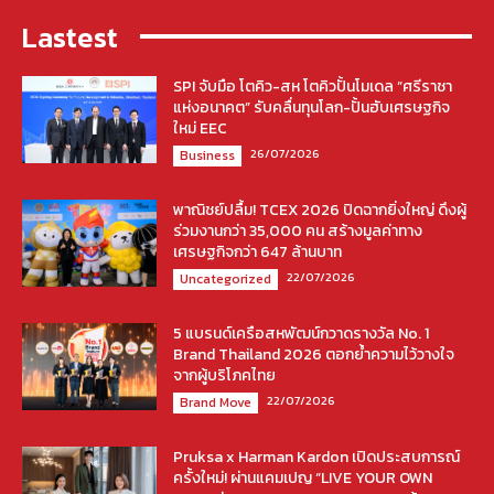
Lastest
SPI จับมือ โตคิว-สห โตคิวปั้นโมเดล “ศรีราชา
แห่งอนาคต” รับคลื่นทุนโลก-ปั้นฮับเศรษฐกิจ
ใหม่ EEC
26/07/2026
Business
พาณิชย์ปลื้ม! TCEX 2026 ปิดฉากยิ่งใหญ่ ดึงผู้
ร่วมงานกว่า 35,000 คน สร้างมูลค่าทาง
เศรษฐกิจกว่า 647 ล้านบาท
22/07/2026
Uncategorized
5 แบรนด์เครือสหพัฒน์กวาดรางวัล No. 1
Brand Thailand 2026 ตอกย้ำความไว้วางใจ
จากผู้บริโภคไทย
22/07/2026
Brand Move
Pruksa x Harman Kardon เปิดประสบการณ์
ครั้งใหม่! ผ่านแคมเปญ “LIVE YOUR OWN