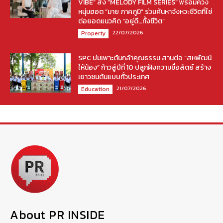
VIBE” ส่ง “MELODY FILM SERIES” พร้อมควง
หนุ่มฮอต “มาย ภาคภูมิ” ร่วมค้นหาจังหวะชีวิตที่ใช่
ต่อยอดแนวคิด “อยู่ดี…ทั้งชีวิต”
22/07/2026
Property
SPC บ่มเพาะต้นกล้าคุณธรรม สานต่อ “สหพัฒน์
ให้น้อง” ก้าวสู่ปีที่ 10 ปลูกฝังความซื่อสัตย์ สร้าง
เยาวชนต้นแบบทั่วประเทศ
21/07/2026
Education
About PR INSIDE