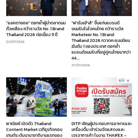
“แลคตาซอย” ตอกย้ำผู้นำตลาดนม
“ฟาร์มเฮ้าส์” ขึ้นแท่นแบรนด์
ถั่วเหลือง คว้ารางวัล No. 1 Brand
ขนมปังในใจคนไทย คว้ารางวัล
Thailand 2026 ต่อเนื่อง 11 ปี
Marketeer No. 1 Brand
Thailand 2026 กวาดคะแนนนิยม
21/07/2026
อันดับ 1 ของประเทศ ตอกย้ำ
แบรนด์ขนมปังที่อยู่คู่คนไทยมากว่า
44...
21/07/2026
พาณิชย์ เปิดตัว Thailand
DITP เชิญผู้ประกอบการอาหารและ
Content Market เวทีธุรกิจคอน
เครื่องดื่ม เข้าร่วมจัดแสดงและ
เทนต์ระดับนานาชาติงานแรกของ
เจรจาการค้า ในงาน THAIFEX –