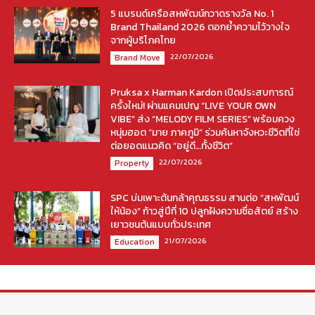
5 แบรนด์เครือสหพัฒน์กวาดรางวัล No. 1
Brand Thailand 2026 ตอกย้ำความไว้วางใจ
จากผู้บริโภคไทย
22/07/2026
Brand Move
Pruksa x Harman Kardon เปิดประสบการณ์
ครั้งใหม่! ผ่านแคมเปญ “LIVE YOUR OWN
VIBE” ส่ง “MELODY FILM SERIES” พร้อมควง
หนุ่มฮอต “มาย ภาคภูมิ” ร่วมค้นหาจังหวะชีวิตที่ใช่
ต่อยอดแนวคิด “อยู่ดี…ทั้งชีวิต”
22/07/2026
Property
SPC บ่มเพาะต้นกล้าคุณธรรม สานต่อ “สหพัฒน์
ให้น้อง” ก้าวสู่ปีที่ 10 ปลูกฝังความซื่อสัตย์ สร้าง
เยาวชนต้นแบบทั่วประเทศ
21/07/2026
Education