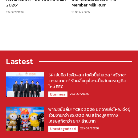
2026”
Member Milk Run”
17/07/2026
15/07/2026
Lastest
SPI จับมือ โตคิว-สห โตคิวปั้นโมเดล “ศรีราชา
แห่งอนาคต” รับคลื่นทุนโลก-ปั้นฮับเศรษฐกิจ
ใหม่ EEC
26/07/2026
Business
พาณิชย์ปลื้ม! TCEX 2026 ปิดฉากยิ่งใหญ่ ดึงผู้
ร่วมงานกว่า 35,000 คน สร้างมูลค่าทาง
เศรษฐกิจกว่า 647 ล้านบาท
22/07/2026
Uncategorized