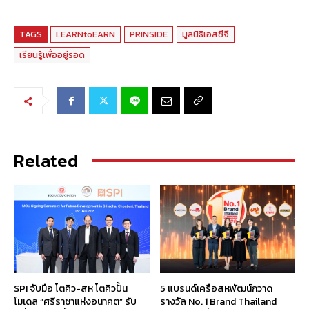
TAGS
LEARNtoEARN
PRINSIDE
มูลนิธิเอสซีจี
เรียนรู้เพื่ออยู่รอด
Related
SPI จับมือ โตคิว-สห โตคิวปั้น
5 แบรนด์เครือสหพัฒน์กวาด
โมเดล “ศรีราชาแห่งอนาคต” รับ
รางวัล No. 1 Brand Thailand