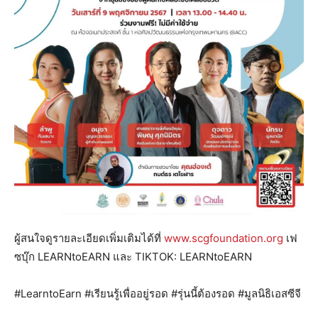
ผู้สนใจดูรายละเอียดเพิ่มเติมได้ที่
www.scgfoundation.org
เฟ
ซบุ๊ก LEARNtoEARN และ TIKTOK: LEARNtoEARN
#LearntoEarn #เรียนรู้เพื่ออยู่รอด #รุ่นนี้ต้องรอด #มูลนิธิเอสซีจี