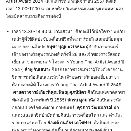
Artist Award 2024 ในวันเสาร์ที่ 9 พฤศจิกายน 2567 ตั้งแต่
เวลา 13.00-17.00 น. ณ หอศิลปวัฒนธรรมแห่งกรุงเทพมหานคร
โดยมีหลากหลายกิจกรรมดังนี้
เวลา 13.30-14.40 น. งานเสวนา “ศิลปะมีไว้เพื่อใคร?” พบกับ
เหล่าผู้ที่ใช้ศิลปะขับเคลื่อนชีวิตที่จะมาร่วมกันแลกเปลี่ยนมุม
มองของงานศิลปะ
อนุชา บุญยะวรรธนะ
ผู้กำกับภาพยนตร์
เจ้าของรางวัลสุพรรณหงส์ ครั้งที่ 28 และเจ้าของรางวัลยอด
เยี่ยมสาขาภาพยนตร์ โครงการ Young Thai Artist Award ปี
2547,
ลำพู กันเสนาะ
จิตรกรสาวชาวอัมพวาผู้โด่งดังจากงาน
จิตรกรรมล้อเลียนแนวหัวโต เจ้าของรางวัลยอดเยี่ยมสาขา
ศิลปะสองมิติ โครงการ Young Thai Artist Award ปี 2549,
ศาสตราจารย์เกียรติคุณ พิษณุ ศุภนิมิตร
ศิลปินแห่งชาติสาขา
ทัศนศิลป์ (ภาพพิมพ์ ปี 2565)
นักรบ มูลมานัส
ศิลปินและนัก
ออกแบบเครื่องแต่งกายภาพยนตร์,
ดุจดาว วัฒนปกรณ์
นัก
แสดงและนักจิตบำบัดด้วยศิลปะการเคลื่อนไหว และ ดำเนิน
รายการเสวนาโดย
ฮ่องเต้ กนต์ธร เตโชฬาร
ศิลปินเจ้าของ
เพจ Art of Hongtae จัดขึ้น ณ ห้องอเนกประสงค์ ชั้น 1