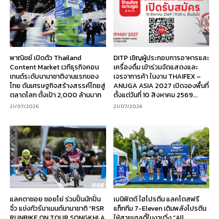
พาณิชย์ เปิดตัว Thailand
DITP เชิญผู้ประกอบการอาหารและ
Content Market เวทีธุรกิจคอน
เครื่องดื่ม เข้าร่วมจัดแสดงและ
เทนต์ระดับนานาชาติงานแรกของ
เจรจาการค้า ในงาน THAIFEX –
ไทย ดันเศรษฐกิจสร้างสรรค์ไทยสู่
ANUGA ASIA 2027 เปิดจองพื้นที่
ตลาดโลก ตั้งเป้า 2,000 ล้านบาท
ตั้งแต่วันที่ 10 สิงหาคม 2569...
21/07/2026
21/07/2026
แลคตาซอย ซอยโย่ ร่วมปั้นนักปั่น
เบนิฟิตต์ ไฮโปรตีน แลคโตสฟรี
จิ๋ว แข่งทัวร์นาเมนต์นานาชาติ “RSR
แท็กทีม 7-Eleven เติมพลังโปรตีน
RUNBIKE ON TOUR SONGKHLA
ให้สายเฮลตี้ในงานวิ่ง “All