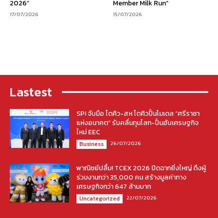
2026”
Member Milk Run”
17/07/2026
15/07/2026
Lastest
SPI จับมือ โตคิว-สห โตคิวปั้นโมเดล “ศรีราชา
แห่งอนาคต” รับคลื่นทุนโลก-ปั้นฮับเศรษฐกิจ
ใหม่ EEC
26/07/2026
Business
พาณิชย์ปลื้ม! TCEX 2026 ปิดฉากยิ่งใหญ่ ดึงผู้
ร่วมงานกว่า 35,000 คน สร้างมูลค่าทาง
เศรษฐกิจกว่า 647 ล้านบาท
22/07/2026
Uncategorized