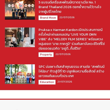
5 แบรนด์เครือสหพัฒน์กวาดรางวัล No. 1
Brand Thailand 2026 ตอกย้ำความไว้วางใจ
จากผู้บริโภคไทย
22/07/2026
Brand Move
Pruksa x Harman Kardon เปิดประสบการณ์
ครั้งใหม่! ผ่านแคมเปญ “LIVE YOUR OWN
VIBE” ส่ง “MELODY FILM SERIES” พร้อมควง
หนุ่มฮอต “มาย ภาคภูมิ” ร่วมค้นหาจังหวะชีวิตที่ใช่
ต่อยอดแนวคิด “อยู่ดี…ทั้งชีวิต”
22/07/2026
Property
SPC บ่มเพาะต้นกล้าคุณธรรม สานต่อ “สหพัฒน์
ให้น้อง” ก้าวสู่ปีที่ 10 ปลูกฝังความซื่อสัตย์ สร้าง
เยาวชนต้นแบบทั่วประเทศ
21/07/2026
Education