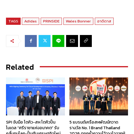
TAGS
Adidas
PRINSIDE
Wales Bonner
อาดิดาส
Related
SPI จับมือ โตคิว-สห โตคิวปั้น
5 แบรนด์เครือสหพัฒน์กวาด
โมเดล “ศรีราชาแห่งอนาคต” รับ
รางวัล No. 1 Brand Thailand
คลื่นทุนโลก-ปั้นฮับเศรษฐกิจใหม่
2026 ตอกย้ำความไว้วางใจจากผู้