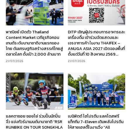
พาณิชย์ เปิดตัว Thailand
DITP เชิญผู้ประกอบการอาหารและ
Content Market เวทีธุรกิจคอน
เครื่องดื่ม เข้าร่วมจัดแสดงและ
เทนต์ระดับนานาชาติงานแรกของ
เจรจาการค้า ในงาน THAIFEX –
ไทย ดันเศรษฐกิจสร้างสรรค์ไทยสู่
ANUGA ASIA 2027 เปิดจองพื้นที่
ตลาดโลก ตั้งเป้า 2,000 ล้านบาท
ตั้งแต่วันที่ 10 สิงหาคม 2569...
21/07/2026
21/07/2026
แลคตาซอย ซอยโย่ ร่วมปั้นนักปั่น
เบนิฟิตต์ ไฮโปรตีน แลคโตสฟรี
จิ๋ว แข่งทัวร์นาเมนต์นานาชาติ “RSR
แท็กทีม 7-Eleven เติมพลังโปรตีน
RUNBIKE ON TOUR SONGKHLA
ให้สายเฮลตี้ในงานวิ่ง “All