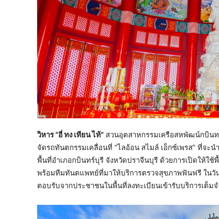
วิหาร “อี่ ทง เทียน ไท้”
สวนอุตสาหกรรมเครือสหพัฒน์กบินทร์บุ
จัดรถทันตกรรมเคลื่อนที่ “ไลอ้อน สไมล์ เอ็กซ์เพรส” ที่จ
พื้นที่อำเภอกบินทร์บุรี จังหวัดปราจีนบุรี ด้วยการเปิดให้ใช
พร้อมทีมทันตแพทย์ที่มาให้บริการตรวจสุขภาพฟันฟรี ในวันอ
ตอบรับจากประชาชนในพื้นที่ลงทะเบียนเข้ารับบริการเต็ม