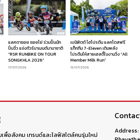
ร
แลคตาซอย ซอยโย่ ร่วมปั้นนัก
เบนิฟิตต์ ไฮโปรตีน แลคโตสฟรี
ง
ปั่นจิ๋ว แข่งทัวร์นาเมนต์นานาชาติ
แท็กทีม 7-Eleven เติมพลัง
“RSR RUNBIKE ON TOUR
โปรตีนให้สายเฮลตี้ในงานวิ่ง “All
SONGKHLA 2026”
Member Milk Run”
17/07/2026
15/07/2026
Contac
E
Address: 
มเพื่อสังคม เทรนด์และไลฟ์สไตล์คนรุ่นใหม่
Phayatha