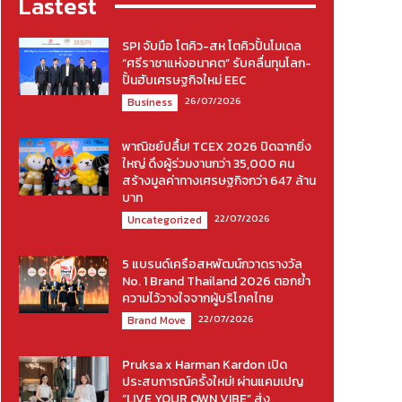
Lastest
SPI จับมือ โตคิว-สห โตคิวปั้นโมเดล
“ศรีราชาแห่งอนาคต” รับคลื่นทุนโลก-
ปั้นฮับเศรษฐกิจใหม่ EEC
26/07/2026
Business
พาณิชย์ปลื้ม! TCEX 2026 ปิดฉากยิ่ง
ใหญ่ ดึงผู้ร่วมงานกว่า 35,000 คน
สร้างมูลค่าทางเศรษฐกิจกว่า 647 ล้าน
บาท
22/07/2026
Uncategorized
5 แบรนด์เครือสหพัฒน์กวาดรางวัล
No. 1 Brand Thailand 2026 ตอกย้ำ
ความไว้วางใจจากผู้บริโภคไทย
22/07/2026
Brand Move
Pruksa x Harman Kardon เปิด
ประสบการณ์ครั้งใหม่! ผ่านแคมเปญ
“LIVE YOUR OWN VIBE” ส่ง