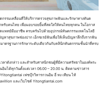
ทันตกรรมเคลื่อนที่ให้บริการตรวจสุขภาพฟันและรักษาทางทันต
ำหรับคนไทย เพื่อมอบรอยยิ้มที่สดใสให้คนไทยทุกคน ในโอกาส
นตแพทย์มืออาชีพ ครบครันไปด้วยอุปกรณ์ทันตกรรมเทคโนโลยี
ญหาสุขภาพช่องปาก เอ็กซเรย์ฟันเพื่อให้เห็นปัญหาลึกถึงรากฟัน
้วยมาตรฐานการรักษาระดับเดียวกันกับคลินิกทันตกรรมชั้นนำที่ครบ
น-เวลาดังกล่าว และสำหรับศาสนิกชนผู้ที่มีความศรัทธาในองค์พระ
อิมได้ทุกวันตั้งแต่เวลา 06.00 – 20.00 น. ติดตามข่าวสาร
Yitongtiantai เฟซบุ๊กวิหารกวนอิม อี่ ทง เทียน ไท้
villion และเว็บไซต์ Yitongtiantai.com