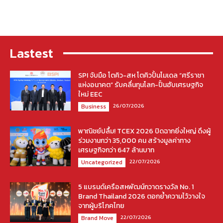
Lastest
SPI จับมือ โตคิว-สห โตคิวปั้นโมเดล “ศรีราชา
แห่งอนาคต” รับคลื่นทุนโลก-ปั้นฮับเศรษฐกิจ
ใหม่ EEC
26/07/2026
Business
พาณิชย์ปลื้ม! TCEX 2026 ปิดฉากยิ่งใหญ่ ดึงผู้
ร่วมงานกว่า 35,000 คน สร้างมูลค่าทาง
เศรษฐกิจกว่า 647 ล้านบาท
22/07/2026
Uncategorized
5 แบรนด์เครือสหพัฒน์กวาดรางวัล No. 1
Brand Thailand 2026 ตอกย้ำความไว้วางใจ
จากผู้บริโภคไทย
22/07/2026
Brand Move