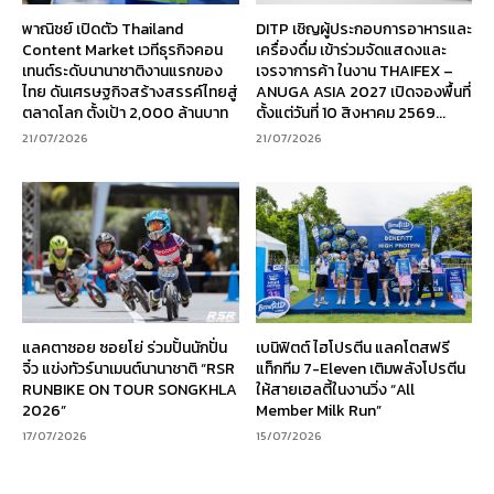
พาณิชย์ เปิดตัว Thailand
DITP เชิญผู้ประกอบการอาหารและ
Content Market เวทีธุรกิจคอน
เครื่องดื่ม เข้าร่วมจัดแสดงและ
เทนต์ระดับนานาชาติงานแรกของ
เจรจาการค้า ในงาน THAIFEX –
ไทย ดันเศรษฐกิจสร้างสรรค์ไทยสู่
ANUGA ASIA 2027 เปิดจองพื้นที่
ตลาดโลก ตั้งเป้า 2,000 ล้านบาท
ตั้งแต่วันที่ 10 สิงหาคม 2569...
21/07/2026
21/07/2026
แลคตาซอย ซอยโย่ ร่วมปั้นนักปั่น
เบนิฟิตต์ ไฮโปรตีน แลคโตสฟรี
จิ๋ว แข่งทัวร์นาเมนต์นานาชาติ “RSR
แท็กทีม 7-Eleven เติมพลังโปรตีน
RUNBIKE ON TOUR SONGKHLA
ให้สายเฮลตี้ในงานวิ่ง “All
2026”
Member Milk Run”
17/07/2026
15/07/2026