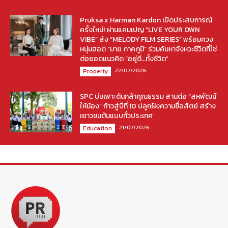
Pruksa x Harman Kardon เปิดประสบการณ์
ครั้งใหม่! ผ่านแคมเปญ “LIVE YOUR OWN
VIBE” ส่ง “MELODY FILM SERIES” พร้อมควง
หนุ่มฮอต “มาย ภาคภูมิ” ร่วมค้นหาจังหวะชีวิตที่ใช่
ต่อยอดแนวคิด “อยู่ดี…ทั้งชีวิต”
22/07/2026
Property
SPC บ่มเพาะต้นกล้าคุณธรรม สานต่อ “สหพัฒน์
ให้น้อง” ก้าวสู่ปีที่ 10 ปลูกฝังความซื่อสัตย์ สร้าง
เยาวชนต้นแบบทั่วประเทศ
21/07/2026
Education