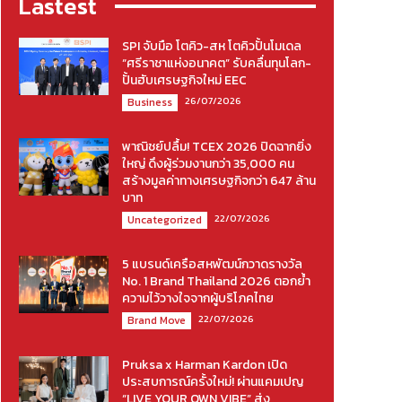
Lastest
SPI จับมือ โตคิว-สห โตคิวปั้นโมเดล
“ศรีราชาแห่งอนาคต” รับคลื่นทุนโลก-
ปั้นฮับเศรษฐกิจใหม่ EEC
26/07/2026
Business
พาณิชย์ปลื้ม! TCEX 2026 ปิดฉากยิ่ง
ใหญ่ ดึงผู้ร่วมงานกว่า 35,000 คน
สร้างมูลค่าทางเศรษฐกิจกว่า 647 ล้าน
บาท
22/07/2026
Uncategorized
5 แบรนด์เครือสหพัฒน์กวาดรางวัล
No. 1 Brand Thailand 2026 ตอกย้ำ
ความไว้วางใจจากผู้บริโภคไทย
22/07/2026
Brand Move
Pruksa x Harman Kardon เปิด
ประสบการณ์ครั้งใหม่! ผ่านแคมเปญ
“LIVE YOUR OWN VIBE” ส่ง