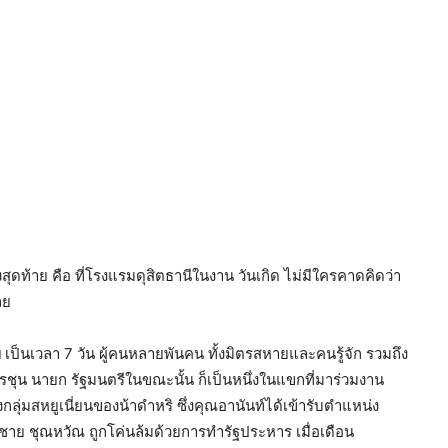
งสุดท้าย คือ ที่โรงแรมดุสิตธานีในงาน วันเกิด ไม่มีใครคาดคิดว่า
ลย
ฯ เป็นเวลา 7 วัน ผู้คนหลายพันคน ทั้งมิตรสหายและคนรู้จัก รวมถึง
ารชุน นายก รัฐมนตรีในขณะนั้น ก็เป็นหนึ่งในแขกที่มาร่วมงาน
กลุ่มสหยูเนี่ยนของน้าดำหริ ซึ่งคุณอานันท์ได้เข้ารับตำแหน่ง
าย ชุณหวัณ ถูกโค่นล้มด้วยการทำรัฐประหาร เมื่อเดือน