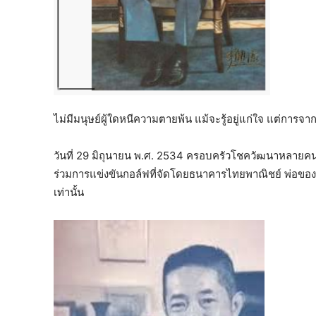
ไม่มีมนุษย์ผู้ใดหนีความตายพ้น แม้จะรู้อยู่แก่ใจ แต่การจ
วันที่ 29 มิถุนายน พ.ศ. 2534 ครอบครัวโชควัฒนาหลายคนรวม
ร่วมการแข่งขันกอล์ฟที่จัดโดยธนาคารไทยพาณิชย์ พ่อของฉัน
เท่านั้น