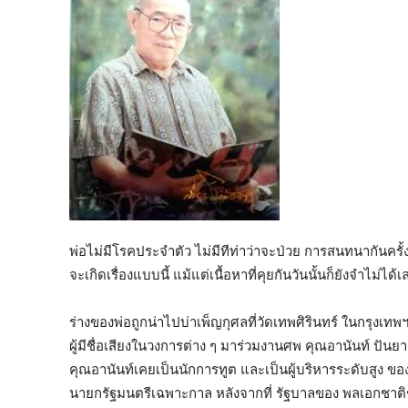
พ่อไม่มีโรคประจําตัว ไม่มีทีท่าว่าจะป่วย การสนทนากันครั้
จะเกิดเรื่องแบบนี้ แม้แต่เนื้อหาที่คุยกันวันนั้นก็ยังจำไม่ได้เ
ร่างของพ่อถูกน่าไปบ่าเพ็ญกุศลที่วัดเทพศิรินทร์ ในกรุงเทพ
ผู้มีชื่อเสียงในวงการต่าง ๆ มาร่วมงานศพ คุณอานันท์ ปันย
คุณอานันท์เคยเป็นนักการทูต และเป็นผู้บริหารระดับสูง ของ
นายกรัฐมนตรีเฉพาะกาล หลังจากที่ รัฐบาลของ พลเอกชาติช