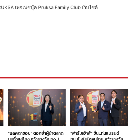
PRUKSA เพจเฟซบุ๊ค Pruksa Family Club เว็บไซต์
“แลคตาซอย” ตอกย้ำผู้นำตลาด
“ฟาร์มเฮ้าส์” ขึ้นแท่นแบรนด์
นมถั่วเหลือง คว้ารางวัล No. 1
ขนมปังในใจคนไทย คว้ารางวัล