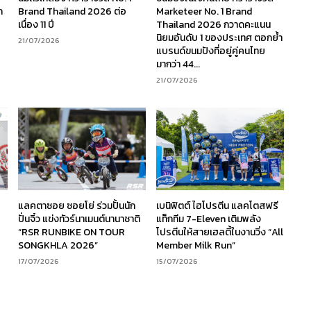
ก
Brand Thailand 2026 ต่อ
Marketeer No. 1 Brand
เนื่อง 11 ปี
Thailand 2026 กวาดคะแนน
นิยมอันดับ 1 ของประเทศ ตอกย้ำ
21/07/2026
แบรนด์ขนมปังที่อยู่คู่คนไทย
มากว่า 44...
21/07/2026
ร
แลคตาซอย ซอยโย่ ร่วมปั้นนัก
เบนิฟิตต์ ไฮโปรตีน แลคโตสฟรี
ง
ปั่นจิ๋ว แข่งทัวร์นาเมนต์นานาชาติ
แท็กทีม 7-Eleven เติมพลัง
“RSR RUNBIKE ON TOUR
โปรตีนให้สายเฮลตี้ในงานวิ่ง “All
SONGKHLA 2026”
Member Milk Run”
17/07/2026
15/07/2026