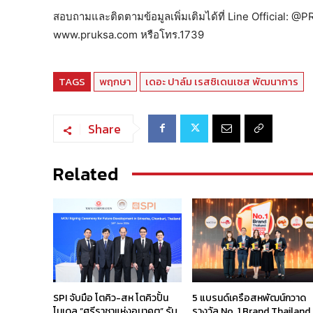
สอบถามและติดตามข้อมูลเพิ่มเติมได้ที่ Line Official: @
www.pruksa.com หรือโทร.1739
TAGS
พฤกษา
เดอะ ปาล์ม เรสซิเดนเซส พัฒนาการ
Share
Related
SPI จับมือ โตคิว-สห โตคิวปั้น
5 แบรนด์เครือสหพัฒน์กวาด
โมเดล “ศรีราชาแห่งอนาคต” รับ
รางวัล No. 1 Brand Thailand