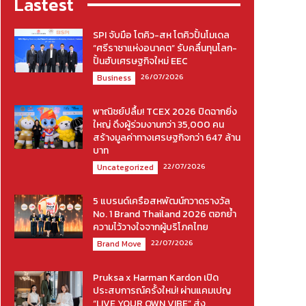
Lastest
SPI จับมือ โตคิว-สห โตคิวปั้นโมเดล
“ศรีราชาแห่งอนาคต” รับคลื่นทุนโลก-
ปั้นฮับเศรษฐกิจใหม่ EEC
26/07/2026
Business
พาณิชย์ปลื้ม! TCEX 2026 ปิดฉากยิ่ง
ใหญ่ ดึงผู้ร่วมงานกว่า 35,000 คน
สร้างมูลค่าทางเศรษฐกิจกว่า 647 ล้าน
บาท
22/07/2026
Uncategorized
5 แบรนด์เครือสหพัฒน์กวาดรางวัล
No. 1 Brand Thailand 2026 ตอกย้ำ
ความไว้วางใจจากผู้บริโภคไทย
22/07/2026
Brand Move
Pruksa x Harman Kardon เปิด
ประสบการณ์ครั้งใหม่! ผ่านแคมเปญ
“LIVE YOUR OWN VIBE” ส่ง