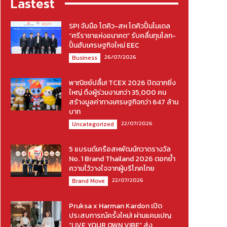
Lastest
SPI จับมือ โตคิว-สห โตคิวปั้นโมเดล
“ศรีราชาแห่งอนาคต” รับคลื่นทุนโลก-
ปั้นฮับเศรษฐกิจใหม่ EEC
26/07/2026
Business
พาณิชย์ปลื้ม! TCEX 2026 ปิดฉากยิ่ง
ใหญ่ ดึงผู้ร่วมงานกว่า 35,000 คน
สร้างมูลค่าทางเศรษฐกิจกว่า 647 ล้าน
บาท
22/07/2026
Uncategorized
5 แบรนด์เครือสหพัฒน์กวาดรางวัล
No. 1 Brand Thailand 2026 ตอกย้ำ
ความไว้วางใจจากผู้บริโภคไทย
22/07/2026
Brand Move
Pruksa x Harman Kardon เปิด
ประสบการณ์ครั้งใหม่! ผ่านแคมเปญ
“LIVE YOUR OWN VIBE” ส่ง