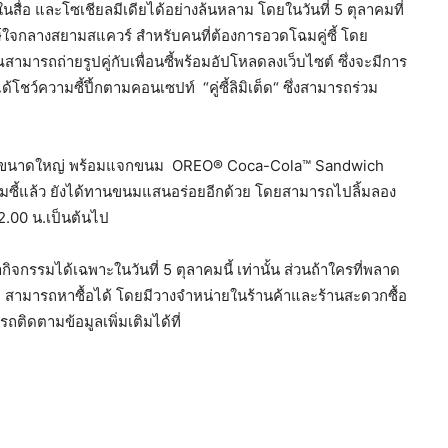
ื่อ และโซเชียลมีเดียได้อย่างล้นหลาม โดยในวันที่ 5 ตุลาคมที่
กษ์ใจกลางสยามสแควร์ สำหรับคนที่ต้องการอวดโฉมคู่ซี้ โดย
รถถ่ายรูปคู่กับเพื่อนซี้พร้อมอัปโหลดลงเว็บไซต์ ซึ่งจะมีการ
โชว์ความซี้ปึ้กตามคอนเซปท์ “คู่ซี้ลิมิเต็ด“ ซึ่งสามารถร่วม
กดโค้กขนาดใหญ่ พร้อมแจกขนม OREO® Coca-Cola™ Sandwich
ามซี้แล้ว ยังได้ทานขนมแสนอร่อยอีกด้วย โดยสามารถไปลิ้มลอง
2.00 น.เป็นต้นไป
ิจกรรมได้เฉพาะในวันที่ 5 ตุลาคมนี้ เท่านั้น ส่วนถ้าใครที่พลาด
 สามารถหาซื้อได้ โดยมีวางจำหน่ายในร้านค้าและร้านสะดวกซื้อ
ถติดตามข้อมูลเพิ่มเติมได้ที่