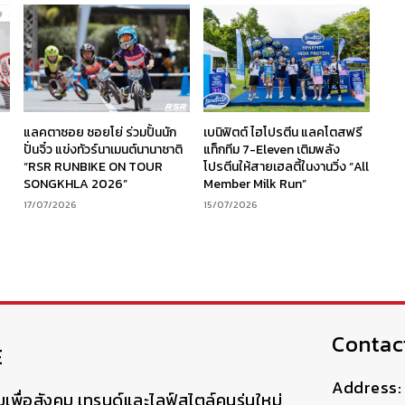
ร
แลคตาซอย ซอยโย่ ร่วมปั้นนัก
เบนิฟิตต์ ไฮโปรตีน แลคโตสฟรี
ง
ปั่นจิ๋ว แข่งทัวร์นาเมนต์นานาชาติ
แท็กทีม 7-Eleven เติมพลัง
“RSR RUNBIKE ON TOUR
โปรตีนให้สายเฮลตี้ในงานวิ่ง “All
SONGKHLA 2026”
Member Milk Run”
17/07/2026
15/07/2026
Contac
E
Address: 
มเพื่อสังคม เทรนด์และไลฟ์สไตล์คนรุ่นใหม่