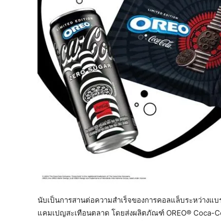
นับเป็นการสานต่อความสำเร็จของการคอลแล็บระหว่างแบรนด
แคมเปญสะเทือนตลาด โดยส่งผลิตภัณฑ์ OREO® Coca-C