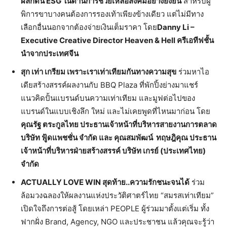
ผลักดัน
ESG ในด้านการช่วยเหลือสังคมอย่างยั่งยืน
สำหรับผู้
พิการขาบางคนต้องการรองเท้าเพียงข้างเดียว แต่ไม่มีทาง
เลือกอื่นนอกจากต้องจ่ายเงินเต็มราคา โดย
Danny Li –
Executive Creative Director Heaven & Hell ครีเอทีฟชั้น
นำจากประเทศจีน
สุก เท่า เกรียม เพราะเราเท่าเทียมกันทางความสุข
ร่วมหาไอ
เดียสร้างสรรค์ผลงานกับ BBQ Plaza ที่พักปิ้งย่างมาแชร์
แนวคิดปั้นแบรนด์บนความเท่าเทียม และมูฟต่อไปของ
แบรนด์ในแบบเชิงลึก ใหม่ และไม่เคยพูดที่ไหนมาก่อน โดย
คุณรัฐ ตระกูลไทย ประธานเจ้าหน้าที่บริหารสายงานการตลาด
บริษัท ฟู้ดแพชชั่น จำกัด และ คุณสมพัฒน์ ทฤษฎิคุณ ประธาน
เจ้าหน้าที่บริหารฝ่ายสร้างสรรค์ บริษัท เกรย์ (ประเทศไทย)
จำกัด
ACTUALLY LOVE WIN สุดท้าย..ความรักชนะจนได้
ร่วม
ล้อมวงฉลองให้ผลงานแห่งประวัติศาตร์ไทย “สมรสเท่าเทียม”
เปิดใจถึงการต่อสู้ โดยเหล่า PEOPLE ผู้ร่วมมาตั้งแต่เริ่ม ทั้ง
ฟากฝั่ง Brand, Agency, NGO และประชาชน แล้วคุณจะรู้ว่า