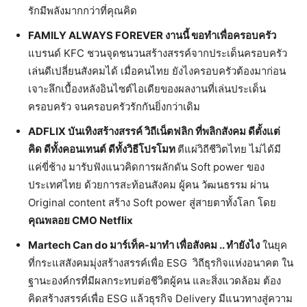
รักมีพลังมากกว่าที่คุณคิด
FAMILY ALWAYS FOREVER งานนี้ ขอทำเพื่อครอบครัว
แบรนด์ KFC ชวนจุดชนวนสร้างสรรค์จากประเด็นครอบครัว
เล่นดีเปลี่ยนสังคมได้ เมื่อคนไทย ยังไงครอบครัวต้องมาก่อน
เจาะลึกเบื้องหลังอินไซต์ไอเดียของผลงานที่เล่นประเด็น
ครอบครัว จนครอบครัวรักกันยิ่งกว่าเดิม
ADFLIX บันเทิงสร้างสรรค์ วิถีเน็ตฟลิก ที่พลิกสังคม ดีตั้งแต่
คิด ดีทั้งคอนเทนต์ ดีทั้งวิธีโปรโมท
ตีแผ่วิถีชีวิตไทย ไม่ได้มี
แค่ขี่ช้าง มารับฟังแนวคิดการผลักดัน Soft power ของ
ประเทศไทย ด้วยการสะท้อนสังคม ผู้คน วัฒนธรรม ผ่าน
Original content สร้าง Soft power สู่สายตาทั้งโลก โดย
คุณพลอย
CMO Netflix
Martech Can do มาร์เท็ค-มาทำ เพื่อสังคม .. ทำยังไง
ในยุค
ที่กระแสสังคมมุ่งสร้างสรรค์เพื่อ ESG วิถีธุรกิจแห่งอนาคต ใน
ฐานะองค์กรที่มีผลกระทบต่อชีวิตผู้คน และสิ่งแวดล้อม ต้อง
คิดสร้างสรรค์เพื่อ ESG แล้วธุรกิจ Delivery มีแนวทางสู่ความ