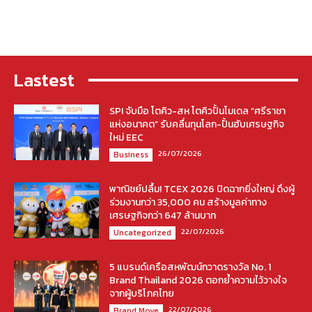
Lastest
SPI จับมือ โตคิว-สห โตคิวปั้นโมเดล “ศรีราชา
แห่งอนาคต” รับคลื่นทุนโลก-ปั้นฮับเศรษฐกิจ
ใหม่ EEC
26/07/2026
Business
พาณิชย์ปลื้ม! TCEX 2026 ปิดฉากยิ่งใหญ่ ดึงผู้
ร่วมงานกว่า 35,000 คน สร้างมูลค่าทาง
เศรษฐกิจกว่า 647 ล้านบาท
22/07/2026
Uncategorized
5 แบรนด์เครือสหพัฒน์กวาดรางวัล No. 1
Brand Thailand 2026 ตอกย้ำความไว้วางใจ
จากผู้บริโภคไทย
22/07/2026
Brand Move