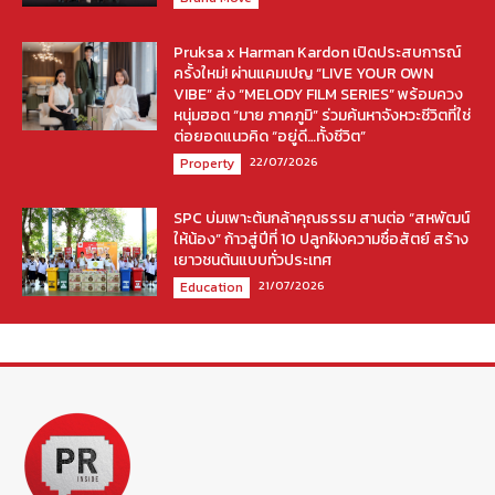
Pruksa x Harman Kardon เปิดประสบการณ์
ครั้งใหม่! ผ่านแคมเปญ “LIVE YOUR OWN
VIBE” ส่ง “MELODY FILM SERIES” พร้อมควง
หนุ่มฮอต “มาย ภาคภูมิ” ร่วมค้นหาจังหวะชีวิตที่ใช่
ต่อยอดแนวคิด “อยู่ดี…ทั้งชีวิต”
22/07/2026
Property
SPC บ่มเพาะต้นกล้าคุณธรรม สานต่อ “สหพัฒน์
ให้น้อง” ก้าวสู่ปีที่ 10 ปลูกฝังความซื่อสัตย์ สร้าง
เยาวชนต้นแบบทั่วประเทศ
21/07/2026
Education