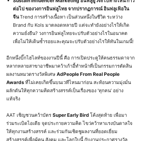
Sustain Influencer Marketing อินฟลูยูว์จะไปทางไหน ก้าว
ต่อไป ของวงการอินฟลูไทย จากปรากฏการณ์ อินฟลูเฟ้อใน
จีน
Trend การสร้างเนื้อหา เป็นส่วนหนึ่งในชีวิต ระหว่าง
Brand กับ Kols มาตลอดหลายปี แต่จะทำยังอย่างไรให้เกิด
ความยั่งยืน?
วงการอินฟลูไทยจะปรับตัวอย่างไรในอนาคต
เพื่อไม่ให้เดินซ้ำรอยและคุณจะปรับตัวอย่างไรให้ทันในเกมนี้!
อีกหนึ่งบิ๊กไฮไลท์ของงานปีนี้ คือ การเปิดประตูให้คนธรรมดาจาก
หลากหลายสาขาอาชีพมาคว้าเก้าอี้ทำหน้าที่เป็นกรรมการตัดสิน
ผลงานหมวดรางวัลพิเศษ
AdPeople From Real People
Awards
ที่ไม่เคยเกิดขึ้นบนเวทีไหนมาก่อน สะท้อนความมุ่งมั่น
ผลักดันให้ทุกความคิดสร้างสรรค์เป็นเรื่องของ ‘ทุกคน’ อย่าง
แท้จริง
AAT เชิญชวนคว้าบัตร
Super
Early Bird
โค้งสุดท้าย เพื่อมา
ร่วมระเบิดไอเดีย จุดประกายความคิด ไขว่คว้าหาแรงบันดาลใจ
ให้ทุกงานสร้างสรรค์ และร่วมกันเชิดชูผลงานที่ยอดเยี่ยม
สร้างสรรค์เพื่อผู้คน สังคม และโลกใบนี้ กับงานประกาศรางวัล