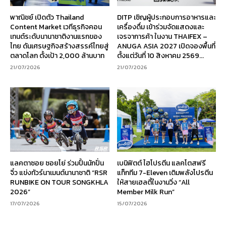
พาณิชย์ เปิดตัว Thailand
DITP เชิญผู้ประกอบการอาหารและ
Content Market เวทีธุรกิจคอน
เครื่องดื่ม เข้าร่วมจัดแสดงและ
เทนต์ระดับนานาชาติงานแรกของ
เจรจาการค้า ในงาน THAIFEX –
ไทย ดันเศรษฐกิจสร้างสรรค์ไทยสู่
ANUGA ASIA 2027 เปิดจองพื้นที่
ตลาดโลก ตั้งเป้า 2,000 ล้านบาท
ตั้งแต่วันที่ 10 สิงหาคม 2569...
21/07/2026
21/07/2026
แลคตาซอย ซอยโย่ ร่วมปั้นนักปั่น
เบนิฟิตต์ ไฮโปรตีน แลคโตสฟรี
จิ๋ว แข่งทัวร์นาเมนต์นานาชาติ “RSR
แท็กทีม 7-Eleven เติมพลังโปรตีน
RUNBIKE ON TOUR SONGKHLA
ให้สายเฮลตี้ในงานวิ่ง “All
2026”
Member Milk Run”
17/07/2026
15/07/2026