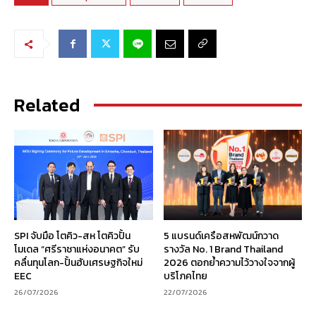
Related
SPI จับมือ โตคิว-สห โตคิวปั้น
5 แบรนด์เครือสหพัฒน์กวาด
โมเดล “ศรีราชาแห่งอนาคต” รับ
รางวัล No. 1 Brand Thailand
คลื่นทุนโลก-ปั้นฮับเศรษฐกิจใหม่
2026 ตอกย้ำความไว้วางใจจากผู้
EEC
บริโภคไทย
26/07/2026
22/07/2026