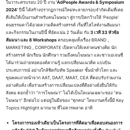
ในวาระครบรอบ 20 ปี งาน
‘
AdPeople Awards & Symposium
2024’
ปีนี้ ได้สร้างปรากฏการณ์ใหม่ทะลายกรอบจำกัดเดิมที่เคย
ตีเส้นให้เป็นงานสำหรับคนโฆษณา สู่การเปิดกว้างให้ ‘People’
คนธรรมดาได้อวดความคิดสร้างสรรค์ เริ่มที่ไฮไลท์งานสัมมนา
และกิจกรรมในงานปีนี้ ที่อัดแน่น 2 วันเต็ม กับ
3 เวที 33 หัวข้อ
สัมมนา และ 8
Workshops
ครอบคลุมทั้งเรื่อง BRAND ,
MARKETING , CORPORATE เปิดทางให้เหล่าคนช่างคิด นัก
สร้างสรรค์ นักเรียน นักศึกษา รวมถึงคนโฆษณา และชาวเอเจนซี่
ได้มาร่วมถ่ายทอดองค์ความรู้ แลกเปลี่ยนแนวคิด แบ่งปัน
ประสบการณ์ อย่างใกล้ชิดกับทัพ Speaker ชั้นนำทั่วโลก และ
ขุนพลแถวหน้าจาก AAT, DAAT, MAAT, CEA ที่ตอบรับร่วมงาน
อย่างคับคั่ง เพื่อร่วมสร้างการเปลี่ยนแปลงที่ดีอย่างยั่งยืนให้กับ
สังคม ตอกย้ำว่า “การโฆษณา” ไม่ได้เป็นโดเมนเฉพาะของ “คน
โฆษณา” อีกต่อไป แต่อยู่ในมือของ “ทุกคน” โดยงานครั้งนี้มี Key
Topics Highlight มากมาย ที่ไม่ควรพลาด อาทิ
โครงการรองเท้าเดียวเป็นโครงการที่คิดมาเพื่อตอบสนองการ