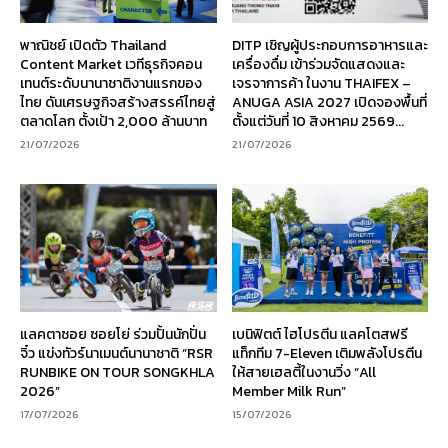
พาณิชย์ เปิดตัว Thailand
DITP เชิญผู้ประกอบการอาหารและ
Content Market เวทีธุรกิจคอน
เครื่องดื่ม เข้าร่วมจัดแสดงและ
เทนต์ระดับนานาชาติงานแรกของ
เจรจาการค้า ในงาน THAIFEX –
ไทย ดันเศรษฐกิจสร้างสรรค์ไทยสู่
ANUGA ASIA 2027 เปิดจองพื้นที่
ตลาดโลก ตั้งเป้า 2,000 ล้านบาท
ตั้งแต่วันที่ 10 สิงหาคม 2569...
21/07/2026
21/07/2026
แลคตาซอย ซอยโย่ ร่วมปั้นนักปั่น
เบนิฟิตต์ ไฮโปรตีน แลคโตสฟรี
จิ๋ว แข่งทัวร์นาเมนต์นานาชาติ “RSR
แท็กทีม 7-Eleven เติมพลังโปรตีน
RUNBIKE ON TOUR SONGKHLA
ให้สายเฮลตี้ในงานวิ่ง “All
2026”
Member Milk Run”
17/07/2026
15/07/2026