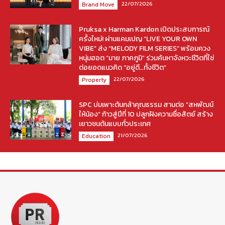
22/07/2026
Brand Move
Pruksa x Harman Kardon เปิดประสบการณ์
ครั้งใหม่! ผ่านแคมเปญ “LIVE YOUR OWN
VIBE” ส่ง “MELODY FILM SERIES” พร้อมควง
หนุ่มฮอต “มาย ภาคภูมิ” ร่วมค้นหาจังหวะชีวิตที่ใช่
ต่อยอดแนวคิด “อยู่ดี…ทั้งชีวิต”
22/07/2026
Property
SPC บ่มเพาะต้นกล้าคุณธรรม สานต่อ “สหพัฒน์
ให้น้อง” ก้าวสู่ปีที่ 10 ปลูกฝังความซื่อสัตย์ สร้าง
เยาวชนต้นแบบทั่วประเทศ
21/07/2026
Education