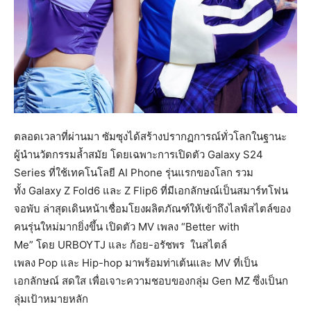
ตลอดเวลาที่ผ่านมา ซัมซุงได้สร้างปรากฏการณ์ทั่วโลกในฐานะ
ผู้นำนวัตกรรมล้ำสมัย โดยเฉพาะการเปิดตัว Galaxy S24
Series ที่ใช้เทคโนโลยี AI Phone รุ่นแรกของโลก รวม
ทั้ง Galaxy Z Fold6 และ Z Flip6 ที่มีเอกลักษณ์เป็นสมาร์ทโฟน
จอพับ ล่าสุดเดินหน้าเชื่อมโยงผลิตภัณฑ์ให้เข้าถึงไลฟ์สไตล์ของ
คนรุ่นใหม่มากยิ่งขึ้น เปิดตัว MV เพลง “Better with
Me” โดย URBOYTJ และ ก้อย-อรัชพร ในสไตล์
เพลง Pop และ Hip-hop มาพร้อมท่าเต้นและ MV ที่เป็น
เอกลักษณ์ สดใส เพื่อเจาะความชอบของกลุ่ม Gen MZ ซึ่งเป็นก
ลุ่มเป้าหมายหลัก