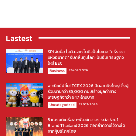
Lastest
SPI จับมือ โตคิว-สห โตคิวปั้นโมเดล “ศรีราชา
แห่งอนาคต” รับคลื่นทุนโลก-ปั้นฮับเศรษฐกิจ
ใหม่ EEC
26/07/2026
Business
พาณิชย์ปลื้ม! TCEX 2026 ปิดฉากยิ่งใหญ่ ดึงผู้
ร่วมงานกว่า 35,000 คน สร้างมูลค่าทาง
เศรษฐกิจกว่า 647 ล้านบาท
22/07/2026
Uncategorized
5 แบรนด์เครือสหพัฒน์กวาดรางวัล No. 1
Brand Thailand 2026 ตอกย้ำความไว้วางใจ
จากผู้บริโภคไทย