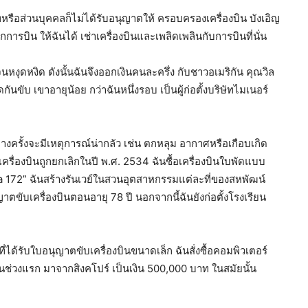
หรือส่วนบุคคลก็ไม่ได้รับอนุญาตให้ ครอบครองเครื่องบิน บังเอิญ
การบิน ให้ฉันได้ เช่าเครื่องบินและเพลิดเพลินกับการบินที่นั่น
นหงุดหงิด ดังนั้นฉันจึงออกเงินคนละครึ่ง กับชาวอเมริกัน คุณวิล
นขับ เขาอายุน้อย กว่าฉันหนึ่งรอบ เป็นผู้ก่อตั้งบริษัทไมเนอร์
บางครั้งจะมีเหตุการณ์น่ากลัว เช่น ตกหลุม อากาศหรือเกือบเกิด
เครื่องบินถูกยกเลิกในปี พ.ศ. 2534 ฉันซื้อเครื่องบินใบพัดแบบ
Cessna 172” ฉันสร้างรันเวย์ในสวนอุตสาหกรรมแต่ละที่ของสหพัฒน์
าตขับเครื่องบินตอนอายุ 78 ปี นอกจากนี้ฉันยังก่อตั้งโรงเรียน
ี่ได้รับใบอนุญาตขับเครื่องบินขนาดเล็ก ฉันสั่งซื้อคอมพิวเตอร์
ในช่วงแรก มาจากสิงคโปร์ เป็นเงิน 500,000 บาท ในสมัยนั้น