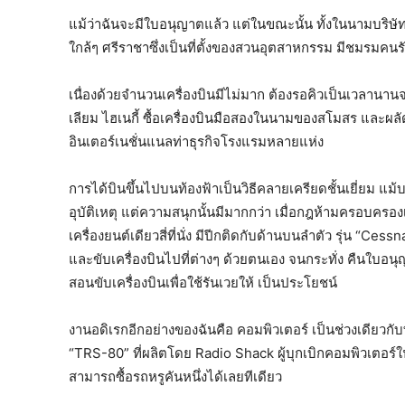
แม้ว่าฉันจะมีใบอนุญาตแล้ว แต่ในขณะนั้น ทั้งในนามบริษัท
ใกล้ๆ ศรีราชาซึ่งเป็นที่ตั้งของสวนอุตสาหกรรม มีชมรมคนรัก
เนื่องด้วยจํานวนเครื่องบินมีไม่มาก ต้องรอคิวเป็นเวลานานจ
เลียม ไฮเนกี้ ซื้อเครื่องบินมือสองในนามของสโมสร และผลัดกั
อินเตอร์เนชั่นแนลท่าธุรกิจโรงแรมหลายแห่ง
การได้บินขึ้นไปบนท้องฟ้าเป็นวิธีคลายเครียดชั้นเยี่ยม แม้
อุบัติเหตุ แต่ความสนุกนั้นมีมากกว่า เมื่อกฎห้ามครอบครอง
เครื่องยนต์เดียวสี่ที่นั่ง มีปีกติดกับด้านบนลำตัว รุ่น “
และขับเครื่องบินไปที่ต่างๆ ด้วยตนเอง จนกระทั่ง คืนใบอนุญ
สอนขับเครื่องบินเพื่อใช้รันเวยให้ เป็นประโยชน์
งานอดิเรกอีกอย่างของฉันคือ คอมพิวเตอร์ เป็นช่วงเดียวกับท
“TRS-80” ที่ผลิตโดย Radio Shack ผู้บุกเบิกคอมพิวเตอร์
สามารถซื้อรถหรูคันหนึ่งได้เลยทีเดียว