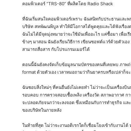
คอมพิวเตอร์ “TRS-80” ที่ผลิตโดย Radio Shack
ที่ฉันเริ่มสนใจคอมพิวเตอร์เพราะ ฉันสนิทกับประธานและพนั
บริษัท สหพัฒนพิบูล ทำให้มีโอกาสได้พูดคุยและได้ฟังเรื่องต่
ฉันไม่ได้มีจุดมุ่งหมายว่าจะใช้มันเพื่ออะไร แค่ซื้อมา เพื่อเรี
ข้างๆ มาสอน ฉันยังเรียนวิธีการ เขียนซอฟต์แวร์ด้วยตัวเอ
สามารถสื่อสาร กับโปรแกรมเมอร์ได้
ตอนนี้ฉันยังคงจัดเก็บข้อมูลนามบัตรของคนที่เคยพบ ภาพถ่า
format ด้วยตัวเอง เวลาหมอถามว่ากินยาครบหรือเปล่าก็จะเป
ฉันชอบสิ่งใหม่ๆ ที่คนอื่นยังไม่เคยทำ ไม่ว่าจะเป็นเครื่อง
รอบคอบ การตรวจสอบเชื้อเพลิง เครื่องวัด สภาพอากาศ การสื
จะปลอดภัยจนกว่าจะลงจอด ซึ่งเหมือนกับการทําธุรกิจ และ 
ของบริษัทในภายหลัง
ในท้ายที่สุด ไม่ว่าจะงานอดิเรกใดก็เชื่อมโยงเข้ากับงานได