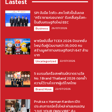
Lastest
SPI จับมือ โตคิว-สห โตคิวปั้นโมเดล
“ศรีราชาแห่งอนาคต” รับคลื่นทุนโลก-
ปั้นฮับเศรษฐกิจใหม่ EEC
26/07/2026
Business
พาณิชย์ปลื้ม! TCEX 2026 ปิดฉากยิ่ง
ใหญ่ ดึงผู้ร่วมงานกว่า 35,000 คน
สร้างมูลค่าทางเศรษฐกิจกว่า 647 ล้าน
บาท
22/07/2026
Uncategorized
5 แบรนด์เครือสหพัฒน์กวาดรางวัล
No. 1 Brand Thailand 2026 ตอกย้ำ
ความไว้วางใจจากผู้บริโภคไทย
22/07/2026
Brand Move
Pruksa x Harman Kardon เปิด
ประสบการณ์ครั้งใหม่! ผ่านแคมเปญ
“LIVE YOUR OWN VIBE” ส่ง