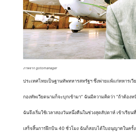
ภาพจาก gotomanager
ประเทศไทยเป็นฐานทัพทหารสหรัฐฯ ซึ่งพ่ายแพ้แก่ทหารเวียดน
กองทัพเวียดนามก็จะบุกเข้ามา” ฉันมีความคิดว่า “ถ้าต้องหนี เค
ฉันจึงเริ่มใช้เวลาสองวันหนึ่งคืนในช่วงสุดสัปดาห์ เข้าเรียนท
เสร็จสิ้นการฝึกบิน 40 ชั่วโมง ฉันก็สอบได้ใบอนุญาตในครั้ง