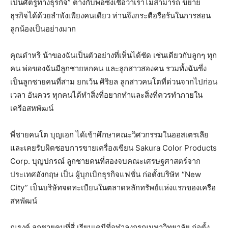
เป็นศัตรูทางธุรกิจ” ต่างกับพ่อซึ่งเชื่อว่าเราไม่สามารถ ขยาย
ธุรกิจได้ด้วยลำพังเพียงคนเดียว ท่านจึงกระตือรือร้นในการสอน
ลูกน้องเป็นอย่างมาก
คุณดำหริ น้าของฉันเป็นตัวอย่างที่เห็นได้ชัด เช่นเดียวกับลูกๆ ทุก
คน พ่อของฉันมีลูกชายหกคน และลูกสาวสองคน รวมทั้งฉันซึ่ง
เป็นลูกชายคนที่สาม ยกเว้น ศิริยล ลูกสาวคนโตที่ด่วนจากไปก่อน
เวลา อันควร ทุกคนได้ทำสิ่งที่อยากทำและสิ่งที่ควรทำภายใน
เครือสหพัฒน์
พี่ชายคนโต บุญเอก ได้เข้าศึกษาคณะวิศวกรรมในออสเตรเลีย
และเคยรับผิดชอบการขายเครื่องเขียน Sakura Color Products
Corp. บุญปกรณ์ ลูกชายคนที่สองจบคณะเศรษฐศาสตร์จาก
ประเทศอังกฤษ เป็น ผู้บุกเบิกธุรกิจแฟชั่น ก่อตั้งบริษัท “New
City” เป็นบริษัทจดทะเบียนในตลาดหลักทรัพย์แห่งแรกของเครือ
สหพัฒน์
ณรงค์ ลูกชายคนที่สี่ เรียนเคมีที่จุฬาลงกรณมหาวิทยาลัย ก่อตั้ง