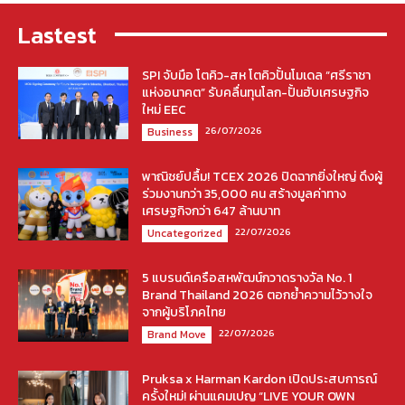
Lastest
SPI จับมือ โตคิว-สห โตคิวปั้นโมเดล “ศรีราชา
แห่งอนาคต” รับคลื่นทุนโลก-ปั้นฮับเศรษฐกิจ
ใหม่ EEC
26/07/2026
Business
พาณิชย์ปลื้ม! TCEX 2026 ปิดฉากยิ่งใหญ่ ดึงผู้
ร่วมงานกว่า 35,000 คน สร้างมูลค่าทาง
เศรษฐกิจกว่า 647 ล้านบาท
22/07/2026
Uncategorized
5 แบรนด์เครือสหพัฒน์กวาดรางวัล No. 1
Brand Thailand 2026 ตอกย้ำความไว้วางใจ
จากผู้บริโภคไทย
22/07/2026
Brand Move
Pruksa x Harman Kardon เปิดประสบการณ์
ครั้งใหม่! ผ่านแคมเปญ “LIVE YOUR OWN