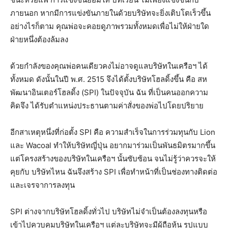
ภายนอก หากมีการแข่งขันภายในด้วยบริษัทจะยิ่งเติบโตเร็วขึ้น
อย่างไรก็ตาม คุณพ่อจะคอยดูภาพรวมทั้งหมดเพื่อไม่ให้ฝ่ายใด
ฝ่ายหนึ่งต้องล้มลง
ด้วยกำลังของคุณพ่อคนเดียวคงไม่อาจดูแลบริษัทในเครือฯ ได้
ทั้งหมด ดังนั้นในปี พ.ศ. 2515 จึงได้ตั้งบริษัทโฮลดิ้งขึ้น คือ สห
พัฒนาอินเตอร์โฮลดิ้ง (SPI) ในปัจจุบัน ฉัน ที่เป็นคนออกความ
คิดจึง ได้รับตำแหน่งประธานตามค่าสั่งของพ่อไปโดยปริยาย
อีกสาเหตุหนึ่งที่ก่อตั้ง SPI คือ ความสําเร็จในการร่วมทุนกับ Lion
และ Wacoal ทําให้บริษัทญี่ปุ่น อยากมาร่วมเป็นพันธมิตรมากขึ้น
แต่โครงสร้างของบริษัทในเครือฯ นั้นซับซ้อน จนไม่รู้ว่าควรจะให้
คุยกับ บริษัทไหน ฉันจึงสร้าง SPI เพื่อทําหน้าที่เป็นช่องทางติดต่อ
และเจรจาการลงทุน
SPI ต่างจากบริษัทโฮลดิ้งทั่วไป บริษัทไม่จําเป็นต้องลงทุนหรือ
เข้าไปควบคุมบริษัทในเครือฯ แต่ละบริษัทจะมีผู้ถือหุ้น รูปแบบ