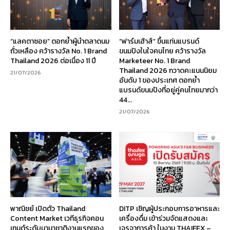
“แลคตาซอย” ตอกย้ำผู้นำตลาดนม
“ฟาร์มเฮ้าส์” ขึ้นแท่นแบรนด์
ถั่วเหลือง คว้ารางวัล No. 1 Brand
ขนมปังในใจคนไทย คว้ารางวัล
Thailand 2026 ต่อเนื่อง 11 ปี
Marketeer No. 1 Brand
Thailand 2026 กวาดคะแนนนิยม
21/07/2026
อันดับ 1 ของประเทศ ตอกย้ำ
แบรนด์ขนมปังที่อยู่คู่คนไทยมากว่า
44...
21/07/2026
พาณิชย์ เปิดตัว Thailand
DITP เชิญผู้ประกอบการอาหารและ
Content Market เวทีธุรกิจคอน
เครื่องดื่ม เข้าร่วมจัดแสดงและ
เทนต์ระดับนานาชาติงานแรกของ
เจรจาการค้า ในงาน THAIFEX –