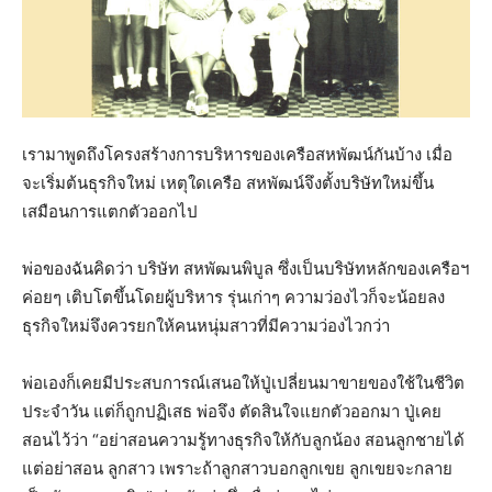
เรามาพูดถึงโครงสร้างการบริหารของเครือสหพัฒน์กันบ้าง เมื่อ
จะเริ่มต้นธุรกิจใหม่ เหตุใดเครือ สหพัฒน์จึงตั้งบริษัทใหม่ขึ้น
เสมือนการแตกตัวออกไป
พ่อของฉันคิดว่า บริษัท สหพัฒนพิบูล ซึ่งเป็นบริษัทหลักของเครือฯ
ค่อยๆ เติบโตขึ้นโดยผู้บริหาร รุ่นเก่าๆ ความว่องไวก็จะน้อยลง
ธุรกิจใหม่จึงควรยกให้คนหนุ่มสาวที่มีความว่องไวกว่า
พ่อเองก็เคยมีประสบการณ์เสนอให้ปู่เปลี่ยนมาขายของใช้ในชีวิต
ประจําวัน แต่ก็ถูกปฏิเสธ พ่อจึง ตัดสินใจแยกตัวออกมา ปู่เคย
สอนไว้ว่า “อย่าสอนความรู้ทางธุรกิจให้กับลูกน้อง สอนลูกชายได้
แต่อย่าสอน ลูกสาว เพราะถ้าลูกสาวบอกลูกเขย ลูกเขยจะกลาย