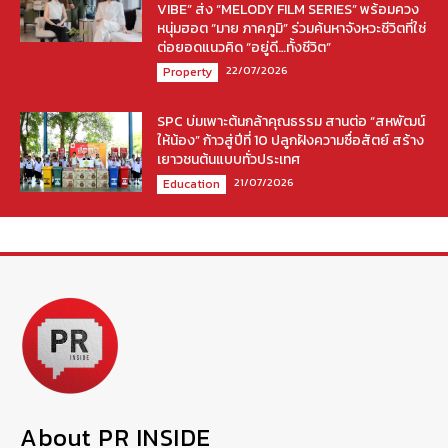
VIBE” ส่ง “MELODY FILM SERIES” พร้อมควง
หนุ่มฮอต “มาย ภาคภูมิ” ร่วมค้นหาจังหวะชีวิตที่ใช่
ต่อยอดแนวคิด “อยู่ดี…ทั้งชีวิต”
22/07/2026
Property
SPC บ่มเพาะต้นกล้าคุณธรรม สานต่อ “สหพัฒน์
ให้น้อง” ก้าวสู่ปีที่ 10 ปลูกฝังความซื่อสัตย์ สร้าง
เยาวชนต้นแบบทั่วประเทศ
21/07/2026
Education
About PR INSIDE