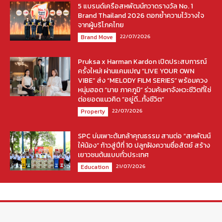
5 แบรนด์เครือสหพัฒน์กวาดรางวัล No. 1
Brand Thailand 2026 ตอกย้ำความไว้วางใจ
จากผู้บริโภคไทย
22/07/2026
Brand Move
Pruksa x Harman Kardon เปิดประสบการณ์
ครั้งใหม่! ผ่านแคมเปญ “LIVE YOUR OWN
VIBE” ส่ง “MELODY FILM SERIES” พร้อมควง
หนุ่มฮอต “มาย ภาคภูมิ” ร่วมค้นหาจังหวะชีวิตที่ใช่
ต่อยอดแนวคิด “อยู่ดี…ทั้งชีวิต”
22/07/2026
Property
SPC บ่มเพาะต้นกล้าคุณธรรม สานต่อ “สหพัฒน์
ให้น้อง” ก้าวสู่ปีที่ 10 ปลูกฝังความซื่อสัตย์ สร้าง
เยาวชนต้นแบบทั่วประเทศ
21/07/2026
Education