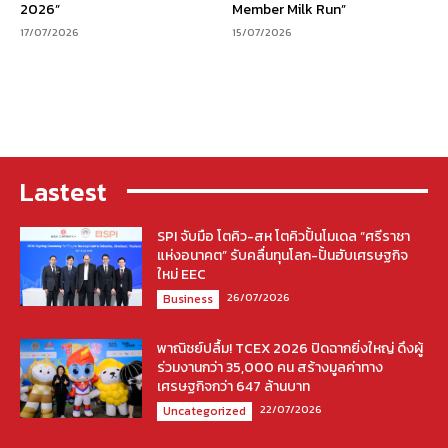
2026”
Member Milk Run”
17/07/2026
15/07/2026
Lastest
SPI จับมือ โตคิว-สห โตคิวปั้นโมเดล “ศรีราชา
แห่งอนาคต” รับคลื่นทุนโลก-ปั้นฮับเศรษฐกิจ
ใหม่ EEC
26/07/2026
Business
พาณิชย์ปลื้ม! TCEX 2026 ปิดฉากยิ่งใหญ่ ดึงผู้
ร่วมงานกว่า 35,000 คน สร้างมูลค่าทาง
เศรษฐกิจกว่า 647 ล้านบาท
22/07/2026
Uncategorized