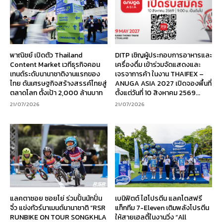
พาณิชย์ เปิดตัว Thailand
DITP เชิญผู้ประกอบการอาหารและ
Content Market เวทีธุรกิจคอน
เครื่องดื่ม เข้าร่วมจัดแสดงและ
เทนต์ระดับนานาชาติงานแรกของ
เจรจาการค้า ในงาน THAIFEX –
ไทย ดันเศรษฐกิจสร้างสรรค์ไทยสู่
ANUGA ASIA 2027 เปิดจองพื้นที่
ตลาดโลก ตั้งเป้า 2,000 ล้านบาท
ตั้งแต่วันที่ 10 สิงหาคม 2569...
21/07/2026
21/07/2026
แลคตาซอย ซอยโย่ ร่วมปั้นนักปั่น
เบนิฟิตต์ ไฮโปรตีน แลคโตสฟรี
จิ๋ว แข่งทัวร์นาเมนต์นานาชาติ “RSR
แท็กทีม 7-Eleven เติมพลังโปรตีน
RUNBIKE ON TOUR SONGKHLA
ให้สายเฮลตี้ในงานวิ่ง “All