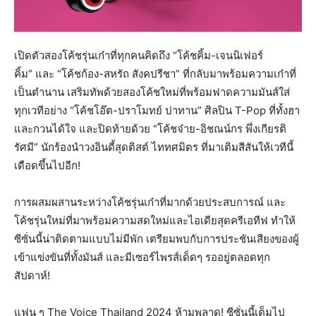
เปิดตัวสองโค้ชรุ่นเก๋าที่ทุกคนคิดถึง “โค้ชคิ้ม-เจนนิเฟอร์
คิ้ม” และ “โค้ชก้อง-สหรัถ สังคปรีชา” ที่กลับมาพร้อมความเก๋าที่
เป็นตำนาน เสริมทัพด้วยสองโค้ชใหม่ที่พร้อมฟาดความมันส์ใส่
ทุกเวทีอย่าง “โค้ชโอ๊ต-ปราโมทย์ ปาทาน” ศิลปิน T-Pop ที่ทั้งฮา
และกวนได้ใจ และปิดท้ายด้วย “โค้ชจ๋าย-อิชณน์กร พึ่งเกียรติ
รัศมี” นักร้องนำวงอินดี้สุดติสต์ ไททศมิตร ที่มาเติมสีสันให้เวทีนี้
เดือดขึ้นไปอีก!
การผสมผสานระหว่างโค้ชรุ่นเก๋าที่มากด้วยประสบการณ์ และ
โค้ชรุ่นใหม่ที่มาพร้อมความสดใหม่และไอเดียสุดครีเอทีฟ ทำให้
ซีซั่นนี้น่าติดตามแบบไม่มีพัก เตรียมพบกับการประชันเสียงของผู้
เข้าแข่งขันที่ทั้งมันส์ และมีเซอร์ไพรส์เด็ดๆ รออยู่ตลอดทุก
สัปดาห์!
แฟน ๆ The Voice Thailand 2024 ห้ามพลาด! ซีซั่นนี้เต็มไป