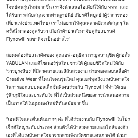
โจทย์คนรุ่นใหม่มากขึ้น เราจึงนำเสนอไอเดียนี้ให้กับ ททท. และ
ได้รับการสนับสนุนจากท่านฐาปนีย์ เกียรติไพบูลย์ (ผู้ว่าการท่อง
เที่ยวแห่งประเทศไทย) เราไม่อยากให้คุณพลาดอีเวนท์สนุกๆ ใน
ครั้งนี้ มาลองดูครับว่า เมื่อนำผ้าปาเต๊ะมาจับคู่กับแบรนด์
Flynowiii รสชาติจะเป็นอย่างไร”
สอดคล้องกับแนวคิดของ คุณเอฟ-อนุธิดา กาญจนานุชิต ผู้ก่อตั้ง
YABULAN และดีไซเนอร์รุ่นใหม่ชาวใต้ ผู้มอบชีวิตใหม่ให้กับ
‘ว่าวบูรงนิบง’ ที่มีลวดลายและสีสันสวยงาม ถ่ายทอดลงบนเสื้อผ้า
Creative Wear ที่โดนใจคนรุ่นใหม่ คุณเอฟพูดถึงแรงบันดาลใจ
ในการออกแบบคอลเล็กชั่นพิเศษร่วมกับ Flynowiii ที่ทำให้เธอ
รู้สึกภูมิใจและประทับใจ ที่ได้เป็นส่วนหนึ่งของการนำเสนอความ
เป็นภาคใต้ในมุมมองใหม่ที่ทันสมัยมากขึ้น
“เอฟดีใจและตื่นเต้นมากๆ ค่ะ ที่ได้ร่วมงานกับ Flynowiii ในโปร
เจ็กต์ใหญ่ระดับประเทศ ส่วนตัวได้นำลวดลายและสไตล์ของตัว
เองที่ได้แรงบันดาลใจมาจากสามจังหวัดชายแดนภาคใต้ นำมา