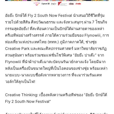
อัยย๊ะ ปักษ์ใต้ Fly 2 South Now Festival นำเสนอวิถีชีวิตที่รุ่ม
รวยไปด้วยสีสัน ศิลปวัฒนธรรม และจังหวะสนุกๆ ผ่าน 7 โซนกิจ
กรรมสุดอัยย๊ะ! ที่สะท้อนความเป็นปักษ์ใต้ผ่านสายตาของเหล่า
ครีเอทีฟอย่างสร้างสรรค์ ภายใต้ความร่วมมือของ Flynowiii, การ
ท่องเที่ยวแห่งประเทศไทย (ททท.) ภูมิภาคภาคใต้, ช่างชุ่ย
Creative Park และคณะศิลปกรรมศาสตร์ มหาวิทยาลัยราชภัฏ
สวนสุนันทา พร้อมร่วมชมแฟชั่นโชว์พิเศษ “อัยย๊ะ ปาเต๊ะ” จาก
Flynowiii ที่นำผ้าปาเต๊ะมาสะบัดบนรันเวย์กลางแจ้ง โดยมีฉาก
หลังเป็นเครื่องบินขนาดใหญ่ที่เป็นไอคอนของช่างชุ่ย พร้อมเหล่า
นายแบบ-นางแบบชื่อดังจากหลายวงการ ที่จะมาร่วมรันแคท
วอล์กให้ลุกเป็นไฟ!
Creative Thinking: เบื้องหลังความครีเอทีฟของ “อัยย๊ะ ปักษ์ใต้
Fly 2 South Now Festival”