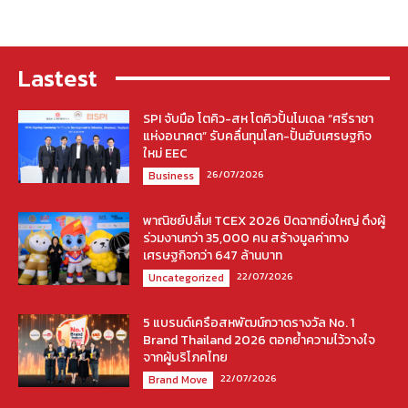
Lastest
SPI จับมือ โตคิว-สห โตคิวปั้นโมเดล “ศรีราชา
แห่งอนาคต” รับคลื่นทุนโลก-ปั้นฮับเศรษฐกิจ
ใหม่ EEC
26/07/2026
Business
พาณิชย์ปลื้ม! TCEX 2026 ปิดฉากยิ่งใหญ่ ดึงผู้
ร่วมงานกว่า 35,000 คน สร้างมูลค่าทาง
เศรษฐกิจกว่า 647 ล้านบาท
22/07/2026
Uncategorized
5 แบรนด์เครือสหพัฒน์กวาดรางวัล No. 1
Brand Thailand 2026 ตอกย้ำความไว้วางใจ
จากผู้บริโภคไทย
22/07/2026
Brand Move