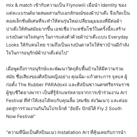
mix & match เข้ากับความเป็น Flynowiii เมื่อนำ Identity ของ
แต่ละแบรนด์มาผสมผสานกับเอกลักษณ์ของผ้าปาเต๊ะ จึงเกิดเป็น
คอลเล็กชั่นพิเศษที่จะทำให้คนรุ่นใหม่เปลี่ยนมุมมองที่มีต่อผ้า
ปาเต๊ะให้ทันสมัยมากขึ้น เอฟเชื่อว่าแฟชั่นโชว์ในครั้งนี้จะสร้าง
แรงบันดาลใจสนุกๆ ในการแต่งตัวด้วยผ้าปาเต๊ะแบบ Everyday
Looks ให้กับคนไทย รวมถึงเป็นแรงบันดาลใจให้ชาวบ้านมีกำลัง
ใจในการอนุรักษ์ผ้าปาเต๊ะต่อไป”
เมื่อพูดถึงการอนุรักษ์และพัฒนาวัตถุดิบพื้นบ้านให้มีความร่วม
สมัย ชื่อเสียงของศิลปินหญิงอย่าง คุณนิ่ม-แก้วตระการ จุลบล ผู้
ก่อตั้ง The Rubber PARAdoxii และศิลปินชาวนครศรีธรรมราช
ผู้ชุบชีวิตยางพารา เป็นที่รู้จักแพร่หลายจากการเข้าร่วมงาน Art
Festival ที่ทำให้เธอได้พบกับคุณลิ้ม (สมชัย ส่งวัฒนา) และต่อย
อดสู่การร่วมงานกันในโปรเจ็กต์ “อัยย๊ะ ปักษ์ใต้ Fly 2 South
Now Festival”
“ความที่นิ่มเป็นศิลปินแนว Installation Art ที่คุ้นเคยกับการนำ