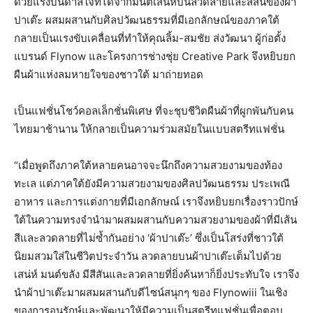
ด้วยแรงบันดาลใจที่ได้จากมนต์เสน่ห์บนลวดลายและสีสันของผ้า
ปาเต๊ะ ผสมผสานกับศิลปวัฒนธรรมที่มีเอกลักษณ์ของภาคใต้
กลายเป็นแรงขับเคลื่อนที่ทำให้คุณลิ้ม-สมชัย ส่งวัฒนา ผู้ก่อตั้ง
แบรนด์ Flynow และโครงการช่างชุ่ย Creative Park จึงหยิบยก
ผืนผ้าแห่งลมหายใจของชาวใต้ มาถ่ายทอด
เป็นแฟชั่นโชว์คอลเล็กชั่นพิเศษ ที่จะชุบชีวิตผืนผ้าที่ผูกพันกับคน
ไทยมาช้านาน ให้กลายเป็นความร่วมสมัยในแบบสตรีทแฟชั่น
“เมื่อพูดถึงภาคใต้หลายคนอาจจะนึกถึงความสวยงามของท้อง
ทะเล แต่ภาคใต้ยังมีความสวยงามของศิลปวัฒนธรรม ประเพณี
อาหาร และการแต่งกายที่มีเอกลักษณ์ เราจึงหยิบยกเรื่องราวปักษ์
ใต้ในความทรงจำนำมาผสมผสานกับความสวยงามของผ้าที่มีเส้น
สีและลวดลายที่ไม่ซ้ำกันอย่าง ‘ผ้าปาเต๊ะ’ ซึ่งเป็นโสร่งที่ชาวใต้
นิยมสวมใส่ในชีวิตประจำวัน ลวดลายบนผ้าปาเต๊ะเต็มไปด้วย
เสน่ห์ มนต์ขลัง มีสีสันและลวดลายที่ยิ่งค้นหาก็ยิ่งประทับใจ เราจึง
นำผ้าปาเต๊ะมาผสมผสานกับดีไซน์สนุกๆ ของ Flynowiii ในเชิง
ของการอนุรักษ์และพัฒนาให้มีความเป็นสตรีทแฟชั่นเพื่อตอบ