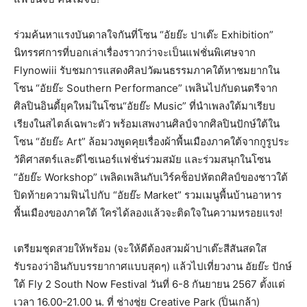
ร่วมค้นหาแรงบันดาลใจกันที่โซน “อัยย๊ะ ปาเต๊ะ Exhibition”
นิทรรศการที่บอกเล่าเรื่องราวกว่าจะเป็นแฟชั่นพิเศษจาก
Flynowiii รับชมการแสดงศิลปวัฒนธรรมภาคใต้หาชมยากใน
โซน “อัยย๊ะ Southern Performance” เพลินไปกับดนตรีจาก
ศิลปินอินดี้ยุคใหม่ในโซน“อัยย๊ะ Music” ที่นำเพลงใต้มาเรียบ
เรียงในสไตล์เฉพาะตัว พร้อมเสพงานศิลป์จากศิลปินปักษ์ใต้ใน
โซน “อัยย๊ะ Art” ล้อมวงพูดคุยเรื่องผ้าพื้นเมืองภาคใต้จากกูรูประ
วัติศาสตร์และดีไซเนอร์แฟชั่นร่วมสมัย และร่วมสนุกในโซน
“อัยย๊ะ Workshop” เพลิดเพลินกับเวิร์คช็อปหัตถศิลป์ของชาวใต้
ปิดท้ายความฟินไปกับ “อัยย๊ะ Market” รวมเมนูพื้นบ้านอาหาร
พื้นเมืองของภาคใต้ ใครได้ลองแล้วจะติดใจในความหรอยแรง!
เตรียมชุดสวยให้พร้อม (จะให้ดีต้องสวมผ้าปาเต๊ะสีสันสดใส
รับรองว่าอินกับบรรยากาศแบบสุดๆ) แล้วไปเที่ยวงาน อัยย๊ะ ปักษ์
ใต้ Fly 2 South Now Festival วันที่ 6-8 กันยายน 2567 ตั้งแต่
เวลา 16.00-21.00 น. ที่ ช่างชุ่ย Creative Park (ปิ่นเกล้า)