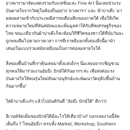
ยางพารามาจัดแสดงร่วมกับแฟชั่นและ Fine Art นิ่มเลยนำแรง
บันดาลใจจากวัสดุในท้องถิ่นอย่าง ‘ยางพารา’ และ ‘ผ้าปาเต๊ะ’ มา
ผสมผสานเข้ากับประเพณีสารทเดือนสิบของภาคใต้ เพื่อให้เกิด
ความหมายใหม่ที่ทันสมัยมและเพิ่มมูลค่าให้กับพืชเศรษฐกิจของ
ไทย ขณะเดียวกันผ้าปาเต๊ะก็สะท้อนวิถีชีวิตของชาวใต้ที่นับวันจะ
ถูกหลงลืมไปตามกาลเวลา การที่เราหยิบยกทั้งสองสิ่งนี้มานำ
เสนอในแบบร่วมสมัยเหมือนเป็นการต่อลมหายใจให้
สิ่งของพื้นบ้านที่เราคุ้นเคยมาตั้งแต่เด็กๆ นิ่มเลยอยากเชิญชวน
ทุกคนให้มาร่วมงานอัยย๊ะ ปักษ์ใต้กันมากๆ ค่ะ เพื่อส่งต่อแรง
บันดาลใจให้คนรุ่นใหม่หันมาอนุรักษ์และพัฒนาวัตถุดิบพื้นบ้าน
กันมากขึ้น”
ใส่ผ้าบาเต๊ะเก๋ๆ แล้วไปมันส์กันที่ “อัยย๊ะ ปักษ์ใต้” ดีกว่า!
อีเวนท์จัดเต็มของปักษ์ใต้มีอะไรให้เที่ยวบ้าง? บอกเลยงานนี้จัด
เต็มถึง 7 โซนอัยย๊ะ! ครบทั้ง Market, Workshop, Southern