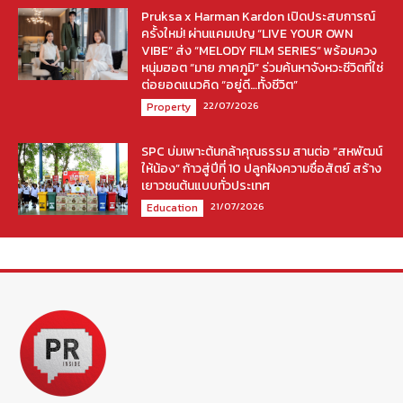
Pruksa x Harman Kardon เปิดประสบการณ์
ครั้งใหม่! ผ่านแคมเปญ “LIVE YOUR OWN
VIBE” ส่ง “MELODY FILM SERIES” พร้อมควง
หนุ่มฮอต “มาย ภาคภูมิ” ร่วมค้นหาจังหวะชีวิตที่ใช่
ต่อยอดแนวคิด “อยู่ดี…ทั้งชีวิต”
22/07/2026
Property
SPC บ่มเพาะต้นกล้าคุณธรรม สานต่อ “สหพัฒน์
ให้น้อง” ก้าวสู่ปีที่ 10 ปลูกฝังความซื่อสัตย์ สร้าง
เยาวชนต้นแบบทั่วประเทศ
21/07/2026
Education