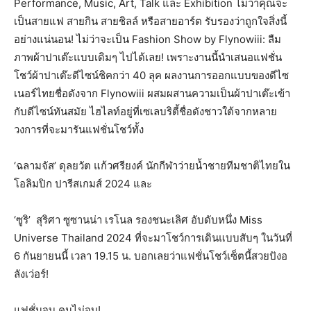
Performance, Music, Art, Talk และ Exhibition ไม่ว่าคุณจะ
เป็นสายแฟ สายกิน สายชิลล์ หรือสายอาร์ต รับรองว่าถูกใจสิ่งนี้
อย่างแน่นอน! ไม่ว่าจะเป็น Fashion Show by Flynowiii: ลืม
ภาพผ้าปาเต๊ะแบบเดิมๆ ไปได้เลย! เพราะงานนี้นำเสนอแฟชั่น
โชว์ผ้าปาเต๊ะดีไซน์ชิคกว่า 40 ลุค ผลงานการออกแบบของดีไซ
เนอร์ไทยชื่อดังจาก Flynowiii ผสมผสานความเป็นผ้าปาเต๊ะเข้า
กับดีไซน์ทันสมัย ไฮไลท์อยู่ที่เซเลบริตี้ชื่อดังชาวใต้จากหลาย
วงการที่จะมารันแฟชั่นโชว์ทั้ง
‘ฉลามจัส’ ดุลยวัต แก้วศรียงค์ นักกีฬาว่ายน้ำชายทีมชาติไทยใน
โอลิมปิก ปารีสเกมส์ 2024 และ
‘ซูริ’ สุริศา ซูซานน่า เรโนล รองชนะเลิศ อับดับหนึ่ง Miss
Universe Thailand 2024 ที่จะมาโชว์การเดินแบบสับๆ ในวันที่
6 กันยายนนี้ เวลา 19.15 น. บอกเลยว่าแฟชั่นโชว์เซ็ตนี้สวยปังอ
ลังเว่อร์!
แฟชั่นจบ คนไม่จบ!