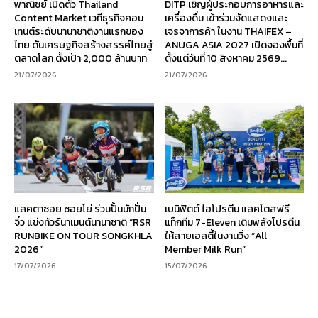
พาณิชย์ เปิดตัว Thailand
DITP เชิญผู้ประกอบการอาหารและ
Content Market เวทีธุรกิจคอน
เครื่องดื่ม เข้าร่วมจัดแสดงและ
เทนต์ระดับนานาชาติงานแรกของ
เจรจาการค้า ในงาน THAIFEX –
ไทย ดันเศรษฐกิจสร้างสรรค์ไทยสู่
ANUGA ASIA 2027 เปิดจองพื้นที่
ตลาดโลก ตั้งเป้า 2,000 ล้านบาท
ตั้งแต่วันที่ 10 สิงหาคม 2569...
21/07/2026
21/07/2026
แลคตาซอย ซอยโย่ ร่วมปั้นนักปั่น
เบนิฟิตต์ ไฮโปรตีน แลคโตสฟรี
จิ๋ว แข่งทัวร์นาเมนต์นานาชาติ “RSR
แท็กทีม 7-Eleven เติมพลังโปรตีน
RUNBIKE ON TOUR SONGKHLA
ให้สายเฮลตี้ในงานวิ่ง “All
2026”
Member Milk Run”
17/07/2026
15/07/2026