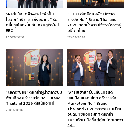
SPI จับมือ โตคิว-สห โตคิวปั้น
5 แบรนด์เครือสหพัฒน์กวาด
โมเดล “ศรีราชาแห่งอนาคต” รับ
รางวัล No. 1 Brand Thailand
คลื่นทุนโลก-ปั้นฮับเศรษฐกิจใหม่
2026 ตอกย้ำความไว้วางใจจากผู้
EEC
บริโภคไทย
26/07/2026
22/07/2026
“แลคตาซอย” ตอกย้ำผู้นำตลาดนม
“ฟาร์มเฮ้าส์” ขึ้นแท่นแบรนด์
ถั่วเหลือง คว้ารางวัล No. 1 Brand
ขนมปังในใจคนไทย คว้ารางวัล
Thailand 2026 ต่อเนื่อง 11 ปี
Marketeer No. 1 Brand
Thailand 2026 กวาดคะแนนนิยม
21/07/2026
อันดับ 1 ของประเทศ ตอกย้ำ
แบรนด์ขนมปังที่อยู่คู่คนไทยมากว่า
44...