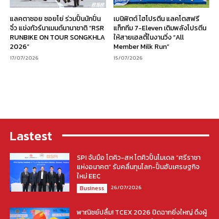
แลคตาซอย ซอยโย่ ร่วมปั้นนักปั่น
เบนิฟิตต์ ไฮโปรตีน แลคโตสฟรี
จิ๋ว แข่งทัวร์นาเมนต์นานาชาติ “RSR
แท็กทีม 7-Eleven เติมพลังโปรตีน
RUNBIKE ON TOUR SONGKHLA
ให้สายเฮลตี้ในงานวิ่ง “All
2026”
Member Milk Run”
17/07/2026
15/07/2026
Lastest
SPI จับมือ โตคิว-สห โตคิวปั้นโมเดล “ศรีราชา
แห่งอนาคต” รับคลื่นทุนโลก-ปั้นฮับเศรษฐกิจ
ใหม่ EEC
26/07/2026
Business
พาณิชย์ปลื้ม! TCEX 2026 ปิดฉากยิ่งใหญ่ ดึงผู้