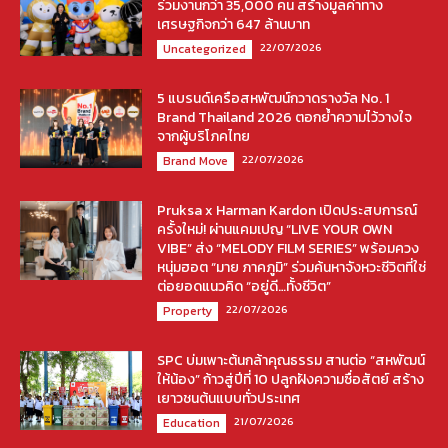
ร่วมงานกว่า 35,000 คน สร้างมูลค่าทาง
เศรษฐกิจกว่า 647 ล้านบาท
22/07/2026
Uncategorized
5 แบรนด์เครือสหพัฒน์กวาดรางวัล No. 1
Brand Thailand 2026 ตอกย้ำความไว้วางใจ
จากผู้บริโภคไทย
22/07/2026
Brand Move
Pruksa x Harman Kardon เปิดประสบการณ์
ครั้งใหม่! ผ่านแคมเปญ “LIVE YOUR OWN
VIBE” ส่ง “MELODY FILM SERIES” พร้อมควง
หนุ่มฮอต “มาย ภาคภูมิ” ร่วมค้นหาจังหวะชีวิตที่ใช่
ต่อยอดแนวคิด “อยู่ดี…ทั้งชีวิต”
22/07/2026
Property
SPC บ่มเพาะต้นกล้าคุณธรรม สานต่อ “สหพัฒน์
ให้น้อง” ก้าวสู่ปีที่ 10 ปลูกฝังความซื่อสัตย์ สร้าง
เยาวชนต้นแบบทั่วประเทศ
21/07/2026
Education