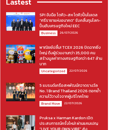
Lastest
SPI จับมือ โตคิว-สห โตคิวปั้นโมเดล
“ศรีราชาแห่งอนาคต” รับคลื่นทุนโลก-
ปั้นฮับเศรษฐกิจใหม่ EEC
26/07/2026
Business
พาณิชย์ปลื้ม! TCEX 2026 ปิดฉากยิ่ง
ใหญ่ ดึงผู้ร่วมงานกว่า 35,000 คน
สร้างมูลค่าทางเศรษฐกิจกว่า 647 ล้าน
บาท
22/07/2026
Uncategorized
5 แบรนด์เครือสหพัฒน์กวาดรางวัล
No. 1 Brand Thailand 2026 ตอกย้ำ
ความไว้วางใจจากผู้บริโภคไทย
22/07/2026
Brand Move
Pruksa x Harman Kardon เปิด
ประสบการณ์ครั้งใหม่! ผ่านแคมเปญ
“LIVE YOUR OWN VIBE” ส่ง