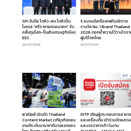
SPI จับมือ โตคิว-สห โตคิวปั้น
5 แบรนด์เครือสหพัฒน์กวาด
โมเดล “ศรีราชาแห่งอนาคต” รับ
รางวัล No. 1 Brand Thailand
คลื่นทุนโลก-ปั้นฮับเศรษฐกิจใหม่
2026 ตอกย้ำความไว้วางใจจา
EEC
ผู้บริโภคไทย
26/07/2026
22/07/2026
พาณิชย์ เปิดตัว Thailand
DITP เชิญผู้ประกอบการอาหา
Content Market เวทีธุรกิจคอน
และเครื่องดื่ม เข้าร่วมจัดแสด
เทนต์ระดับนานาชาติงานแรกของ
และเจรจาการค้า ในงาน