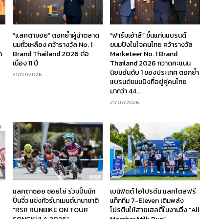
“แลคตาซอย” ตอกย้ำผู้นำตลาด
“ฟาร์มเฮ้าส์” ขึ้นแท่นแบรนด์
นมถั่วเหลือง คว้ารางวัล No. 1
ขนมปังในใจคนไทย คว้ารางวัล
ก
Brand Thailand 2026 ต่อ
Marketeer No. 1 Brand
เนื่อง 11 ปี
Thailand 2026 กวาดคะแนน
นิยมอันดับ 1 ของประเทศ ตอกย้ำ
21/07/2026
แบรนด์ขนมปังที่อยู่คู่คนไทย
มากว่า 44...
21/07/2026
ร
แลคตาซอย ซอยโย่ ร่วมปั้นนัก
เบนิฟิตต์ ไฮโปรตีน แลคโตสฟรี
ง
ปั่นจิ๋ว แข่งทัวร์นาเมนต์นานาชาติ
แท็กทีม 7-Eleven เติมพลัง
“RSR RUNBIKE ON TOUR
โปรตีนให้สายเฮลตี้ในงานวิ่ง “All