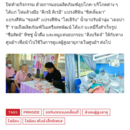
ปิดท้ายกิจกรรม ด้วยการมอบผลิตภัณฑ์อุปโภค-บริโภคต่าง ๆ
ได้แก่ โฟมล้างมือ “คิเรอิ คิเรอิ” แปรงสีฟัน “ซิสเท็มมา”
แปรงสีฟัน “ซอลส์” แปรงสีฟัน “ไฮเฮิร์บ” น้ำยาปรับผ้านุ่ม “เดอปา
รี” รวมถึงผลิตภัณฑ์ในเครือสหพัฒน์ ได้แก่ บะหมี่กึ่งสำเร็จรูป
“ซื่อสัตย์” ทิชชู่ น้ำดื่ม และหมูแท่งอบกรอบ “คิงบริดจ์” ให้กับทาง
ศูนย์ฯ เพื่อนำไปใช้ในการดูแลผู้สูงอายุภายในศูนย์ฯ ต่อไป
TAGS
PRINSIDE
รถทันตกรรมเคลื่อนที่
สังคมผู้สูงอายุ
ไลอ้อน
ไลอ้อน สไมล์ เอ็กซ์เพรส