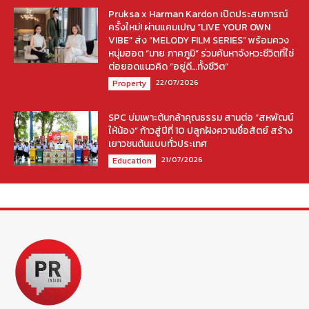
Pruksa x Harman Kardon เปิดประสบการณ์
ครั้งใหม่! ผ่านแคมเปญ “LIVE YOUR OWN
VIBE” ส่ง “MELODY FILM SERIES” พร้อมควง
หนุ่มฮอต “มาย ภาคภูมิ” ร่วมค้นหาจังหวะชีวิตที่ใช่
ต่อยอดแนวคิด “อยู่ดี…ทั้งชีวิต”
22/07/2026
Property
SPC บ่มเพาะต้นกล้าคุณธรรม สานต่อ “สหพัฒน์
ให้น้อง” ก้าวสู่ปีที่ 10 ปลูกฝังความซื่อสัตย์ สร้าง
เยาวชนต้นแบบทั่วประเทศ
21/07/2026
Education