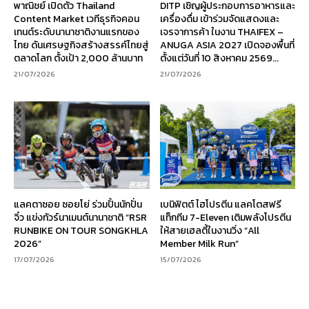
พาณิชย์ เปิดตัว Thailand
DITP เชิญผู้ประกอบการอาหารและ
Content Market เวทีธุรกิจคอน
เครื่องดื่ม เข้าร่วมจัดแสดงและ
เทนต์ระดับนานาชาติงานแรกของ
เจรจาการค้า ในงาน THAIFEX –
ไทย ดันเศรษฐกิจสร้างสรรค์ไทยสู่
ANUGA ASIA 2027 เปิดจองพื้นที่
ตลาดโลก ตั้งเป้า 2,000 ล้านบาท
ตั้งแต่วันที่ 10 สิงหาคม 2569...
21/07/2026
21/07/2026
แลคตาซอย ซอยโย่ ร่วมปั้นนักปั่น
เบนิฟิตต์ ไฮโปรตีน แลคโตสฟรี
จิ๋ว แข่งทัวร์นาเมนต์นานาชาติ “RSR
แท็กทีม 7-Eleven เติมพลังโปรตีน
RUNBIKE ON TOUR SONGKHLA
ให้สายเฮลตี้ในงานวิ่ง “All
2026”
Member Milk Run”
17/07/2026
15/07/2026