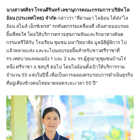
นางสาวศศิธร โรจนศิรินทร์ เลขานุการคณะกรรมการ บริษัท ไล
อ้อน (ประเทศไทย)
จำกัด
กล่าวว่า “ที่ผ่านมา ไลอ้อน ได้ส่ง“ไล
อ้อน สไมล์ เอ็กซ์เพรส” รถทันตกรรมเคลื่อนที่ เดินสายมอบรอย
ยิ้มที่สดใส โดยให้บริการตรวจสุขภาพฟันและรักษาทางทันต
กรรมฟรีให้กับ โรงเรียน ชุมชน มหาวิทยาลัย มูลนิธิผู้พิการ ไป
แล้วหลายแห่ง และจะไปมอบรอยยิ้มสำหรับชาวศรีราชาที่
รร.เทศบาลแหลมฉบัง 1 และ 2 และ รร.ผู้สูงอายุชุมชนบ้านไร่
หนึ่ง ศรีราชา จ.ชลบุรี ต่อไป โดยไลอ้อนตั้งเป้าให้บริการรวม
จำนวน 55 แห่งในปีนี้ เพื่อเป็นการฉลองครบรอบการดำเนินธุรกิจ
ที่อยู่เคียงข้างคนไทยมาตลอดระยะเวลา 55 ปี”