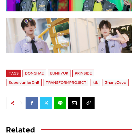
TAGS
DONGHAE
EUNHYUK
PRINSIDE
SuperJuniorDnE
TRANSFORMPROJECT
ttb
ZhangZeyu
Related