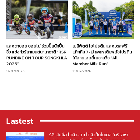
แลคตาซอย ซอยโย่ ร่วมปั้นนักปั่น
เบนิฟิตต์ ไฮโปรตีน แลคโตสฟรี
จิ๋ว แข่งทัวร์นาเมนต์นานาชาติ “RSR
แท็กทีม 7-Eleven เติมพลังโปรตีน
RUNBIKE ON TOUR SONGKHLA
ให้สายเฮลตี้ในงานวิ่ง “All
2026”
Member Milk Run”
17/07/2026
15/07/2026
Lastest
SPI จับมือ โตคิว-สห โตคิวปั้นโมเดล “ศรีราชา