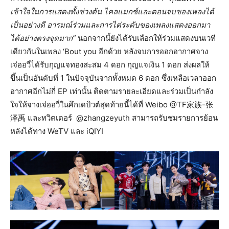
เข้าใจในการแสดงทั้งช่วงต้น ไคลแมกซ์และตอนจบของเพลงได้
เป็นอย่างดี อารมณ์ร่วมและการไต่ระดับของเพลงแสดงออกมา
ได้อย่างตรงจุดมาก”
นอกจากนี้ยังได้รับเลือกให้ร่วมแสดงบนเวที
เดียวกันในเพลง ‘Bout you อีกด้วย หลังจบการออกอากาศจาง
เจ๋ออวี่ได้รับกุญแจทองสะสม 4 ดอก กุญแจเงิน 1 ดอก ส่งผลให้
ขึ้นเป็นอันดับที่ 1 ในปัจจุบันจากทั้งหมด 6 ดอก ซึ่งเหลือเวลาออก
อากาศอีกไม่กี่ EP เท่านั้น ติดตามรายละเอียดและร่วมเป็นกำลัง
ใจให้จางเจ๋ออวี่ในศึกเดบิวต์สุดท้ายนี้ได้ที่ Weibo @TF家族-张
泽禹 และทวิตเตอร์ @zhangzeyuth สามารถรับชมรายการย้อน
หลังได้ทาง WeTV และ iQIYI