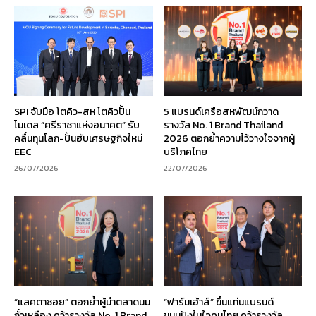
SPI จับมือ โตคิว-สห โตคิวปั้น
5 แบรนด์เครือสหพัฒน์กวาด
โมเดล “ศรีราชาแห่งอนาคต” รับ
รางวัล No. 1 Brand Thailand
คลื่นทุนโลก-ปั้นฮับเศรษฐกิจใหม่
2026 ตอกย้ำความไว้วางใจจากผู้
EEC
บริโภคไทย
26/07/2026
22/07/2026
“แลคตาซอย” ตอกย้ำผู้นำตลาดนม
“ฟาร์มเฮ้าส์” ขึ้นแท่นแบรนด์
ถั่วเหลือง คว้ารางวัล No. 1 Brand
ขนมปังในใจคนไทย คว้ารางวัล