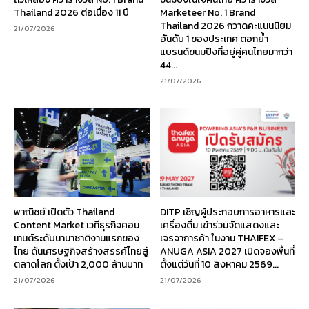
Thailand 2026 ต่อเนื่อง 11 ปี
Marketeer No. 1 Brand
Thailand 2026 กวาดคะแนนนิยม
21/07/2026
อันดับ 1 ของประเทศ ตอกย้ำ
แบรนด์ขนมปังที่อยู่คู่คนไทยมากว่า
44...
21/07/2026
พาณิชย์ เปิดตัว Thailand
DITP เชิญผู้ประกอบการอาหารและ
Content Market เวทีธุรกิจคอน
เครื่องดื่ม เข้าร่วมจัดแสดงและ
เทนต์ระดับนานาชาติงานแรกของ
เจรจาการค้า ในงาน THAIFEX –
ไทย ดันเศรษฐกิจสร้างสรรค์ไทยสู่
ANUGA ASIA 2027 เปิดจองพื้นที่
ตลาดโลก ตั้งเป้า 2,000 ล้านบาท
ตั้งแต่วันที่ 10 สิงหาคม 2569...
21/07/2026
21/07/2026