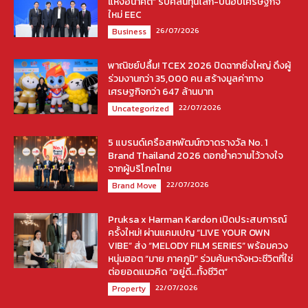
แห่งอนาคต” รับคลื่นทุนโลก-ปั้นฮับเศรษฐกิจ
ใหม่ EEC
26/07/2026
Business
พาณิชย์ปลื้ม! TCEX 2026 ปิดฉากยิ่งใหญ่ ดึงผู้
ร่วมงานกว่า 35,000 คน สร้างมูลค่าทาง
เศรษฐกิจกว่า 647 ล้านบาท
22/07/2026
Uncategorized
5 แบรนด์เครือสหพัฒน์กวาดรางวัล No. 1
Brand Thailand 2026 ตอกย้ำความไว้วางใจ
จากผู้บริโภคไทย
22/07/2026
Brand Move
Pruksa x Harman Kardon เปิดประสบการณ์
ครั้งใหม่! ผ่านแคมเปญ “LIVE YOUR OWN
VIBE” ส่ง “MELODY FILM SERIES” พร้อมควง
หนุ่มฮอต “มาย ภาคภูมิ” ร่วมค้นหาจังหวะชีวิตที่ใช่
ต่อยอดแนวคิด “อยู่ดี…ทั้งชีวิต”
22/07/2026
Property