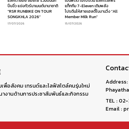
ร
แลคตาซอย ซอยโย่ ร่วมปั้นนัก
เบนิฟิตต์ ไฮโปรตีน แลคโตสฟรี
ง
ปั่นจิ๋ว แข่งทัวร์นาเมนต์นานาชาติ
แท็กทีม 7-Eleven เติมพลัง
“RSR RUNBIKE ON TOUR
โปรตีนให้สายเฮลตี้ในงานวิ่ง “All
SONGKHLA 2026”
Member Milk Run”
17/07/2026
15/07/2026
Contac
E
Address: 
มเพื่อสังคม เทรนด์และไลฟ์สไตล์คนรุ่นใหม่
Phayatha
ฒนางานด้านการประชาสัมพันธ์และกิจกรรม
TEL : 02
Email : 