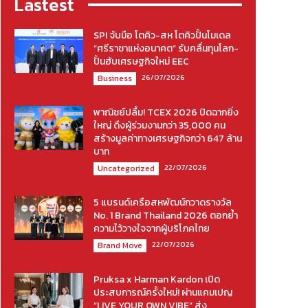
Lastest
SPI จับมือ โตคิว-สห โตคิวปั้นโมเดล
“ศรีราชาแห่งอนาคต” รับคลื่นทุนโลก-
ปั้นฮับเศรษฐกิจใหม่ EEC
26/07/2026
Business
พาณิชย์ปลื้ม! TCEX 2026 ปิดฉากยิ่ง
ใหญ่ ดึงผู้ร่วมงานกว่า 35,000 คน
สร้างมูลค่าทางเศรษฐกิจกว่า 647 ล้าน
บาท
22/07/2026
Uncategorized
5 แบรนด์เครือสหพัฒน์กวาดรางวัล
No. 1 Brand Thailand 2026 ตอกย้ำ
ความไว้วางใจจากผู้บริโภคไทย
22/07/2026
Brand Move
Pruksa x Harman Kardon เปิด
ประสบการณ์ครั้งใหม่! ผ่านแคมเปญ
“LIVE YOUR OWN VIBE” ส่ง