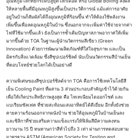
อุณหภูมิโลกที่​ยกระดับสู่ยุคโลกเดือด หรือ Global Boiling ส่งผล
ให้หลายพื้นที่มีอุณหภูมิสูงขึ้นเป็นประวัติการณ์ แม้แต่การอาศัย
อยู่ในบ้านก็สัมผัสได้ถึงอุณหภูมิที่ร้อนขึ้น ทำให้ต้องใช้พลังงาน
เพิ่มขึ้นเพื่อลดอุณหภูมิในบ้าน ซึ่งนอกจากจะเพิ่มค่าใช้จ่ายจากค่า
ไฟที่ใช้มากขึ้นแล้ว ยังเป็นการซ้ำเติมปัญหาสภาพอากาศให้เพิ่ม
มากขึ้นด้วย TOA ในฐานะผู้นำนวัตกรรมสีเขียว (Green
Innovation) ด้วยการพัฒนาผลิตภัณฑ์ที่ใส่ใจสุขภาพ และเป็น
มิตรกับสิ่งแวดล้อม ซึ่งสีซุปเปอร์ชิลด์ นับเป็นนวัตกรรมสีบ้านเย็น
ที่ตอบโจทย์ช่วยโลกได้เป็นอย่างดี
ความพิเศษของสีซุปเปอร์ชิลด์จาก TOA คือการใช้เทคโนโลยีสี
เย็น Cooling Paint ที่ผสาน 3 ส่วนประกอบสำคัญเข้าไว้ด้วยกัน
เพื่อให้เกิดประสิทธิภาพสูงสุด คือ ไทเทเนียมไดออกไซต์ และ
แบเรียมซัลเฟต ที่ช่วยสะท้อนแสงอาทิตย์ได้ดีเยี่ยม อีกทั้งยังช่วย
คายความร้อนออกจากผนังบ้าน ช่วยให้อุณหภูมิในบ้านเย็นลง
และซิลิกาที่ช่วยเสริมความแข็งแกร่งให้ฟิล์มสีมีความคงทน
ยาวนาน 15 ปี ทนทานกว่าสีทั่วไปถึง 3 เท่า ผ่านการทดสอบตาม
มาตรฐาน ASTM (American Society for Testing and