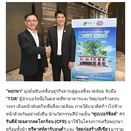
“พฤกษา”
มุ่งมั่นขับเคลื่อนธุรกิจควบคู่ดูแลสิ่งแวดล้อม จับมือ
“
TOA”
ผู้นำเบอร์หนึ่งในตลาดสีทาอาคารและวัสดุก่อสร้างครบ
วงจร เดินหน้าพันธกิจเพื่อสิ่งแวดล้อม ภายใต้แนวคิดก้าวไปข้าง
หน้าด้วยกันอย่างยั่งยืน นำนวัตกรรมสีบ้านเย็น
“ซุปเปอร์ชิลด์”
กา
รันตีด้วยฉลากลดโลกร้อน (
CFR
)
มาใช้ในโครงการเครือพฤกษา
พร้อมทั้งนำ
พรีคาสท์คาร์บอนต่ำ
และ
วัสดุก่อสร้างสีเขียว
มารวม