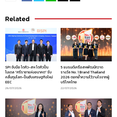
Related
SPI จับมือ โตคิว-สห โตคิวปั้น
5 แบรนด์เครือสหพัฒน์กวาด
โมเดล “ศรีราชาแห่งอนาคต” รับ
รางวัล No. 1 Brand Thailand
คลื่นทุนโลก-ปั้นฮับเศรษฐกิจใหม่
2026 ตอกย้ำความไว้วางใจจากผู้
EEC
บริโภคไทย
26/07/2026
22/07/2026