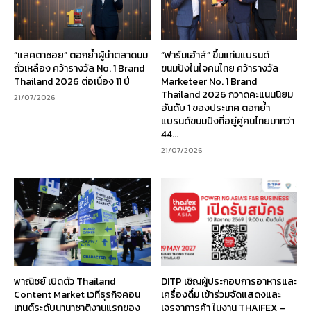
“แลคตาซอย” ตอกย้ำผู้นำตลาดนม
“ฟาร์มเฮ้าส์” ขึ้นแท่นแบรนด์
ถั่วเหลือง คว้ารางวัล No. 1 Brand
ขนมปังในใจคนไทย คว้ารางวัล
Thailand 2026 ต่อเนื่อง 11 ปี
Marketeer No. 1 Brand
Thailand 2026 กวาดคะแนนนิยม
21/07/2026
อันดับ 1 ของประเทศ ตอกย้ำ
แบรนด์ขนมปังที่อยู่คู่คนไทยมากว่า
44...
21/07/2026
พาณิชย์ เปิดตัว Thailand
DITP เชิญผู้ประกอบการอาหารและ
Content Market เวทีธุรกิจคอน
เครื่องดื่ม เข้าร่วมจัดแสดงและ
เทนต์ระดับนานาชาติงานแรกของ
เจรจาการค้า ในงาน THAIFEX –