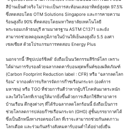
สีบ้านเย็นตัวจริง ไม่ว่าจะเป็นการสะท้อนแสงอาทิตย์สูงสุด 97.5%
ซึ่งทดสอบโดย OTM Solutions Singapore และการคายความ
ร้อนสูงถึง 90% ที่ทดสอบโดยมหาวิทยาลัยเทคโนโลยี
พระจอมเกล้าธนบุรี ตามมาตรฐาน ASTM C1371 และยัง
สามารถช่วยลดอุณหภูมิภายในบ้านให้เย็นลงสูงถึง 5.5 องศา
เซลเซียส ด้วยโปรแกรมการทดสอบ Energy Plus
นอกจากนี้ ‘สีซุปเปอร์ชิลด์’ ยังถือเป็นนวัตกรรมสีรักษ์โลก เพราะ
ได้ผ่านการรับรองด้วยฉลากลดคาร์บอนฟุตพริ้นท์ของผลิตภัณฑ์
(Carbon Footprint Reduction label : CFR) หรือ “ฉลากลดโลก
ร้อน” จากองค์การบริหารจัดการก๊าซเรือนกระจก (องค์การ
มหาชน) หรือ TGO ที่ช่วยการันตีว่าหากผู้บริโภคหันมาตระหนัก
และใส่ใจโลกที่เราอยู่ให้มากยิ่งขึ้นด้วยการเลือกใช้สีทาอาคาร
บ้านเรือน ตึกสูงต่างๆ ที่ได้รับฉลากลดโลกร้อนนี้ ยังถือเป็นการ
ช่วยโลกลดการปล่อยก๊าซเรือนกระจก (GHG) สู่ชั้นบรรยากาศได้
ซึ่งเป็นอีกหนึ่งทางรอดของโลก ที่เราจะสามารถช่วยกันลดภาวะ
โลกเดือด และร่วมกันสร้างสังคมคาร์บอนต่ำได้อย่างยั่งยืน