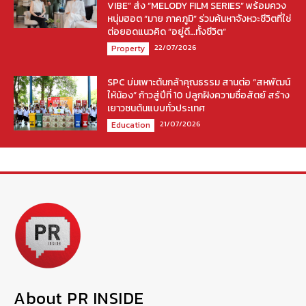
VIBE” ส่ง “MELODY FILM SERIES” พร้อมควง
หนุ่มฮอต “มาย ภาคภูมิ” ร่วมค้นหาจังหวะชีวิตที่ใช่
ต่อยอดแนวคิด “อยู่ดี…ทั้งชีวิต”
22/07/2026
Property
SPC บ่มเพาะต้นกล้าคุณธรรม สานต่อ “สหพัฒน์
ให้น้อง” ก้าวสู่ปีที่ 10 ปลูกฝังความซื่อสัตย์ สร้าง
เยาวชนต้นแบบทั่วประเทศ
21/07/2026
Education
About PR INSIDE