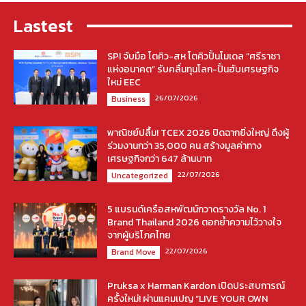
Lastest
SPI จับมือ โตคิว-สห โตคิวปั้นโมเดล “ศรีราชา
แห่งอนาคต” รับคลื่นทุนโลก-ปั้นฮับเศรษฐกิจ
ใหม่ EEC
26/07/2026
Business
พาณิชย์ปลื้ม! TCEX 2026 ปิดฉากยิ่งใหญ่ ดึงผู้
ร่วมงานกว่า 35,000 คน สร้างมูลค่าทาง
เศรษฐกิจกว่า 647 ล้านบาท
22/07/2026
Uncategorized
5 แบรนด์เครือสหพัฒน์กวาดรางวัล No. 1
Brand Thailand 2026 ตอกย้ำความไว้วางใจ
จากผู้บริโภคไทย
22/07/2026
Brand Move
Pruksa x Harman Kardon เปิดประสบการณ์
ครั้งใหม่! ผ่านแคมเปญ “LIVE YOUR OWN