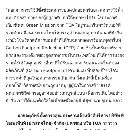
“นอกจากการใช้สีซึ่งช่วยลดการปลดปล่อยคาร์บอน ลดการใช้น้ำ
และดีต่อสุขภาพของผู้อยู่อาศัย ทำให้พฤกษาได้รับโล่ประกาศ
เกียรติคุณ Green Mission จาก TOA ในฐานะกรีนพาร์ตเนอร์ที่
ร่วมขับเคลื่อนประเทศไทยให้บรรลุเป้าหมายสู่การพัฒนาที่ยั่งยืน
เรายังใช้พรีคาสท์คาร์บอนต่ำที่ได้รับฉลากลดคาร์บอนฟุตพริ้นท์
Carbon Footprint Reduction (CFR) ด้วย ซึ่งเป็นพรีคาสท์ราย
แรกและรายเดียวของอุตสาหกรรมในประเทศไทยที่ได้การรับรอง
รวมทั้งใช้วัสดุก่อสร้างอื่นๆ ที่ได้รับฉลากคาร์บอนฟุตพริ้นท์ของ
ผลิตภัณฑ์ (Carbon Footprint of Product) ที่ปล่อยก๊าซเรือน
กระจกต่ำที่สุดในอุตสาหกรรมเดียวกัน สิ่งเหล่านี้เป็นเครื่อง
ตอกย้ำถึงวิสัยทัศน์ของพฤกษาที่มุ่งสู่ผู้นําในการสร้างสรรค์
คุณภาพชีวิตการอยู่อาศัยอย่างสมบูรณ์แบบ เพื่อการเติบโตอย่าง
ยั่งยืน ภายใต้แนวคิดใส่ใจเพื่อทั้งชีวิตอยู่ดี มีสุข” นายอุเทน กล่าว
นายจตุภัทร์ ตั้งคารวคุณ ประธานเจ้าหน้าที่บริหาร บริษัท ที
โอเอ เพ้นท์ (ประเทศไทย) จำกัด (มหาชน) หรือ
TOA
กล่าวว่า