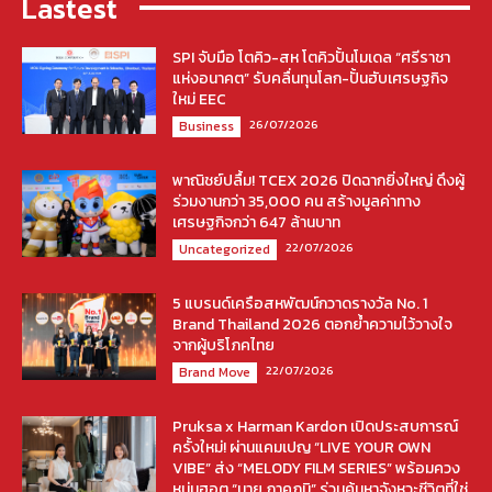
Lastest
SPI จับมือ โตคิว-สห โตคิวปั้นโมเดล “ศรีราชา
แห่งอนาคต” รับคลื่นทุนโลก-ปั้นฮับเศรษฐกิจ
ใหม่ EEC
26/07/2026
Business
พาณิชย์ปลื้ม! TCEX 2026 ปิดฉากยิ่งใหญ่ ดึงผู้
ร่วมงานกว่า 35,000 คน สร้างมูลค่าทาง
เศรษฐกิจกว่า 647 ล้านบาท
22/07/2026
Uncategorized
5 แบรนด์เครือสหพัฒน์กวาดรางวัล No. 1
Brand Thailand 2026 ตอกย้ำความไว้วางใจ
จากผู้บริโภคไทย
22/07/2026
Brand Move
Pruksa x Harman Kardon เปิดประสบการณ์
ครั้งใหม่! ผ่านแคมเปญ “LIVE YOUR OWN
VIBE” ส่ง “MELODY FILM SERIES” พร้อมควง
หนุ่มฮอต “มาย ภาคภูมิ” ร่วมค้นหาจังหวะชีวิตที่ใช่