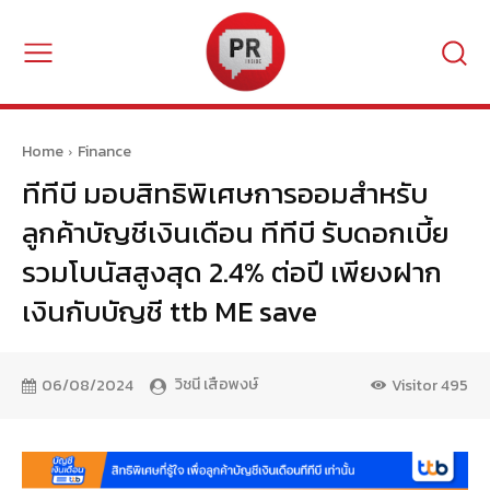
Home
Finance
ทีทีบี มอบสิทธิพิเศษการออมสำหรับ
ลูกค้าบัญชีเงินเดือน ทีทีบี รับดอกเบี้ย
รวมโบนัสสูงสุด 2.4% ต่อปี เพียงฝาก
เงินกับบัญชี ttb ME save
วิชนี เสือพงษ์
06/08/2024
Visitor
495