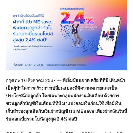
กรุงเทพฯ 6 สิงหาคม 2567 —
ทีเอ็มบีธนชาต หรือ ทีทีบี เดินหน้า
เป็นผู้นำในการสร้างการเปลี่ยนแปลงที่มีความหมายและเป็น
ประโยชน์ต่อลูกค้า โดยเฉพาะกลุ่มพนักงานเงินเดือน ด้วยการ
ชวน
ลูกค้าบัญชีเงินเดือน ทีทีบี มาแบ่ง
ออมเงินก่อนใช้ เพื่อมีเงิน
เก็บสำรองฉุกเฉินกับ
เงินฝากบัญชี
ttb ME save เพียงฝากเงินวันนี้
รับดอกเบี้ยรวมโบนัสสูงสุด 2.4% ต่อปี