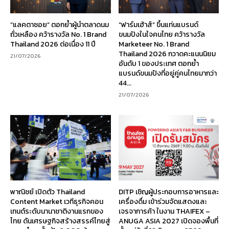
“แลคตาซอย” ตอกย้ำผู้นำตลาดนม
“ฟาร์มเฮ้าส์” ขึ้นแท่นแบรนด์
ถั่วเหลือง คว้ารางวัล No. 1 Brand
ขนมปังในใจคนไทย คว้ารางวัล
Thailand 2026 ต่อเนื่อง 11 ปี
Marketeer No. 1 Brand
Thailand 2026 กวาดคะแนนนิยม
21/07/2026
อันดับ 1 ของประเทศ ตอกย้ำ
แบรนด์ขนมปังที่อยู่คู่คนไทยมากว่า
44...
21/07/2026
พาณิชย์ เปิดตัว Thailand
DITP เชิญผู้ประกอบการอาหารและ
Content Market เวทีธุรกิจคอน
เครื่องดื่ม เข้าร่วมจัดแสดงและ
เทนต์ระดับนานาชาติงานแรกของ
เจรจาการค้า ในงาน THAIFEX –
ไทย ดันเศรษฐกิจสร้างสรรค์ไทยสู่
ANUGA ASIA 2027 เปิดจองพื้นที่