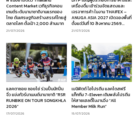
พาณิชย์ เปิดตัว Thailand
DITP เชิญผู้ประกอบการอาหารและ
Content Market เวทีธุรกิจคอน
เครื่องดื่ม เข้าร่วมจัดแสดงและ
เทนต์ระดับนานาชาติงานแรกของ
เจรจาการค้า ในงาน THAIFEX –
ไทย ดันเศรษฐกิจสร้างสรรค์ไทยสู่
ANUGA ASIA 2027 เปิดจองพื้นที่
ตลาดโลก ตั้งเป้า 2,000 ล้านบาท
ตั้งแต่วันที่ 10 สิงหาคม 2569...
21/07/2026
21/07/2026
แลคตาซอย ซอยโย่ ร่วมปั้นนักปั่น
เบนิฟิตต์ ไฮโปรตีน แลคโตสฟรี
จิ๋ว แข่งทัวร์นาเมนต์นานาชาติ “RSR
แท็กทีม 7-Eleven เติมพลังโปรตีน
RUNBIKE ON TOUR SONGKHLA
ให้สายเฮลตี้ในงานวิ่ง “All
2026”
Member Milk Run”
17/07/2026
15/07/2026