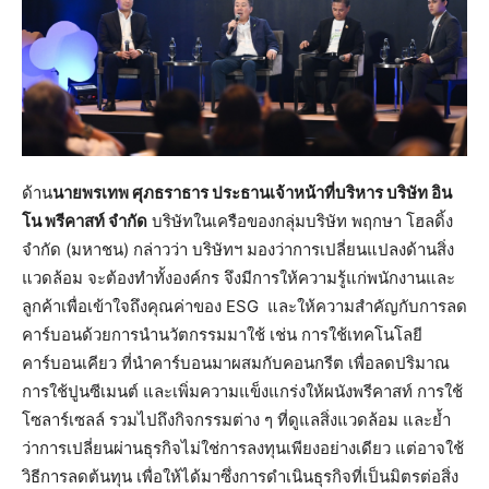
ด้าน
นายพรเทพ ศุภธราธาร ประธานเจ้าหน้าที่บริหาร บริษัท อิน
โน พรีคาสท์ จำกัด
บริษัทในเครือของกลุ่มบริษัท พฤกษา โฮลดิ้ง
จำกัด (มหาชน) กล่าวว่า บริษัทฯ มองว่าการเปลี่ยนแปลงด้านสิ่ง
แวดล้อม จะต้องทำทั้งองค์กร จึงมีการให้ความรู้แก่พนักงานและ
ลูกค้าเพื่อเข้าใจถึงคุณค่าของ ESG และให้ความสำคัญกับการลด
คาร์บอนด้วยการนำนวัตกรรมมาใช้ เช่น การใช้เทคโนโลยี
คาร์บอนเคียว ที่นำคาร์บอนมาผสมกับคอนกรีต เพื่อลดปริมาณ
การใช้ปูนซีเมนต์ และเพิ่มความแข็งแกร่งให้ผนังพรีคาสท์ การใช้
โซลาร์เซลล์ รวมไปถึงกิจกรรมต่าง ๆ ที่ดูแลสิ่งแวดล้อม และย้ำ
ว่าการเปลี่ยนผ่านธุรกิจไม่ใช่การลงทุนเพียงอย่างเดียว แต่อาจใช้
วิธีการลดต้นทุน เพื่อให้ได้มาซึ่งการดำเนินธุรกิจที่เป็นมิตรต่อสิ่ง