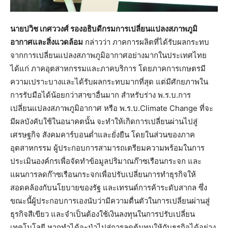
นายปวิช เกศววงศ์ รองอธิบดีกรมการเปลี่ยนแปลงสภาพภูมิ
อากาศและสิ่งแวดล้อม
กล่าวว่า ภาคการผลิตที่ได้รับผลกระทบ
จากการเปลี่ยนแปลงสภาพภูมิอากาศอย่างมากในประเทศไทย
ได้แก่ ภาคอุตสาหกรรมและภาคบริการ โดยภาคการเกษตรมี
ความเปราะบางและได้รับผลกระทบมากที่สุด แต่มีศักยภาพใน
การรับมือได้น้อยกว่าสาขาอื่นมาก สำหรับร่าง พ.ร.บ.การ
เปลี่ยนแปลงสภาพภูมิอากาศ หรือ พ.ร.บ.Climate Change ที่จะ
มีผลบังคับใช้ในอนาคตนั้น จะทำให้เกิดการเปลี่ยนผ่านไปสู่
เศรษฐกิจ สังคมคาร์บอนต่ำและยั่งยืน โดยในส่วนของภาค
อุตสาหกรรม ผู้ประกอบการสามารถเตรียมความพร้อมในการ
ประเมินองค์กรเพื่อจัดทำข้อมูลปริมาณก๊าซเรือนกระจก และ
แผนการลดก๊าซเรือนกระจกเพื่อปรับเปลี่ยนการทำธุรกิจให้
สอดคล้องกับนโยบายของรัฐ และเทรนด์การค้าระดับสากล ซึ่ง
ขณะนี้ผู้ประกอบการเองนับว่ามีความตื่นตัวในการเปลี่ยนผ่านสู่
ธุรกิจสีเขียว และจำเป็นต้องใช้เงินลงทุนในการปรับเปลี่ยน
เทคโนโลยี หากทำได้จะนำไปสู่การลดต้นทุนให้กับธุรกิจได้อย่าง