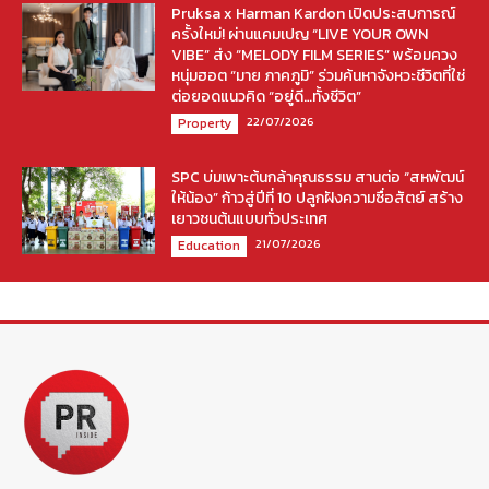
Pruksa x Harman Kardon เปิดประสบการณ์
ครั้งใหม่! ผ่านแคมเปญ “LIVE YOUR OWN
VIBE” ส่ง “MELODY FILM SERIES” พร้อมควง
หนุ่มฮอต “มาย ภาคภูมิ” ร่วมค้นหาจังหวะชีวิตที่ใช่
ต่อยอดแนวคิด “อยู่ดี…ทั้งชีวิต”
22/07/2026
Property
SPC บ่มเพาะต้นกล้าคุณธรรม สานต่อ “สหพัฒน์
ให้น้อง” ก้าวสู่ปีที่ 10 ปลูกฝังความซื่อสัตย์ สร้าง
เยาวชนต้นแบบทั่วประเทศ
21/07/2026
Education