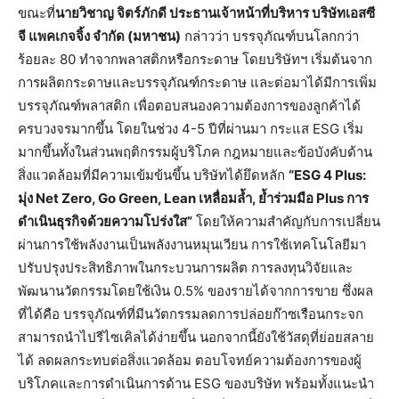
ขณะที่
นายวิชาญ จิตร์ภักดี ประธานเจ้าหน้าที่บริหาร บริษัทเอสซี
จี แพคเกจจิ้ง จำกัด (มหาชน)
กล่าวว่า บรรจุภัณฑ์บนโลกกว่า
ร้อยละ 80 ทำจากพลาสติกหรือกระดาษ โดยบริษัทฯ เริ่มต้นจาก
การผลิตกระดาษและบรรจุภัณฑ์กระดาษ และต่อมาได้มีการเพิ่ม
บรรจุภัณฑ์พลาสติก เพื่อตอบสนองความต้องการของลูกค้าได้
ครบวงจรมากขึ้น โดยในช่วง 4-5 ปีที่ผ่านมา กระแส ESG เริ่ม
มากขึ้นทั้งในส่วนพฤติกรรมผู้บริโภค กฎหมายและข้อบังคับด้าน
สิ่งแวดล้อมที่มีความเข้มข้นขึ้น บริษัทได้ยึดหลัก
“
ESG 4 Plus:
มุ่ง Net Zero, Go Green, Lean เหลื่อมล้ำ, ย้ำร่วมมือ Plus การ
ดำเนินธุรกิจด้วยความโปร่งใส”
โดยให้ความสำคัญกับการเปลี่ยน
ผ่านการใช้พลังงานเป็นพลังงานหมุนเวียน การใช้เทคโนโลยีมา
ปรับปรุงประสิทธิภาพในกระบวนการผลิต การลงทุนวิจัยและ
พัฒนานวัตกรรมโดยใช้เงิน 0.5% ของรายได้จากการขาย ซึ่งผล
ที่ได้คือ บรรจุภัณฑ์ที่มีนวัตกรรมลดการปล่อยก๊าซเรือนกระจก
สามารถนำไปรีไซเคิลได้ง่ายขึ้น นอกจากนี้ยังใช้วัสดุที่ย่อยสลาย
ได้ ลดผลกระทบต่อสิ่งแวดล้อม ตอบโจทย์ความต้องการของผู้
บริโภคและการดำเนินการด้าน ESG ของบริษัท พร้อมทั้งแนะนำ