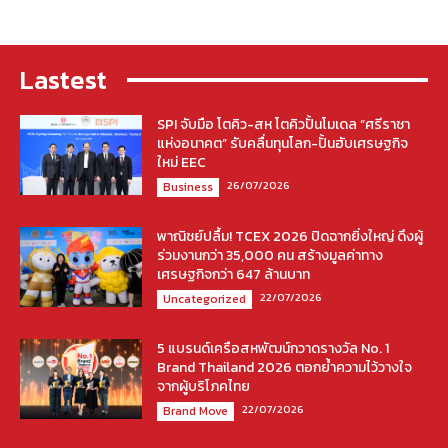
Lastest
SPI จับมือ โตคิว-สห โตคิวปั้นโมเดล “ศรีราชา
แห่งอนาคต” รับคลื่นทุนโลก-ปั้นฮับเศรษฐกิจ
ใหม่ EEC
26/07/2026
Business
พาณิชย์ปลื้ม! TCEX 2026 ปิดฉากยิ่งใหญ่ ดึงผู้
ร่วมงานกว่า 35,000 คน สร้างมูลค่าทาง
เศรษฐกิจกว่า 647 ล้านบาท
22/07/2026
Uncategorized
5 แบรนด์เครือสหพัฒน์กวาดรางวัล No. 1
Brand Thailand 2026 ตอกย้ำความไว้วางใจ
จากผู้บริโภคไทย
22/07/2026
Brand Move