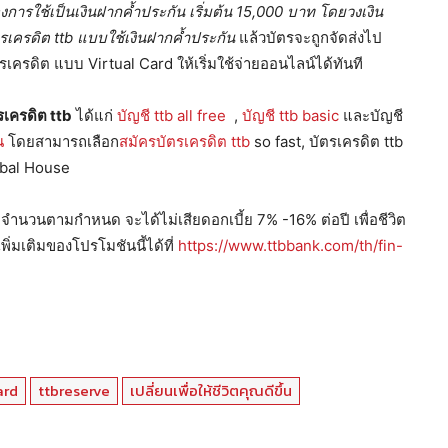
้องการใช้เป็นเงินฝากค้ำประกัน เริ่มต้น 15,000 บา
ท
โดย
วงเงิน
รเครดิต ttb แบบใช้เงินฝากค้ำประกัน
แล้วบัตรจะถูกจัดส่งไป
ัตรเครดิต แบบ Virtual Card ให้เริ่มใช้จ่ายออนไลน์ได้ทันที
รเครดิต
ttb
ได้แก่
บัญชี ttb all free
,
บัญชี ttb basic
และบัญชี
น
โดยสามารถเลือก
สมัครบัตรเครดิต ttb
so fast, บัตรเครดิต ttb
Global House
เต็มจำนวนตามกำหนด จะได้ไม่เสียดอกเบี้ย 7% -16% ต่อปี เพื่อชีวิต
พิ่มเติมของโปรโมชันนี้ได้ที่
https://www.ttbbank.com/th/fin-
ard
ttbreserve
เปลี่ยนเพื่อให้ชีวิตคุณดีขึ้น