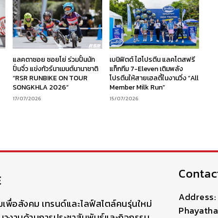
ร
แลคตาซอย ซอยโย่ ร่วมปั้นนัก
เบนิฟิตต์ ไฮโปรตีน แลคโตสฟรี
ง
ปั่นจิ๋ว แข่งทัวร์นาเมนต์นานาชาติ
แท็กทีม 7-Eleven เติมพลัง
“RSR RUNBIKE ON TOUR
โปรตีนให้สายเฮลตี้ในงานวิ่ง “All
SONGKHLA 2026”
Member Milk Run”
17/07/2026
15/07/2026
Contac
E
Address: 
มเพื่อสังคม เทรนด์และไลฟ์สไตล์คนรุ่นใหม่
Phayatha
ฒนางานด้านการประชาสัมพันธ์และกิจกรรม