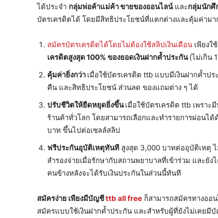
ได้ประจำ
กลุ่มพ่อค้าแม่ค้า ขายของออนไลน์
และ
กลุ่มนักศ
บัตรเครดิตได้ โดยมีสิทธิประโยชน์ที่แตกต่างและคุ้มค่ามากยิ
สมัครบัตรเครดิตได้โดยไม่ต้องใช้สลิปเงินเดือน
เพียงใช
เครดิตสูงสุด
100% ของยอดเงินฝากค้ำประกัน
(ไม่เกิน 
คุ้มค่ายิ่งกว่า
เมื่อใช้บัตรเครดิต ttb แบบมีเงินฝากค้ำ
คืน และสิทธิประโยชน์ ส่วนลด ของแถมต่าง ๆ ได้
ปรับชีวิตให้ยืดหยุดยิ่งขึ้น
เมื่อใช้บัตรเครดิต ttb เพรา
ร้านค้าทั่วโลก โดยสามารถเลือกและทำรายการผ่อนได้ด้ว
บาท ขึ้นไปต่อเซลล์สลิป
ฟรีประกันอุบัติเหตุทันที
สูงสุด 3,000 บาทต่ออุบัติเหตุ 
สำรองจ่ายเมื่อรักษากับสถานพยาบาลที่เข้าร่วม และยังได
คนข้างหลังจะได้รับเงินประกันในส่วนนี้ทันที
สมัครง่าย เพียงมีบัญชี
ttb all free
ก็สามารถสมัครทางออนไลน
สมัครแบบใช้เงินฝากค้ำประกัน และสำหรับผู้ที่ยังไม่เคยม