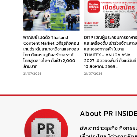
พาณิชย์ เปิดตัว Thailand
DITP เชิญผู้ประกอบการอาหา
Content Market เวทีธุรกิจคอน
และเครื่องดื่ม เข้าร่วมจัดแสด
เทนต์ระดับนานาชาติงานแรกของ
และเจรจาการค้า ในงาน
ไทย ดันเศรษฐกิจสร้างสรรค์
THAIFEX – ANUGA ASIA
ไทยสู่ตลาดโลก ตั้งเป้า 2,000
2027 เปิดจองพื้นที่ ตั้งแต่วันที่
ล้านบาท
10 สิงหาคม 2569...
21/07/2026
21/07/2026
About PR INSID
อัพเดทข่าวธุรกิจ กิจกรร
เพื่อประโยชน์ต่อการพั