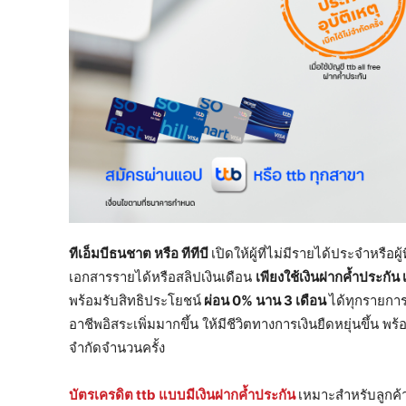
ทีเอ็มบีธนชาต หรือ ทีทีบี
เปิดให้ผู้ที่ไม่มีรายได้ประจำหรือ
เอกสารรายได้หรือสลิปเงินเดือน
เพียง
ใช้เงินฝากค้ำประกัน เ
พร้อมรับสิทธิประโยชน์
ผ่อน
0% นาน 3 เดือน
ได้ทุกรายกา
อาชีพอิสระเพิ่มมากขึ้น ให้มีชีวิตทางการเงินยืดหยุ่นขึ้น พร้
จำกัดจำนวนครั้ง
บัตรเครดิต
ttb แบบมีเงินฝากค้ำประกัน
เหมาะสำหรับลูกค้า