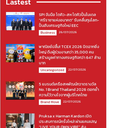
Lastest
SPI จับมือ โตคิว-สห โตคิวปั้นโมเดล
“ศรีราชาแห่งอนาคต” รับคลื่นทุนโลก-
ปั้นฮับเศรษฐกิจใหม่ EEC
26/07/2026
Business
พาณิชย์ปลื้ม! TCEX 2026 ปิดฉากยิ่ง
ใหญ่ ดึงผู้ร่วมงานกว่า 35,000 คน
สร้างมูลค่าทางเศรษฐกิจกว่า 647 ล้าน
บาท
22/07/2026
Uncategorized
5 แบรนด์เครือสหพัฒน์กวาดรางวัล
No. 1 Brand Thailand 2026 ตอกย้ำ
ความไว้วางใจจากผู้บริโภคไทย
22/07/2026
Brand Move
Pruksa x Harman Kardon เปิด
ประสบการณ์ครั้งใหม่! ผ่านแคมเปญ
“LIVE YOUR OWN VIBE” ส่ง