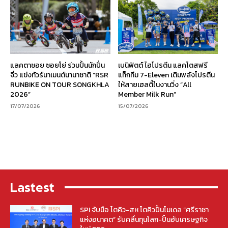
แลคตาซอย ซอยโย่ ร่วมปั้นนักปั่น
เบนิฟิตต์ ไฮโปรตีน แลคโตสฟรี
จิ๋ว แข่งทัวร์นาเมนต์นานาชาติ “RSR
แท็กทีม 7-Eleven เติมพลังโปรตีน
RUNBIKE ON TOUR SONGKHLA
ให้สายเฮลตี้ในงานวิ่ง “All
2026”
Member Milk Run”
17/07/2026
15/07/2026
Lastest
SPI จับมือ โตคิว-สห โตคิวปั้นโมเดล “ศรีราชา
แห่งอนาคต” รับคลื่นทุนโลก-ปั้นฮับเศรษฐกิจ