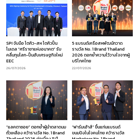
SPI จับมือ โตคิว-สห โตคิวปั้น
5 แบรนด์เครือสหพัฒน์กวาด
โมเดล “ศรีราชาแห่งอนาคต” รับ
รางวัล No. 1 Brand Thailand
คลื่นทุนโลก-ปั้นฮับเศรษฐกิจใหม่
2026 ตอกย้ำความไว้วางใจจากผู้
EEC
บริโภคไทย
26/07/2026
22/07/2026
“แลคตาซอย” ตอกย้ำผู้นำตลาดนม
“ฟาร์มเฮ้าส์” ขึ้นแท่นแบรนด์
ถั่วเหลือง คว้ารางวัล No. 1 Brand
ขนมปังในใจคนไทย คว้ารางวัล
Thailand 2026 ต่อเนื่อง 11 ปี
Marketeer No. 1 Brand