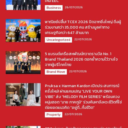
ใหม่ EEC
26/07/2026
Business
พาณิชย์ปลื้ม! TCEX 2026 ปิดฉากยิ่งใหญ่ ดึงผู้
ร่วมงานกว่า 35,000 คน สร้างมูลค่าทาง
เศรษฐกิจกว่า 647 ล้านบาท
22/07/2026
Uncategorized
5 แบรนด์เครือสหพัฒน์กวาดรางวัล No. 1
Brand Thailand 2026 ตอกย้ำความไว้วางใจ
จากผู้บริโภคไทย
22/07/2026
Brand Move
Pruksa x Harman Kardon เปิดประสบการณ์
ครั้งใหม่! ผ่านแคมเปญ “LIVE YOUR OWN
VIBE” ส่ง “MELODY FILM SERIES” พร้อมควง
หนุ่มฮอต “มาย ภาคภูมิ” ร่วมค้นหาจังหวะชีวิตที่ใช่
ต่อยอดแนวคิด “อยู่ดี…ทั้งชีวิต”
22/07/2026
Property