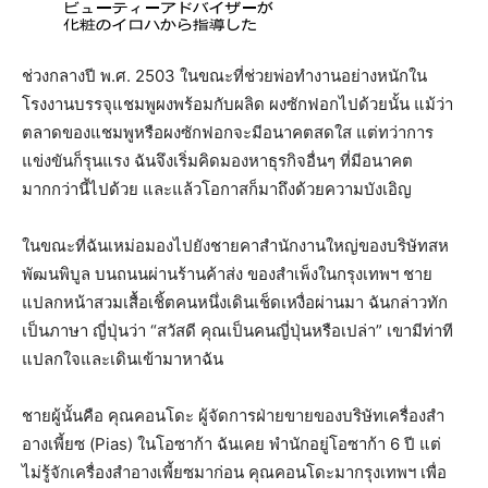
ช่วงกลางปี พ.ศ. 2503 ในขณะที่ช่วยพ่อทำงานอย่างหนักใน
โรงงานบรรจุแชมพูผงพร้อมกับผลิด ผงซักฟอกไปด้วยนั้น แม้ว่า
ตลาดของแชมพูหรือผงซักฟอกจะมีอนาคตสดใส แต่ทว่าการ
แข่งขันก็รุนแรง ฉันจึงเริ่มคิดมองหาธุรกิจอื่นๆ ที่มีอนาคต
มากกว่านี้ไปด้วย และแล้วโอกาสก็มาถึงด้วยความบังเอิญ
ในขณะที่ฉันเหม่อมองไปยังชายคาสำนักงานใหญ่ของบริษัทสห
พัฒนพิบูล บนถนนผ่านร้านค้าส่ง ของสำเพ็งในกรุงเทพฯ ชาย
แปลกหน้าสวมเสื้อเชิ้ตคนหนึ่งเดินเช็ดเหงื่อผ่านมา ฉันกล่าวทัก
เป็นภาษา ญี่ปุ่นว่า “สวัสดี คุณเป็นคนญี่ปุ่นหรือเปล่า” เขามีท่าที
แปลกใจและเดินเข้ามาหาฉัน
ชายผู้นั้นคือ คุณคอนโดะ ผู้จัดการฝ่ายขายของบริษัทเครื่องสํา
อางเพี้ยซ (Pias) ในโอซาก้า ฉันเคย พำนักอยู่โอซาก้า 6 ปี แต่
ไม่รู้จักเครื่องสำอางเพี้ยซมาก่อน คุณคอนโดะมากรุงเทพฯ เพื่อ