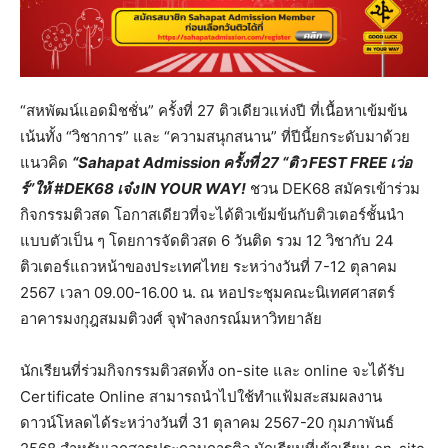
“สหพัฒน์แอดมิชชั่น” ครั้งที่ 27 ติวเดียวแห่งปี ที่เนื้อหาเข้มข้น
เน้นทั้ง “วิชาการ” และ “ความสนุกสนาน” ที่ปีนี้ยกระดับมาด้วย
แนวคิด
“
Sahapat Admission ครั้งที่ 27 “ติว FEST FREE เว่อ
ร์”ให้ #DEK68 เจ๋ง IN YOUR WAY!
ชวน DEK68 สมัครเข้าร่วม
กิจกรรมติวสด โอกาสเดียวที่จะได้ติวเข้มข้นกับติวเตอร์ชั้นนำ
แบบตัวเป็น ๆ โดยการจัดติวสด 6 วันติด รวม 12 วิชากับ 24
ติวเตอร์แถวหน้าของประเทศไทย ระหว่างวันที่ 7-12 ตุลาคม
2567 เวลา 09.00-16.00 น. ณ หอประชุมคณะนิเทศศาสตร์
อาคารมงกุฎสมมติวงศ์ จุฬาลงกรณ์มหาวิทยาลัย
นักเรียนที่ร่วมกิจกรรมติวสดทั้ง on-site และ online จะได้รับ
Certificate Online สามารถนำไปใช้ทำแฟ้มสะสมผลงาน
ดาวน์โหลดได้ระหว่างวันที่ 31 ตุลาคม 2567-20 กุมภาพันธ์