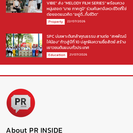
VIBE” ส่ง “MELODY FILM SERIES” พร้อมควง
หนุ่มฮอต “มาย ภาคภูมิ” ร่วมค้นหาจังหวะชีวิตที่ใช่
ต่อยอดแนวคิด “อยู่ดี…ทั้งชีวิต”
22/07/2026
Property
SPC บ่มเพาะต้นกล้าคุณธรรม สานต่อ “สหพัฒน์
ให้น้อง” ก้าวสู่ปีที่ 10 ปลูกฝังความซื่อสัตย์ สร้าง
เยาวชนต้นแบบทั่วประเทศ
21/07/2026
Education
About PR INSIDE