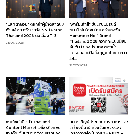
“แลคตาซอย” ตอกย้ำผู้นำตลาดนม
“ฟาร์มเฮ้าส์” ขึ้นแท่นแบรนด์
ถั่วเหลือง คว้ารางวัล No. 1 Brand
ขนมปังในใจคนไทย คว้ารางวัล
Thailand 2026 ต่อเนื่อง 11 ปี
Marketeer No. 1 Brand
Thailand 2026 กวาดคะแนนนิยม
21/07/2026
อันดับ 1 ของประเทศ ตอกย้ำ
แบรนด์ขนมปังที่อยู่คู่คนไทยมากว่า
44...
21/07/2026
พาณิชย์ เปิดตัว Thailand
DITP เชิญผู้ประกอบการอาหารและ
Content Market เวทีธุรกิจคอน
เครื่องดื่ม เข้าร่วมจัดแสดงและ
เทนต์ระดับนานาชาติงานแรกของ
เจรจาการค้า ในงาน THAIFEX –