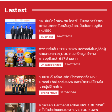
Lastest
SPI จับมือ โตคิว-สห โตคิวปั้นโมเดล “ศรีราชา
แห่งอนาคต” รับคลื่นทุนโลก-ปั้นฮับเศรษฐกิจ
ใหม่ EEC
26/07/2026
Business
พาณิชย์ปลื้ม! TCEX 2026 ปิดฉากยิ่งใหญ่ ดึงผู้
ร่วมงานกว่า 35,000 คน สร้างมูลค่าทาง
เศรษฐกิจกว่า 647 ล้านบาท
22/07/2026
Uncategorized
5 แบรนด์เครือสหพัฒน์กวาดรางวัล No. 1
Brand Thailand 2026 ตอกย้ำความไว้วางใจ
จากผู้บริโภคไทย
22/07/2026
Brand Move
Pruksa x Harman Kardon เปิดประสบการณ์
ครั้งใหม่! ผ่านแคมเปญ “LIVE YOUR OWN