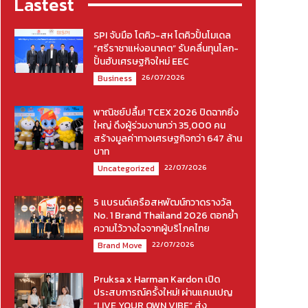
Lastest
SPI จับมือ โตคิว-สห โตคิวปั้นโมเดล
“ศรีราชาแห่งอนาคต” รับคลื่นทุนโลก-
ปั้นฮับเศรษฐกิจใหม่ EEC
26/07/2026
Business
พาณิชย์ปลื้ม! TCEX 2026 ปิดฉากยิ่ง
ใหญ่ ดึงผู้ร่วมงานกว่า 35,000 คน
สร้างมูลค่าทางเศรษฐกิจกว่า 647 ล้าน
บาท
22/07/2026
Uncategorized
5 แบรนด์เครือสหพัฒน์กวาดรางวัล
No. 1 Brand Thailand 2026 ตอกย้ำ
ความไว้วางใจจากผู้บริโภคไทย
22/07/2026
Brand Move
Pruksa x Harman Kardon เปิด
ประสบการณ์ครั้งใหม่! ผ่านแคมเปญ
“LIVE YOUR OWN VIBE” ส่ง