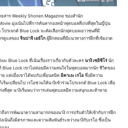
กในนิตยสาร Weekly Shonen Magazine ของสำนัก
ovie มุ่งเน้นไปที่การค้นหากองหน้าฟุตบอลที่เก่งที่สุดในญี่ปุ่น
โปรเจกต์ Blue Lock จะคัดเลือกนักฟุตบอลเยาวชนที่มี
การดูแลของ
จินปาจิ เอย์โก
ผู้ฝึกสอนที่มีแนวทางการฝึกที่เข้มงวด
งะ Blue Lock ที่เน้นเรื่องราวเกี่ยวกับตัวละคร
นางิ เซอิชิโร่
นัก
จกต์ Blue Lock เขาไม่ค่อยมีความสนใจในฟุตบอลมากนัก ชีวิตของ
ย แต่เมื่อเขาได้พบกับเพื่อนสนิท
มิคาเงะ เรโอ
ซึ่งมีความ
ิ่มเปลี่ยนไป เรโอชวนให้นางิเข้าร่วมโปรเจกต์ Blue Lock เพื่อ
ที่สุด นางิเริ่มพบว่าการเล่นฟุตบอลมีความสนุกและท้าทาย
ึกถึงการพัฒนาความสามารถของนางิ การปรับตัวให้เข้ากับการฝึก
าวยังเน้นถึงมิตรภาพและความสัมพันธ์ระหว่างนางิกับเรโอ ซึ่งเป็น
ตนเอง