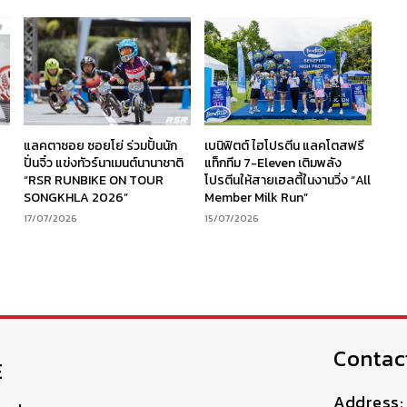
ร
แลคตาซอย ซอยโย่ ร่วมปั้นนัก
เบนิฟิตต์ ไฮโปรตีน แลคโตสฟรี
ง
ปั่นจิ๋ว แข่งทัวร์นาเมนต์นานาชาติ
แท็กทีม 7-Eleven เติมพลัง
“RSR RUNBIKE ON TOUR
โปรตีนให้สายเฮลตี้ในงานวิ่ง “All
SONGKHLA 2026”
Member Milk Run”
17/07/2026
15/07/2026
Contac
E
Address: 