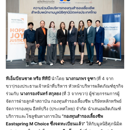
ทีเอ็มบีธนชาต หรือ ทีทีบี
นำโดย
นางกนกพร จูฑา
(ที่ 4 จาก
ขวา)รองประธานเจ้าหน้าที่บริหาร หัวหน้าบริหารผลิตภัณฑ์ธุรกิจ
ร่วมกับ
นางกรองจันทร์ สกุลยง
(ที่ 3 จากขวา) ผู้ช่วยกรรมการผู้
จัดการฝ่ายลูกค้าสถาบัน กองทุนสำรองเลี้ยงชีพ บริษัทหลักทรัพย์
จัดการกองทุน อีสท์ปริง (ประเทศไทย) จำกัด นำเสนอผลิตภัณฑ์
บริการและโซลูชันทางการเงิน
“กองทุนสำรองเลี้ยงชีพ
Eastspring M Choice
ซึ่งจดทะเบียนแล้ว”
ให้กับมูลนิธิศุภนิมิต