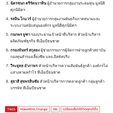
ฉัตรชนก ตรีรัตนวาทิน
ผู้อำนวยการกลุ่มงานระดมทุน มูลนิธิ
ศุภนิมิตฯ
รสลิน โกแวร์
ผู้อำนวยการกลุ่มงานพันธกิจภาคสนามและ
ระบบงานสนับสนุนองค์กร มูลนิธิศุภนิมิตฯ
กนกพร จูฑา
รองประธานเจ้าหน้าที่บริหาร หัวหน้าบริหาร
ผลิตภัณฑ์ธุรกิจ ทีเอ็มบีธนชาต
กรองจันทร์ สกุลยง
ผู้ช่วยกรรมการผู้จัดการฝ่ายลูกค้าสถาบัน
กองทุนสำรองเลี้ยงชีพ บลจ.อีสท์สปริง
วีระยุทธ อำภาพร
หัวหน้าบริหารความสัมพันธ์ลูกค้า องค์กรไม่
แสวงหาผลกำไร ทีเอ็มบีธนชาต
สุธาสี สุขพรสินชัย
หัวหน้าบริหารการตลาดลูกค้า กลุ่มลูกค้า
บรรษัท ทีเอ็มบีธนชาต
TAGS
MakeREALChange
ttb
เปลี่ยนเพื่อให้ชีวิตคุณดีขึ้น