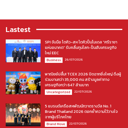
Lastest
SPI จับมือ โตคิว-สห โตคิวปั้นโมเดล “ศรีราชา
แห่งอนาคต” รับคลื่นทุนโลก-ปั้นฮับเศรษฐกิจ
ใหม่ EEC
26/07/2026
Business
พาณิชย์ปลื้ม! TCEX 2026 ปิดฉากยิ่งใหญ่ ดึงผู้
ร่วมงานกว่า 35,000 คน สร้างมูลค่าทาง
เศรษฐกิจกว่า 647 ล้านบาท
22/07/2026
Uncategorized
5 แบรนด์เครือสหพัฒน์กวาดรางวัล No. 1
Brand Thailand 2026 ตอกย้ำความไว้วางใจ
จากผู้บริโภคไทย
22/07/2026
Brand Move