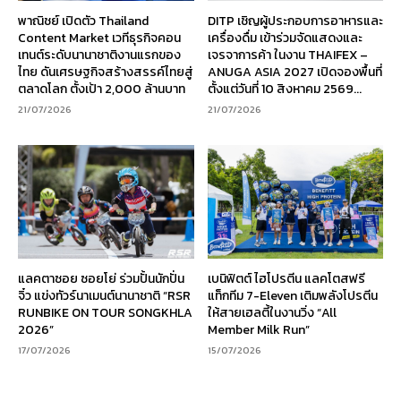
พาณิชย์ เปิดตัว Thailand
DITP เชิญผู้ประกอบการอาหารและ
Content Market เวทีธุรกิจคอน
เครื่องดื่ม เข้าร่วมจัดแสดงและ
เทนต์ระดับนานาชาติงานแรกของ
เจรจาการค้า ในงาน THAIFEX –
ไทย ดันเศรษฐกิจสร้างสรรค์ไทยสู่
ANUGA ASIA 2027 เปิดจองพื้นที่
ตลาดโลก ตั้งเป้า 2,000 ล้านบาท
ตั้งแต่วันที่ 10 สิงหาคม 2569...
21/07/2026
21/07/2026
แลคตาซอย ซอยโย่ ร่วมปั้นนักปั่น
เบนิฟิตต์ ไฮโปรตีน แลคโตสฟรี
จิ๋ว แข่งทัวร์นาเมนต์นานาชาติ “RSR
แท็กทีม 7-Eleven เติมพลังโปรตีน
RUNBIKE ON TOUR SONGKHLA
ให้สายเฮลตี้ในงานวิ่ง “All
2026”
Member Milk Run”
17/07/2026
15/07/2026