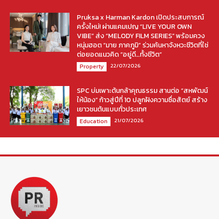
Pruksa x Harman Kardon เปิดประสบการณ์
ครั้งใหม่! ผ่านแคมเปญ “LIVE YOUR OWN
VIBE” ส่ง “MELODY FILM SERIES” พร้อมควง
หนุ่มฮอต “มาย ภาคภูมิ” ร่วมค้นหาจังหวะชีวิตที่ใช่
ต่อยอดแนวคิด “อยู่ดี…ทั้งชีวิต”
22/07/2026
Property
SPC บ่มเพาะต้นกล้าคุณธรรม สานต่อ “สหพัฒน์
ให้น้อง” ก้าวสู่ปีที่ 10 ปลูกฝังความซื่อสัตย์ สร้าง
เยาวชนต้นแบบทั่วประเทศ
21/07/2026
Education